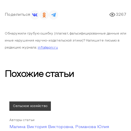
Поделиться
3267
Обнаружили грубую ошибку (плагиат, фальсифицированные данные или
иные нарушения научно-издательской этики)? Напишите письмо в
редакцию журнала:
info@apni.ru
Похожие статьи
Сельское хозяйство
Авторы статьи
Малина Виктория Викторовна, Романова Юлия