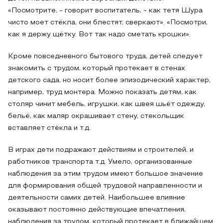
«Посмотрите, - говорит воспитатель, - как тетя Шура
чисто моет стёкла, они блестят, сверкают». «Посмотри,
как я держу щётку. Вот так надо сметать крошки».
Кроме повседневного бытового труда, детей следует
знакомить с трудом, который протекает в стенах
детского сада, но носит более эпизодический характер,
например, труд монтера. Можно показать детям, как
столяр чинит мебель, игрушки, как швея шьёт одежду,
бельё, как маляр окрашивает стену, стекольщик
вставляет стёкла и т.д.
В играх дети подражают действиям и строителей, и
работников транспорта т.д. Умело, организованные
наблюдения за этим трудом имеют большое значение
для формирования общей трудовой направленности и
деятельности самих детей. Наибольшее влияние
оказывают постоянно действующие впечатления,
наблюдения за трудом, который протекает в ближайшем