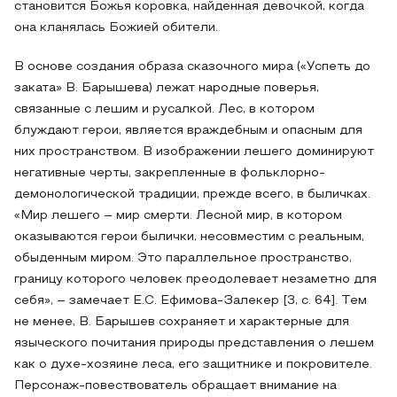
становится Божья коровка, найденная девочкой, когда
она кланялась Божией обители.
В основе создания образа сказочного мира («Успеть до
заката» В. Барышева) лежат народные поверья,
связанные с лешим и русалкой. Лес, в котором
блуждают герои, является враждебным и опасным для
них пространством. В изображении лешего доминируют
негативные черты, закрепленные в фольклорно-
демонологической традиции, прежде всего, в быличках.
«Мир лешего – мир смерти. Лесной мир, в котором
оказываются герои былички, несовместим с реальным,
обыденным миром. Это параллельное пространство,
границу которого человек преодолевает незаметно для
себя», – замечает Е.С. Ефимова-Залекер [3, с. 64]. Тем
не менее, В. Барышев сохраняет и характерные для
языческого почитания природы представления о лешем
как о духе-хозяине леса, его защитнике и покровителе.
Персонаж-повествователь обращает внимание на