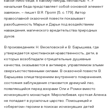
какой-либо беде, к какому-нибудь несчастью. <…>
начальная беда представляет собой основной элемент
завязки», – пишет В.Я. Пропп [5, с. 179]. Автор
православной сказочной повести показывает
разобщенность Марьи и Дарьи под воздействием
наваждения, магического вредительства природных
духов.
В произведениях Н. Веселовской и В. Барышева, где
утверждается христианская нравственность, дети, в
которых возобладали отрицательные душевные
качества, оказываются в антимире, управляемом злыми
сверхъестественными силами. В сказочной повести В.
Барышева олицетворением внутреннего помрачнения,
состояния заблуждения становится дремучий лес,
появляющийся перед взорами Оли и Ромки вместо
исчезнувшего монастыря. Миролюбивая, кроткая Аленка
не попадает в русалочье царство. Помощницей и
«оберегом» героини в поисках исчезнувших детей