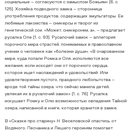
социальные – согласуются с замыслом Божьим» [6, с.
125]. Хозяйка подводного замка – сторонница
употребления продуктов, содержащих эмульгаторы. Ее
любимые лакомства – сникерсы и творог из
генетической сои. «Может, сникерснем, а», – предлагает
русалка Оле [1, с. 93]. Русалочий замок – аллегория
порочного мира страстей, понимаемых в православном
учении о человеке как «болезни души»: «В очарованном
мире, куда попали Ромка и Оля, исполняются все
желания, если исходят они от порочного сердца,
которое ищет наслаждений и удовольствий. Или
удовлетворения пустого, праздного любопытства –
вроде той тайны озера, что сейчас манила детей,
увлекая их в русалочий замок» [1, с. 76]. Русалка
искушает Ромку и Олю возможностью овладения Тайной
озера, написанной в книге, которая хранится в замке.
В «Сказке про старину» Н. Веселовской спастись от
Водяного, Песчаника и Лешего героиням помогает