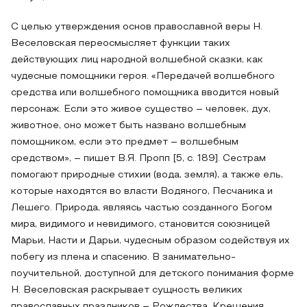
С целью утверждения основ православной веры Н.
Веселовская переосмысляет функции таких
действующих лиц народной волшебной сказки, как
чудесные помощники героя. «Передачей волшебного
средства или волшебного помощника вводится новый
персонаж. Если это живое существо – человек, дух,
животное, оно может быть названо волшебным
помощником, если это предмет – волшебным
средством», – пишет В.Я. Пропп [5, с. 189]. Сестрам
помогают природные стихии (вода, земля), а также ель,
которые находятся во власти Водяного, Песчаника и
Лешего. Природа, являясь частью созданного Богом
мира, видимого и невидимого, становится союзницей
Марьи, Насти и Дарьи, чудесным образом содействуя их
побегу из плена и спасению. В занимательно-
поучительной, доступной для детского понимания форме
Н. Веселовская раскрывает сущность великих
православных праздников – Рождества, Крещения,