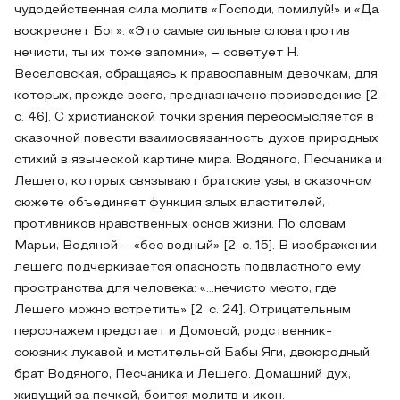
чудодейственная сила молитв «Господи, помилуй!» и «Да
воскреснет Бог». «Это самые сильные слова против
нечисти, ты их тоже запомни», – советует Н.
Веселовская, обращаясь к православным девочкам, для
которых, прежде всего, предназначено произведение [2,
с. 46]. С христианской точки зрения переосмысляется в
сказочной повести взаимосвязанность духов природных
стихий в языческой картине мира. Водяного, Песчаника и
Лешего, которых связывают братские узы, в сказочном
сюжете объединяет функция злых властителей,
противников нравственных основ жизни. По словам
Марьи, Водяной – «бес водный» [2, с. 15]. В изображении
лешего подчеркивается опасность подвластного ему
пространства для человека: «…нечисто место, где
Лешего можно встретить» [2, с. 24]. Отрицательным
персонажем предстает и Домовой, родственник-
союзник лукавой и мстительной Бабы Яги, двоюродный
брат Водяного, Песчаника и Лешего. Домашний дух,
живущий за печкой, боится молитв и икон.