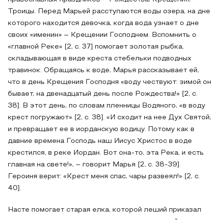
Троицы. Перед Марьей расступаются воды озера, на дне
которого находится девочка, когда вода узнает о дне
своих «именин» – Крещении Господнем. Вспомнить о
«главной Реке» [2, с. 37] помогает золотая рыбка,
складывающая в виде креста стебельки подводных
травинок. Обращаясь к воде, Марья рассказывает ей,
что в день Крещения Господня «воду чествуют: зимой он
бывает, на двенадцатый день после Рождества!» [2, с.
38]. В этот день, по словам пленницы Водяного, «в воду
крест погружают» [2, с. 38]. «И сходит на нее Дух Святой,
и превращает ее в иорданскую водицу. Потому как в
давние времена Господь наш Иисус Христос в воде
крестился, в реке Иордан. Вот она-то, эта Река, и есть
главная на свете!», – говорит Марья [2, с. 38-39].
Героиня верит: «Крест меня спас, чары развеял!» [2, с.
40].
Насте помогает старая елка, которой леший приказал