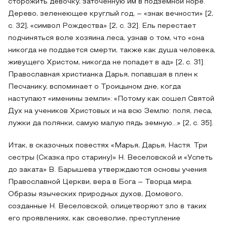
сторожить девочку, заточенную им в подземной норе.
Дерево, зеленеющее круглый год, – «знак вечности» [2,
с. 32], «символ Рождества» [2, с. 32]. Ель перестает
подчиняться воле хозяина леса, узнав о том, что «она
никогда не поддается смерти, также как душа человека,
живущего Христом, никогда не попадет в ад» [2, с. 31].
Православная христианка Дарья, попавшая в плен к
Песчанику, вспоминает о Троицыном дне, когда
наступают «именины земли»: «Потому как сошел Святой
Дух на учеников Христовых и на всю Землю: поля, леса,
лужки да полянки, самую малую пядь земную…» [2, с. 35].
Итак, в сказочных повестях «Марья, Дарья, Настя. Три
сестры (Сказка про старину)» Н. Веселовской и «Успеть
до заката» В. Барышева утверждаются основы учения
Православной Церкви, вера в Бога – Творца мира.
Образы языческих природных духов, Домового,
созданные Н. Веселовской, олицетворяют зло в таких
его проявлениях, как своеволие, преступление