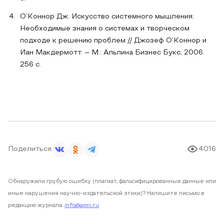
О’Коннор Дж. Искусство системного мышления:
Необходимые знания о системах и творческом
подходе к решению проблем // Джозеф О’Коннор и
Иан Макдермотт. – М.: Альпина Бизнес Букс, 2006.
256 с.
Поделиться
4016
Обнаружили грубую ошибку (плагиат, фальсифицированные данные или
иные нарушения научно-издательской этики)? Напишите письмо в
редакцию журнала:
info@apni.ru