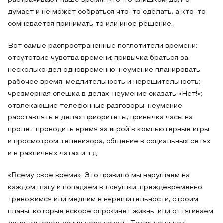
растрачивают наше время. Кто-то слишком долго
думает и не может собраться что-то сделать, а кто-то
сомневается принимать то или иное решение.
Вот самые распространенные поглотители времени:
отсутствие чувства времени; привычка браться за
несколько дел одновременно; неумение планировать
рабочее время; медлительность и нерешительность;
чрезмерная спешка в делах; неумение сказать «Нет!»;
отвлекающие телефонные разговоры; неумение
расставлять в делах приоритеты; привычка часы на
пролет проводить время за игрой в компьютерные игры
и просмотром телевизора; общение в социальных сетях
и в различных чатах и т.д.
«Всему свое время». Это правило мы нарушаем на
каждом шагу и попадаем в ловушки: преждевременно
тревожимся или медлим в нерешительности, строим
планы, которые вскоре опрокинет жизнь, или оттягиваем