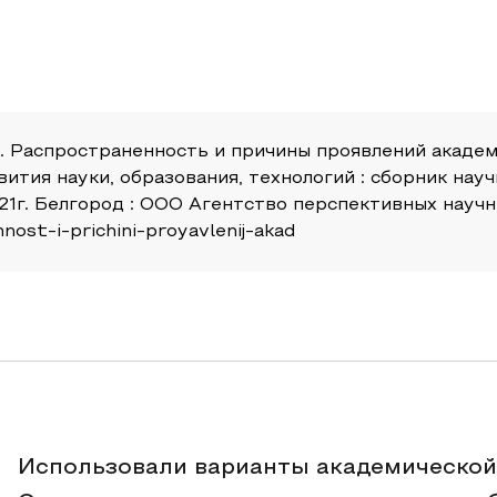
 Я. Распространенность и причины проявлений акаде
вития науки, образования, технологий : сборник н
1г. Белгород : ООО Агентство перспективных научны
nost-i-prichini-proyavlenij-akad
Использовали варианты академической 