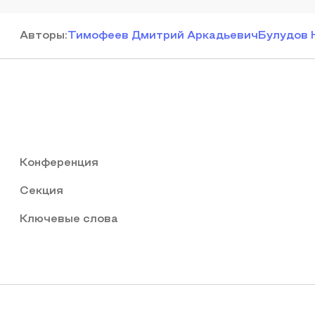
Автор
ы
:
Тимофеев Дмитрий Аркадьевич
Булудов 
Конференция
Секция
Ключевые слова