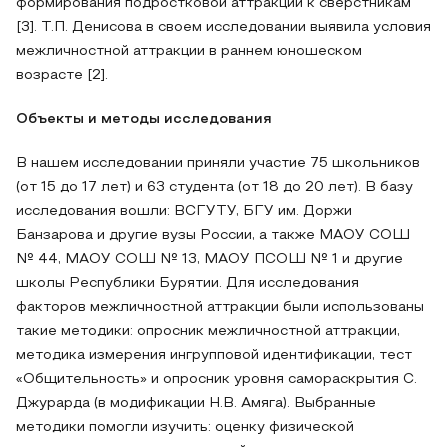
формирования подростковой аттракции к сверстникам
[3]. Т.П. Денисова в своем исследовании выявила условия
межличностной аттракции в раннем юношеском
возрасте [2].
Объекты и методы исследования
В нашем исследовании приняли участие 75 школьников
(от 15 до 17 лет) и 63 студента (от 18 до 20 лет). В базу
исследования вошли: ВСГУТУ, БГУ им. Доржи
Банзарова и другие вузы России, а также МАОУ СОШ
№ 44, МАОУ СОШ № 13, МАОУ ПСОШ № 1 и другие
школы Республики Бурятии. Для исследования
факторов межличностной аттракции были использованы
такие методики: опросник межличностной аттракции,
методика измерения ингрупповой идентификации, тест
«Общительность» и опросник уровня самораскрытия С.
Джурарда (в модификации Н.В. Амяга). Выбранные
методики помогли изучить: оценку физической