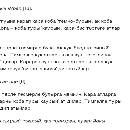
зын күреп
[16].
улуына карап кара коба 'тёмно-бурый', ак коба
рга – коба туры 'каурый', кара-бәс төстәге атлар
ар төрле төсмерле була. Ак күк 'бледно-сивый'
лә. Тимгелле күк атларны ала күк 'пего-сивая'.
' диләр. Карарак күк төстәге атларны кара күк
тимеркук 'сивостальная' дип атыйлар.
лган иде
[6].
ар төрле төсмерле булырга мөмкин. Кара атларга
ларны коба туры 'каурый' ат диләр. Тимгелле туры
 дип атыйлар.
 тыңлый-тыңлый, күп төннəрен, кузен йокы