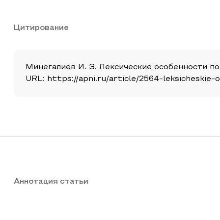
Цитирование
Минегалиев И. З. Лексические особенности по 
URL: https://apni.ru/article/2564-leksicheskie
Аннотация статьи