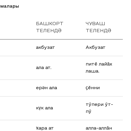
тамалары
БАШКОРТ
ЧУВАШ
ТЕЛЕНДӘ
ТЕЛЕНДӘ
акбузат
Акбузат
питӗ лайӑх
ала ат.
лаша.
ерән ала
ҫӗнни
тӳпери ӳт-
күк ала
пӳ
ҡара ат
алла-аллӑн