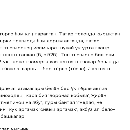
төрле һәм киң таралган. Татар телендә кырыктан
өрки телләрдә һәм аерым алганда, татар
Ат төсләренең исемнәре шулай ук урта гасыр
гылыш тапкан [5, с.525]. Төп төсләрне билгели
 ук төрле төсмергә хас, катнаш төсләр белән дә
төсле атларны – бер төрле (төсле), ә катнаш
рле ат атамалары белән бер үк төрле актив
 иноходец', кара бия 'вороная кобыла', җирəн
метиной на лбу', туры байтал 'гнедая, не
, кук аргамак 'сивый аргамак', акбүз ат 'бело-
 башкалар.
рлап чыгыйк: