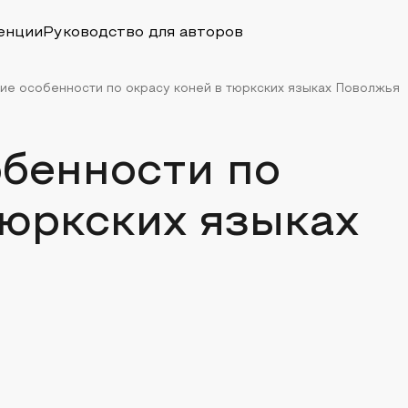
енции
Руководство для авторов
ие особенности по окрасу коней в тюркских языках Поволжья
обенности по
тюркских языках