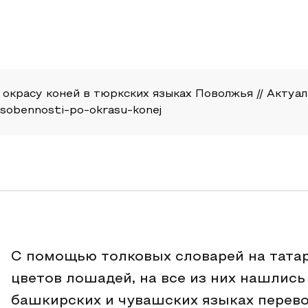
окрасу коней в тюркских языках Поволжья // Актуаль
-osobennosti-po-okrasu-konej
С помощью толковых словарей на тата
цветов лошадей, на все из них нашлись
башкирских и чувашских языках перево