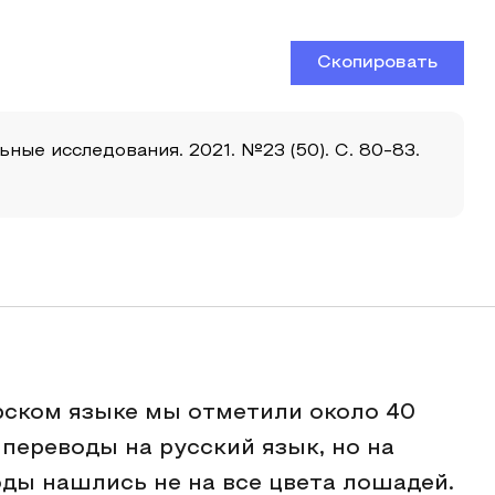
Скопировать
ные исследования. 2021. №23 (50). С. 80-83.
рском языке мы отметили около 40
 переводы на русский язык, но на
ды нашлись не на все цвета лошадей.