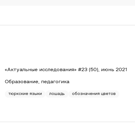
«Актуальные исследования» #23 (50), июнь 2021
Образование, педагогика
тюркские языки
лошадь
обозначения цветов