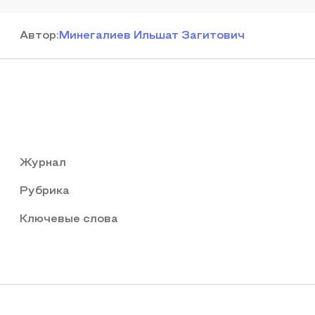
Автор
:
Минегалиев Ильшат Загитович
Журнал
Рубрика
Ключевые слова