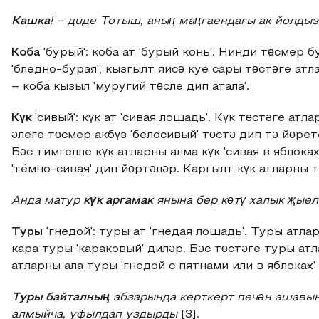
Кашка
! – дuде Тотыш, аның маңгаендагы ак йолды
Коба
'бурый': коба ат 'бурый конь'. Нинди төсмер б
'бледно-бурая', кызгылт яисә куе сары төстәге атла
– коба кызыл 'муругий төсле дип атала'.
Күк
'сивый': күк ат 'сивая лошадь'. Күк төстәге атл
әлеге төсмер акбүз 'белосивый' төстә дип тә йөрете
Бәс тимгелле күк атларны алма күк 'сивая в яблоках
'тёмно-сивая' дип йөртәләр. Каргылт күк атларны 
Анда матур
күк аргамак
янына бер көтү халык җые
Туры
'гнедой': туры ат 'гнедая лошадь'. Туры атл
кара туры 'караковый' диләр. Бәс төстәге туры ат
атларны ала туры 'гнедой с пятнами или в яблоках'
Туры байталның
абзарында керткерт печəн ашавын
алмыйча, уфылдап уздырды
[3].