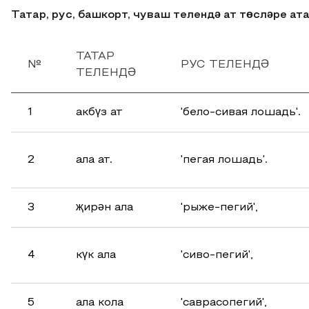
Татар, рус, башкорт, чуваш телендә ат төсләре а
ТАТАР
№
РУС ТЕЛЕНДӘ
ТЕЛЕНДӘ
1
акбүз ат
'бело-сивая лошадь'.
2
ала ат.
'пегая лошадь'.
3
җирəн ала
'рыже-пегий',
4
күк ала
'сиво-пегий',
5
ала кола
'саврасопегий',