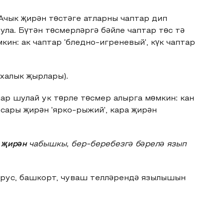
. Ачык җирән төстәге атларны чаптар дип
ула. Бүтән төсмерләргә бәйле чаптар төс тә
кин: ак чаптар 'бледно-игреневый', күк чаптар
халык җырлары).
лар шулай ук төрле төсмер алырга мөмкин: кан
 сары җирəн 'ярко-рыжий', кара җирəн
р
җирəн
чабышкы, бер-беребезгə бəрелə язып
, рус, башкорт, чуваш телләрендә язылышын