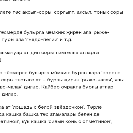
Әлеге төс аксыл-соры, соргылт, аксыл, тонык соры
е төсмердә булырга мөмкин: җирəн ала 'рыже-
, туры ала 'гнедо-пегий' и т.д.
': алмачуар ат дип соры тимгелле атларга
].
рле төсмерле булырга мөмкин: бурлы кара 'вороно-
уе сары төстәге ат – бурлы җирəн 'рыже-чалая', ялы
во-чалая' диләр. Кайбер очракта бурлы атлар
 диләр.
ка ат 'лошадь с белой звёздочкой'. Төрле
да кашка башка төс атамалары белән дә
тиной', күк кашка 'сивый конь с отметиной',