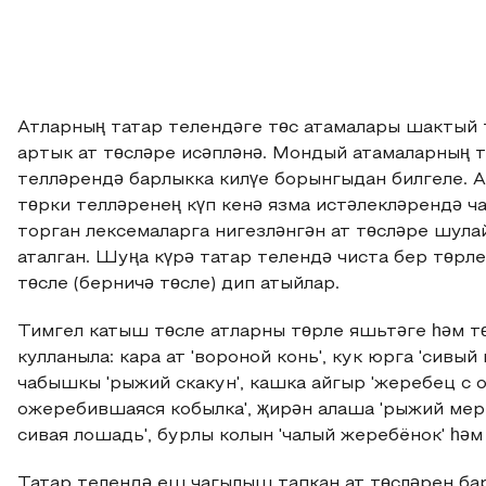
Атларның татар телендәге төс атамалары шактый 
артык ат төсләре исәпләнә. Мондый атамаларның т
телләрендә барлыкка килүе борынгыдан билгеле. 
төрки телләренең күп кенә язма истәлекләрендә ча
торган лексемаларга нигезләнгән ат төсләре шулай
аталган. Шуңа күрә татар телендә чиста бер төрле 
төсле (берничә төсле) дип атыйлар.
Тимгел катыш төсле атларны төрле яшьтәге һәм тө
кулланыла: кара ат 'вороной конь', кук юрга 'сивый
чабышкы 'рыжий скакун', кашка айгыр 'жеребец с от
ожеребившаяся кобылка', җирəн алаша 'рыжий мерин'
сивая лошадь', бурлы колын 'чалый жеребёнок' һәм
Татар телендә еш чагылыш тапкан ат төсләрен ба