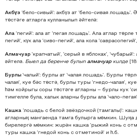
Акбүз
'бело-сивый': акбүз ат 'бело-сивая лошадь'. 
төстәге атларга кулланылып әйтелә:
Ала
'пегий': ала ат 'пегая лошадь'. Ала атлар төрл
пегий', күк ала 'сиво-пегий', ала кола 'саврасопегий'
Алмачуар
'крапчатый', 'серый в яблоках', 'чубарый
әйтелә.
Быел да беренче булыn
алмачуар
кuлде
[18
Бурлы
'чалый': бурлы ат 'чалая лошадь'. Бурлы тө
чалая', куе бәс төстә, бурлы туры 'гнедо-чалая', к
һәм койрыгы соры төстәге атларны – бурлы кук 'си
тимгелле була, халык аларны бурлы ала 'чало-пегая'
Кашка
'лошадь с белой звёздочкой (тамгалы)': каш
атларның мангаенда тамга булырга мөмкин. Шуңа 
бирелергә мөмкин: жuрəн кашка 'рыжий конь с отме
туры кашка 'гнедой конь с отметиной' и һ.б.