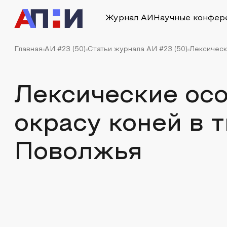
Журнал АИ
Научные конфер
Главная
АИ #23 (50)
Статьи журнала АИ #23 (50)
Лексическ
Лексические ос
окрасу коней в 
Поволжья