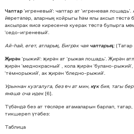
Чаптар
'игреневый': чаптар ат 'игреневая лошадь'
йөретәләр, аларның койрыгы һәм ялы аксыл төстә б
аксылрак яисә киресенчә куерак төстә булырга мөм
'седо-игреневый'.
Ай-hай, егет, атларың, Бигрəк чая
чаптарың
;
(Татар 
Җирəн
'рыжий': җирəн ат 'рыжая лошадь'. Җирән ат
җирəн 'меднокрасный' , кола җирəн 'булано-рыжий',
'тёмнорыжий', ак җирəн 'бледно-рыжий'.
Урыннан кузгалуга, без өч ат мин,
күк
бия, тагы бе
янəшə оча идек
[6].
Түбәндә без ат төсләре атамаларын барлап, татар
тикшереп үтәбез:
Таблица