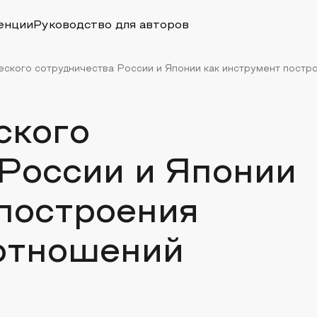
енции
Руководство для авторов
ского сотрудничества России и Японии как инструмент построе
ского
России и Японии
 построения
отношений