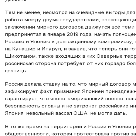
Тем не менее, несмотря на очевидные выгоды для 
работа между двумя государствами, воплощающим
заключении мирного договора движутся всё теми
предпринятая в январе 2019 года, начать полноц
Россию и Японию к долгожданному компромиссу, 
на Кунашир и Итуруп, и заявив, что теперь они г
Шикотаном, также входящих в «их Северные терр
российская сторона потребует от них гораздо бо
границы.
Россия делала ставку на то, что мирный договор 
зафиксирует факт признания Японией принадлежно
гарантирует, что японо-американский военно-пол
безопасность страны и не затронет российские и
Япония, невольный вассал США, не могла дать.
В то же время на территории и России и Японии
общественности, которая протестовала против з