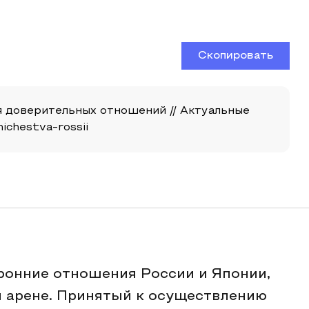
Скопировать
я доверительных отношений // Актуальные
nichestva-rossii
ронние отношения России и Японии,
й арене. Принятый к осуществлению