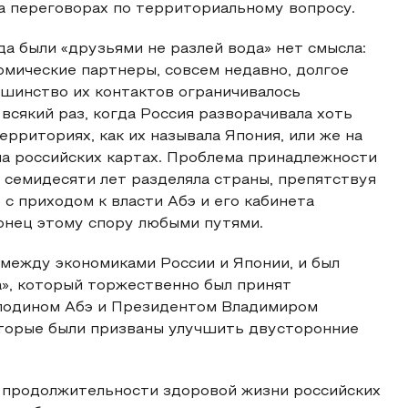
а переговорах по территориальному вопросу.
да были «друзьями не разлей вода» нет смысла:
номические партнеры, совсем недавно, долгое
ьшинство их контактов ограничивалось
всякий раз, когда Россия разворачивала хоть
рриториях, как их называла Япония, или же на
на российских картах. Проблема принадлежности
семидесяти лет разделяла страны, препятствуя
с приходом к власти Абэ и его кабинета
онец этому спору любыми путями.
 между экономиками России и Японии, и был
а», который торжественно был принят
сподином Абэ и Президентом Владимиром
оторые были призваны улучшить двусторонние
 продолжительности здоровой жизни российских