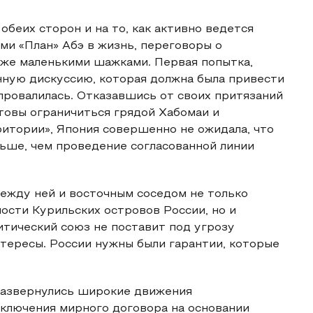
обеих сторон и на то, как активно ведется
и «План» Абэ в жизнь, переговоры о
 же маленькими шажками. Первая попытка,
енную дискуссию, которая должна была привести
провалилась. Отказавшись от своих притязаний
отовы ограничиться грядой Хабомаи и
итории», Япония совершенно не ожидала, что
льше, чем проведение согласованной линии
между ней и восточным соседом не только
сти Курильских островов России, но и
итический союз не поставит под угрозу
нтересы. России нужны были гарантии, которые
 развернулись широкие движения
аключения мирного договора на основании