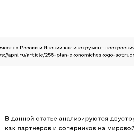
ичества России и Японии как инструмент построени
ps://apni.ru/article/258-plan-ekonomicheskogo-sotrud
В данной статье анализируются двусто
как партнеров и соперников на мирово