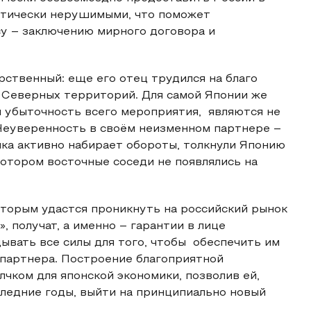
актически нерушимыми, что поможет
су – заключению мирного договора и
рственный: еще его отец трудился на благо
 Северных территорий. Для самой Японии же
я убыточность всего мероприятия, являются не
Неуверенность в своём неизменном партнере –
ика активно набирает обороты, толкнули Японию
котором восточные соседи не появлялись на
оторым удастся проникнуть на российский рынок
, получат, а именно – гарантии в лице
ывать все силы для того, чтобы обеспечить им
 партнера. Построение благоприятной
лчком для японской экономики, позволив ей,
ледние годы, выйти на принципиально новый