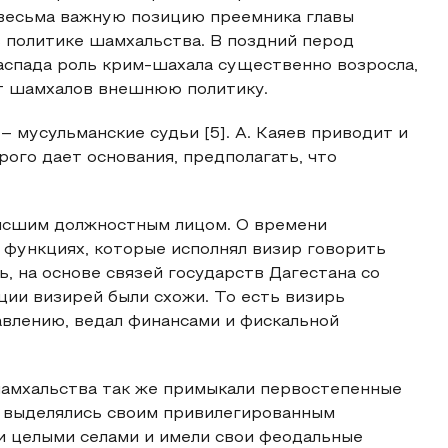
весьма важную позицию преемника главы
 политике шамхальства. В поздний перод
аспада роль крим-шахала существенно возросла,
т шамхалов внешнюю политику.
 мусульманские судьи [5]. А. Каяев приводит и
рого дает основания, предполагать, что
высшим должностным лицом. О времени
 функциях, которые исполнял визир говорить
 на основе связей государств Дагестана со
ции визирей были схожи. То есть визирь
влению, ведал финансами и фискальной
амхальства так же примыкали первостепенные
и выделялись своим привилегированным
и целыми селами и имели свои феодальные