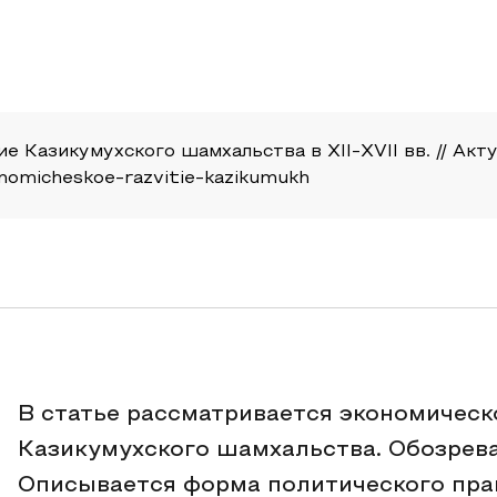
 Казикумухского шамхальства в XII-XVII вв. // Актуа
konomicheskoe-razvitie-kazikumukh
В статье рассматривается экономическ
Казикумухского шамхальства. Обозрева
Описывается форма политического пра