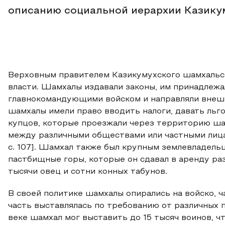
описанию социальной иерархии Казику
Верховным правителем Казикумухского шамхальст
власти. Шамхалы издавали законы, им принадлежа
главнокомандующими войском и направляли внешн
шамхалы имели право вводить налоги, давать льг
купцов, которые проезжали через территорию ша
между различными обществами или частными лица
с. 107]. Шамхал также был крупным землевладель
пастбищные горы, которые он сдавал в аренду ра
тысячи овец и сотни конных табунов.
В своей политике шамхалы опирались на войско, ч
часть выставлялась по требованию от различных 
веке шамхал мог выставить до 15 тысяч воинов, ч