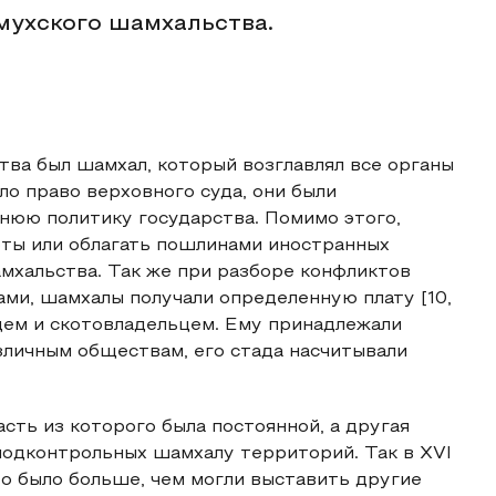
мухского шамхальства.
ва был шамхал, который возглавлял все органы
ло право верховного суда, они были
юю политику государства. Помимо этого,
оты или облагать пошлинами иностранных
мхальства. Так же при разборе конфликтов
ми, шамхалы получали определенную плату [10,
цем и скотовладельцем. Ему принадлежали
зличным обществам, его стада насчитывали
асть из которого была постоянной, а другая
подконтрольных шамхалу территорий. Так в XVI
то было больше, чем могли выставить другие