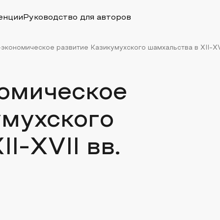
енции
Руководство для авторов
экономическое развитие Казикумухского шамхальства в XII-XVI
омическое
умухского
I-XVII вв.