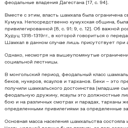
феодальные владения Дагестана [17, с. 94].
Вместе с этим, власть шамхала была ограничена с
Кумуха. Непосредственно кумухская община, была
привилегированной [8, с. 91; 9, с. 12]. Об важной
Худуц 1318-1319гг., в которой говориться о пере
Шамхал в данном случае лишь присутствует при ак
Однако, несмотря на вышеупомянутые ограничени
социальной лестницы.
В монгольский период, феодальный класс шамхаль
беков, нукеров, ясаулов и тарханов. Беки – это 
получили шамхальского достоинства (младшие сыно
феодальную дружину, ясаулы это должностные ли
бою и на различных смотрах и парадах, тарханы ж
определенными привилегиями за определенные заслу
Основная масса населения шамхальства состояла и