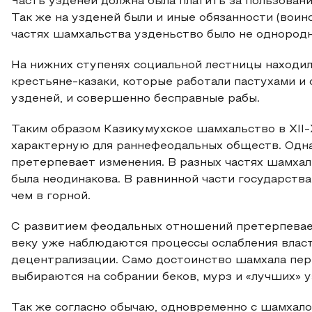
Часть узденей должна была платить за пользование
Так же на узденей были и иные обязанности (воинс
частях шамхальства узденьство было не однород
На нижних ступенях социальной лестницы находи
крестьяне-казаки, которые работали пастухами и
узденей, и совершенно бесправные рабы.
Таким образом Казикумухское шамхальство в XII-
характерную для раннефеодальных обществ. Одн
претерпевает изменения. В разных частях шамха
была неодинакова. В равнинной части государств
чем в горной.
С развитием феодальных отношений претерпевает
веку уже наблюдаются процессы ослабления влас
децентрализации. Само достоинство шамхала пер
выбираются на собрании беков, мурз и «лучших» узд
Так же согласно обычаю, одновременно с шамхало