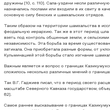
дружины [10, с. 110]. Сала-уздени несли различну
назначались послами или входили в их свиту в ка
основную силу бекских и шамхальских отрядов.
Таким образом на территории шамхальства в ис
феодальную иерархию. Так же в этот период шла
взять под контроль общинные земли, и сельскими
независимость. Эта борьба за время существован
затихала. Она приобретала разные формы, от укло
Кульминацией этой борьбы стало изгнание шамхал
Важным является и вопрос о границах Казикумухс
сложилось несколько различных мнений о граница
Так В.Г. Гаджиев писал, что в период своего рас
масштабе Северного Кавказа государством, объед
82].
Самое раннее высказывание о границах Казикум