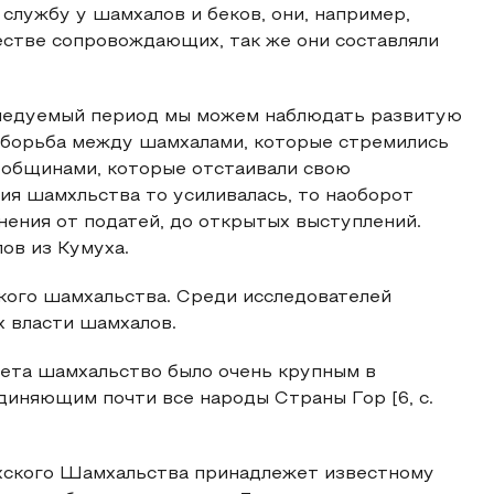
ю службу у шамхалов и беков, они, например,
честве сопровождающих, так же они составляли
следуемый период мы можем наблюдать развитую
 борьба между шамхалами, которые стремились
 общинами, которые отстаивали свою
ия шамхльства то усиливалась, то наоборот
нения от податей, до открытых выступлений.
ов из Кумуха.
кого шамхальства. Среди исследователей
х власти шамхалов.
цвета шамхальство было очень крупным в
иняющим почти все народы Страны Гор [6, с.
ухского Шамхальства принадлежет известному