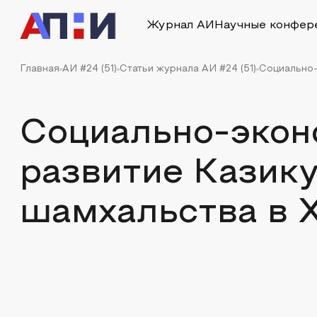
Журнал АИ
Научные конфер
Главная
АИ #24 (51)
Статьи журнала АИ #24 (51)
Социально-
Социально-экон
развитие Казик
шамхальства в XI