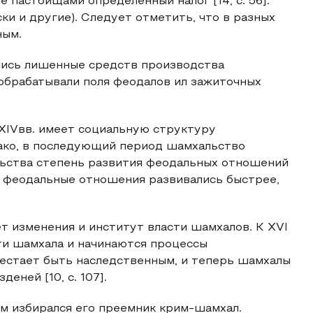
 пастбищами определенный налог [14, с. 56].
ки и другие). Следует отметить, что в разных
ным.
лись лишенные средств производства
 обрабатывали поля феодалов ил зажиточных
XIVвв. имеет социальную структуру
ако, в последующий период шамхальство
льства степень развития феодальных отношений
а феодальные отношения развивались быстрее,
 изменения и институт власти шамхалов. К XVI
ти шамхала и начинаются процессы
естает быть наследственным, и теперь шамхалы
еней [10, с. 107].
м избирался его преемник крим-шамхал.