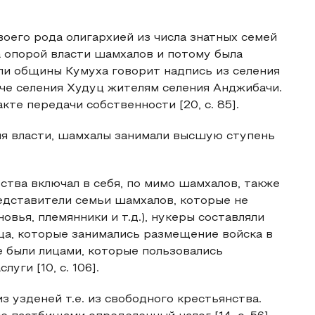
воего рода олигархией из числа знатных семей
 опорой власти шамхалов и потому была
 роли общины Кумуха говорит надпись из селения
даче селения Худуц жителям селения Анджибачи.
те передачи собственности [20, с. 85].
я власти, шамхалы занимали высшую ступень
ства включал в себя, по мимо шамхалов, также
представители семьи шамхалов, которые не
вья, племянники и т.д.), нукеры составляли
ца, которые занимались размещение войска в
е были лицами, которые пользовались
ги [10, с. 106].
з узденей т.е. из свободного крестьянства.