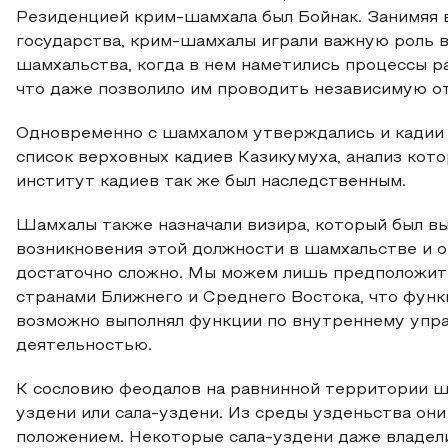
Резиденцией крим-шамхала был Бойнак. Занимяя 
государства, крим-шамхалы играли важную роль в
шамхальства, когда в нем наметились процессы р
что даже позволило им проводить независимую о
Одновременно с шамхалом утверждались и кадии –
список верховных кадиев Казикумуха, анализ кото
институт кадиев так же был наследственным.
Шамхалы также назначали визира, который был 
возникновения этой должности в шамхальстве и о
достаточно сложно. Мы можем лишь предположить,
странами Ближнего и Среднего Востока, что функ
возможно выполнял функции по внутреннему упра
деятельностью.
К сословию феодалов на равнинной территории ш
уздени или сала-уздени. Из среды узденьства он
положением. Некоторые сала-уздени даже владел