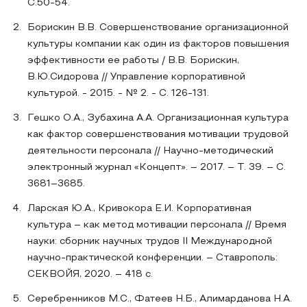
С.50-54.
Борискин В.В. Совершенствование организационной
культуры компании как один из факторов повышения
эффективности ее работы / В.В. Борискин,
В.Ю.Сидорова // Управление корпоративной
культурой. - 2015. - № 2. - С. 126-131.
Гешко О.А., Зубахина А.А. Организационная культура
как фактор совершенствования мотивации трудовой
деятельности персонала // Научно-методический
электронный журнал «Концепт». – 2017. – Т. 39. – С.
3681–3685.
Ларская Ю.А., Кривокора Е.И. Корпоративная
культура – как метод мотивации персонала // Время
науки: сборник научных трудов II Международной
научно-практической конференции. – Ставрополь:
СЕКВОЙЯ, 2020. – 418 с.
Серебренников М.С., Фатеев Н.Б., Алимарданова Н.А.