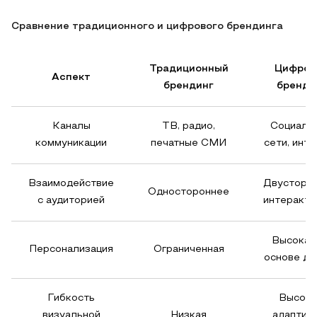
Сравнение традиционного и цифрового брендинга
Традиционный
Цифров
Аспект
брендинг
бренди
Каналы
ТВ, радио,
Социаль
коммуникации
печатные СМИ
сети, инт
Взаимодействие
Двусторон
Одностороннее
с аудиторией
интеракти
Высокая,
Персонализация
Ограниченная
основе да
Гибкость
Высока
визуальной
Низкая
адаптив