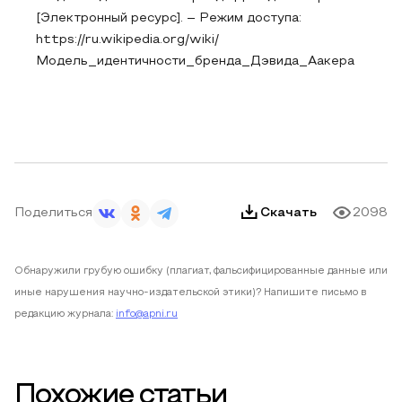
[Электронный ресурс]. – Режим доступа:
https://ru.wikipedia.org/wiki/
Модель_идентичности_бренда_Дэвида_Аакера
Поделиться
Скачать
2098
Обнаружили грубую ошибку (плагиат, фальсифицированные данные или
иные нарушения научно-издательской этики)? Напишите письмо в
редакцию журнала:
info@apni.ru
Похожие статьи