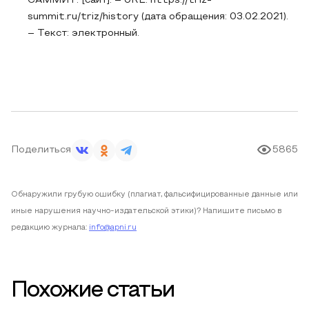
САММИТ: [сайт]. – URL: https://triz-
summit.ru/triz/history (дата обращения: 03.02.2021).
– Текст: электронный.
Поделиться
5865
Обнаружили грубую ошибку (плагиат, фальсифицированные данные или
иные нарушения научно-издательской этики)? Напишите письмо в
редакцию журнала:
info@apni.ru
Похожие статьи