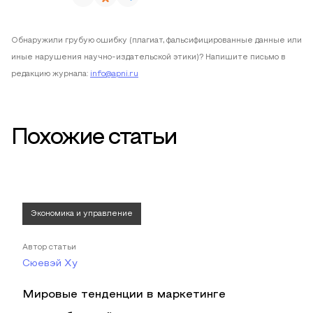
Обнаружили грубую ошибку (плагиат, фальсифицированные данные или
иные нарушения научно-издательской этики)? Напишите письмо в
редакцию журнала:
info@apni.ru
Похожие статьи
Экономика и управление
Автор статьи
Сюевэй Ху
Мировые тенденции в маркетинге