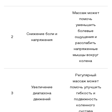
Массаж может
помочь
уменьшить
болевые
Снижение боли и
2
ощущения и
напряжения
расслабить
напряженные
мышцы вокруг
колена
Регулярный
массаж может
Увеличение
помочь улучшить
3
диапазона
гибкость и
движений
подвижность
коленного
сустава