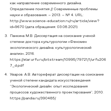
как направление современного дизайна.
Определение понятия // Современные проблемы
науки и образования. – 2013. – № 4. URL:
http://www.science-education.ru/ru/article/view?
id=9670 (дата обращения: 03.08.2021).
Панкина М.В. Диссертация на соискание ученой
степени доктора культурологии «Феномен
экологического дизайна: культурологический
анализ», 2016.
https://elar.urfu.ru/bitstream/10995/79721/1/urfu206
7_d.pdf
Уваров. А.В. Автореферат диссертации на соискание
ученой степени кандидата искусствоведения
“Экологический дизайн: опыт исследования
процессов художественного проектирования”, 2010.
https://pandia.ru/390485/