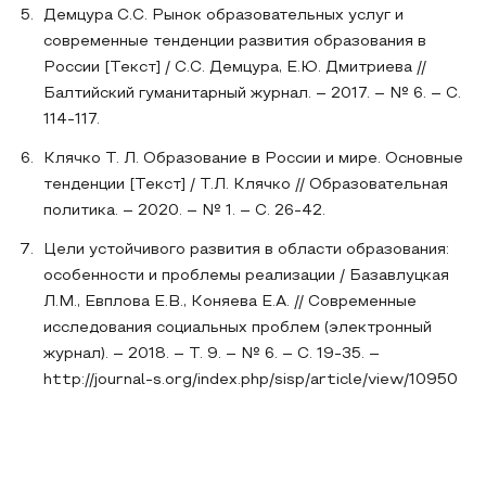
Демцура С.С. Рынок образовательных услуг и
современные тенденции развития образования в
России [Текст] / С.С. Демцура, Е.Ю. Дмитриева //
Балтийский гуманитарный журнал. – 2017. – № 6. – С.
114-117.
Клячко Т. Л. Образование в России и мире. Основные
тенденции [Текст] / Т.Л. Клячко // Образовательная
политика. – 2020. – № 1. – С. 26-42.
Цели устойчивого развития в области образования:
особенности и проблемы реализации / Базавлуцкая
Л.М., Евплова Е.В., Коняева Е.А. // Современные
исследования социальных проблем (электронный
журнал). – 2018. – Т. 9. – № 6. – С. 19-35. –
http://journal-s.org/index.php/sisp/article/view/10950