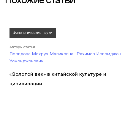
Похожие статьи
Филологические науки
Авторы статьи
Волидова Мохрух Маликовна , Рахимов Исломджон
Усмонджонович
«Золотой век» в китайской культуре и
цивилизации