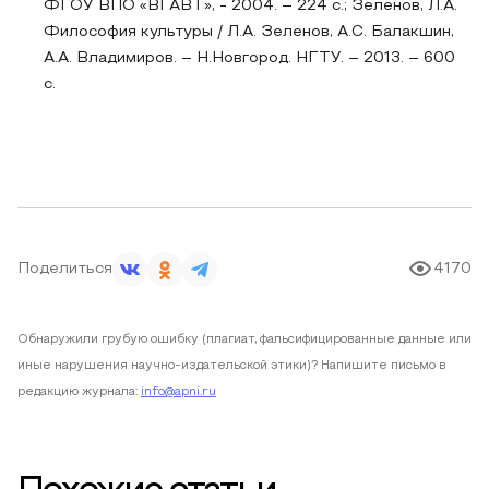
ФГОУ ВПО «ВГАВТ», - 2004. – 224 с.; Зеленов, Л.А.
Философия культуры / Л.А. Зеленов, А.С. Балакшин,
А.А. Владимиров. – Н.Новгород. НГТУ. – 2013. – 600
с.
Поделиться
4170
Обнаружили грубую ошибку (плагиат, фальсифицированные данные или
иные нарушения научно-издательской этики)? Напишите письмо в
редакцию журнала:
info@apni.ru