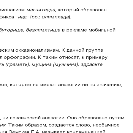
азионализм
магнитиада
, который образован
фикса
-иад-
(ср.:
олимпиада
).
бугорище, безлимитище
в рекламе мобильной
еским окказионализмам. К данной группе
 орфографии. К таким относят, к примеру,
ть (греметь), мущина (мужчина), здрасьте
ов, которые не имеют аналогии ни по значению,
 ни лексической аналогии. Оно образовано путем
ия.
Таким образом, создается слово, необычное
ия Земская Е.А. называет контаминацией.