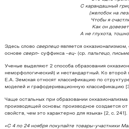
С карандашный гриф
(желобок на лезв
Чтобы я счастл
Как он довезет
А не глухота, тошн
Здесь слово
сверлецо
является окказионализмом,
основе
сверл
- суффикса -
ец
- (ср.
пальтецо
,
письм
Ученые выделяют 2 способа образования окказион
неморфологический) и нестандартный. Ко второй г
Е.А. Земская относят классификацию по структур
моделей и графодеривационную классификацию [3, 
Чаще остальных при образовании окказионализма
производящей основы: производное создается от 
свойств, чем это характерно для языка» [2, с. 241]
«С 4 по 24 ноября покупайте товары-участники Ма