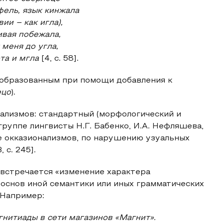
ель, язык кинжала
ии – как игла),
ивая побежала,
 меня до угла,
ота и мгла
[4, с. 58].
 образованным при помощи добавления к
ецо
).
ализмов: стандартный (морфологический и
руппе лингвисты Н.Г. Бабенко, И.А. Нефляшева,
е окказионализмов, по нарушению узуальных
с. 245].
 встречается «изменение характера
основ иной семантики или иных грамматических
. Например:
гнитиады в сети магазинов «Магнит».