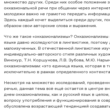
множество других. Среди них особое положение 
окказиональной речи при общении через интернет
молодежи важно не грамотно передать информаци
Здесь каждый хочет выделиться среди других, по
образом свои авторские слова и выражения.
Что же такое «окказионализмы»? Окказионализмы 
языке давно исследуются в лингвистике, поэтому 
малоизученных. В отечественной лингвистике изу
индивидуально-авторского стиля различных художн
Винокур, Т.Н. Коршунова, Л.В. Зубова, М.Ю. Нар
окказионализмам: «это единица языка, которая в 
исключительно в рамках определенного контекста» [
Несмотря на множество исследований, проведенн
речью, данная тема всё ещё остается в центре в
днем окказионализмы, как и русский язык в цело
вопросу употребления и функционирования в сов
обусловлена возрастающей тенденцией создавать