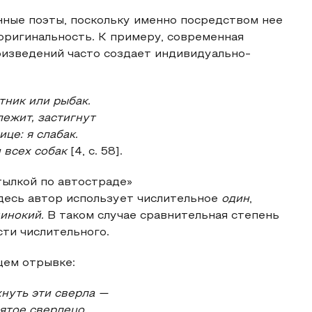
нные поэты, поскольку именно посредством нее
оригинальность. К примеру, современная
оизведений часто создает индивидуально-
тник или рыбак.
лежит, застигнут
це: я слабак.
и всех собак
[4, с. 58].
тылкой по автостраде»
десь автор использует числительное
один
,
инокий.
В таком случае сравнительная степень
сти числительного.
щем отрывке:
нуть эти сверла —
ятое сверлецо