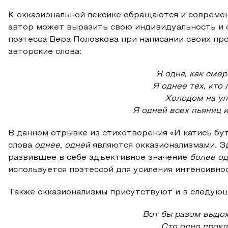
К окказиональной лексике обращаются и совреме
автор может выразить свою индивидуальность и 
поэтесса Вера Полозкова при написании своих пр
авторские слова:
Я одна, как смер
Я однее тех, кто 
Холодом на ули
Я одней всех пьяниц 
В данном отрывке из стихотворения «И катись бу
слова
однее
,
одней
являются окказионализмами. З
развившее в себе адъективное значение
более
од
используется поэтессой для усиления интенсивно
Также окказионализмы присутствуют и в следую
Вот бы разом выдох
Сто одно прокл