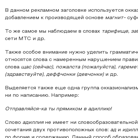
В данном рекламном заголовке используется окк
добавлением к производящей основе
магнит-
суф
То же самое мы наблюдаем в словах
тарифище, за
сети МТС и др.
Также особое внимание нужно уделить грамматич
относятся слова с намеренным нарушением правил
слова
щас (сейчас), пожалста (пожалуйста), гареме
(здравствуйте), деффчонки (девчонки)
и др.
Выделяется также еще одна группа окказионализм
ни по написанию. Например:
Отправляйся-ка ты прямиком в адиллию!
Слово
адиллия
не имеет ни словообразовательной,
сочетания двух противоположных слов:
ад
и
идилл
по форме и содержанию. Данный способ образован