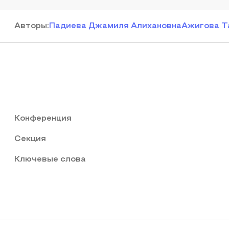
Автор
ы
:
Падиева Джамиля Алихановна
Ажигова Т
Конференция
Секция
Ключевые слова