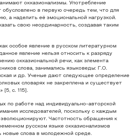
занимают окказионализмы. Употребление
 обусловлено в первую очередь тем, что для
ю, а наделить её эмоциональной нагрузкой.
казать свою неординарность, создавая таким
как особое явление в русском литературном
данное явление нельзя относить к разряду
чению окказиональной речи, как элемента
иков слова, занимались языковеды: Г.О.
ынская и др. Ученые дают следующее определение
толковых словарях не закреплена и существует
5, с. 115].
ых по работе над индивидуально-авторской
нимания исследователей, поскольку с каждым
м, эволюционируют. Частотность обращения к
ременном русском языке окказионализмов
 новые слова в молодежной среде.