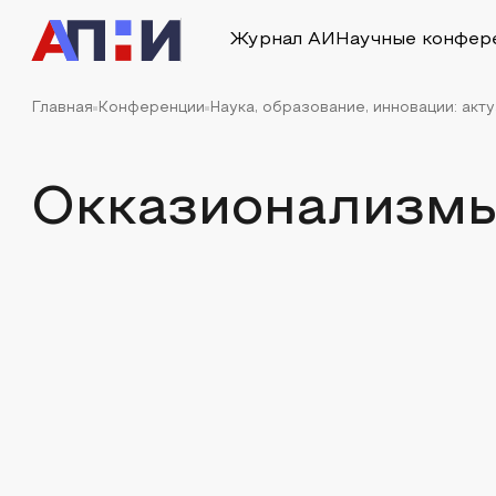
Журнал АИ
Научные конфер
Главная
Конференции
Наука, образование, инновации: акт
Окказионализмы