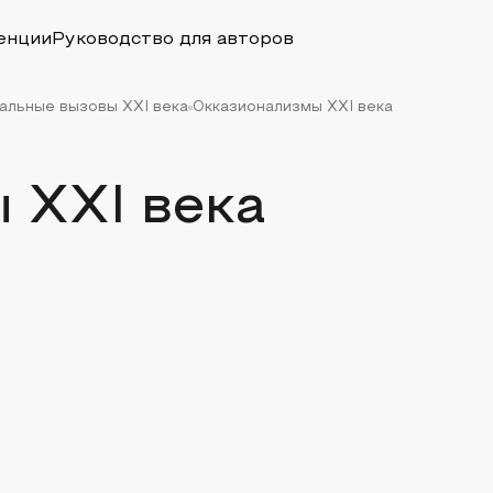
енции
Руководство для авторов
уальные вызовы XXI века
Окказионализмы XXI века
 XXI века