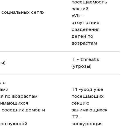
посещаемость
секций
в социальных сетях
W5 –
отсутствие
разделения
детей по
возрастам
T - threats
ти)
(угрозы)
о с
ами
T1 -уход уже
я по возрастам
посещающих
анимающихся
секцию
з соседних домов и
занимающихся
T2 –
ществующей
конкуренция