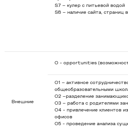
S7 – кулер с питьевой водой
S8 – наличие сайта, страниц 
O - opportunities (возможнос
O1 – активное сотрудничеств
общеобразовательными школ
O2 –разделение занимающихс
Внешние
O3 – работа с родителями з
O4 - привлечение клиентов и
офисов
O5 - проведение анализа су