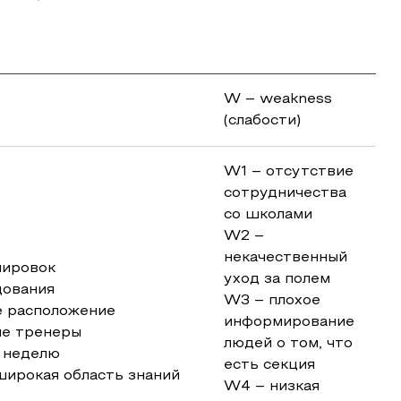
W – weakness
(слабости)
W1 – отсутствие
сотрудничества
со школами
W2 –
некачественный
нировок
уход за полем
дования
W3 – плохое
е расположение
информирование
ые тренеры
людей о том, что
ю неделю
есть секция
широкая область знаний
W4 – низкая