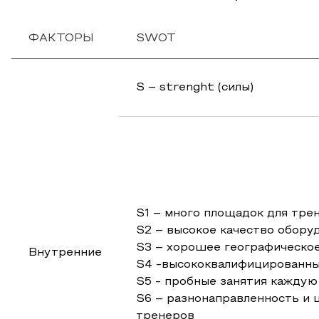
ФАКТОРЫ
SWOT
S – strenght (силы)
S1 – много площадок для тре
S2 – высокое качество обору
S3 – хорошее географическо
Внутренние
S4 -высококвалифицированн
S5 - пробные занятия кажду
S6 – разнонаправленность и 
тренеров