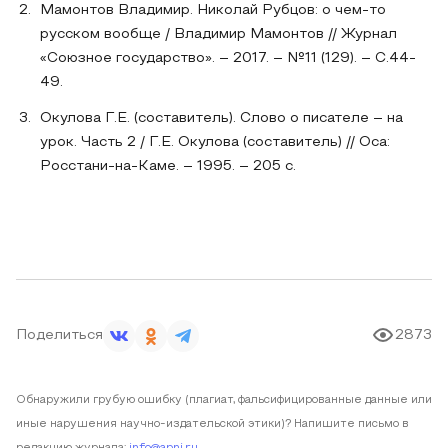
Мамонтов Владимир. Николай Рубцов: о чем-то
русском вообще / Владимир Мамонтов // Журнал
«Союзное государство». – 2017. – №11 (129). – С.44-
49.
Окулова Г.Е. (составитель). Слово о писателе – на
урок. Часть 2 / Г.Е. Окулова (составитель) // Оса:
Росстани-на-Каме. – 1995. – 205 с.
Поделиться
2873
Обнаружили грубую ошибку (плагиат, фальсифицированные данные или
иные нарушения научно-издательской этики)? Напишите письмо в