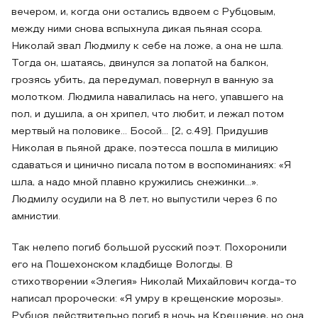
вечером, и, когда они остались вдвоем с Рубцовым,
между ними снова вспыхнула дикая пьяная ссора.
Николай звал Людмилу к себе на ложе, а она не шла.
Тогда он, шатаясь, двинулся за лопатой на балкон,
грозясь убить, да передумал, повернул в ванную за
молотком. Людмила навалилась на него, упавшего на
пол, и душила, а он хрипел, что любит, и лежал потом
мертвый на половике… Босой… [2, c.49]. Придушив
Николая в пьяной драке, поэтесса пошла в милицию
сдаваться и цинично писала потом в воспоминаниях: «Я
шла, а надо мной плавно кружились снежинки…».
Людмилу осудили на 8 лет, но выпустили через 6 по
амнистии.
Так нелепо погиб большой русский поэт. Похоронили
его на Пошехонском кладбище Вологды. В
стихотворении «Элегия» Николай Михайлович когда-то
написал пророчески: «Я умру в крещенские морозы».
Рубцов действительно погиб в ночь на Крещение, но она