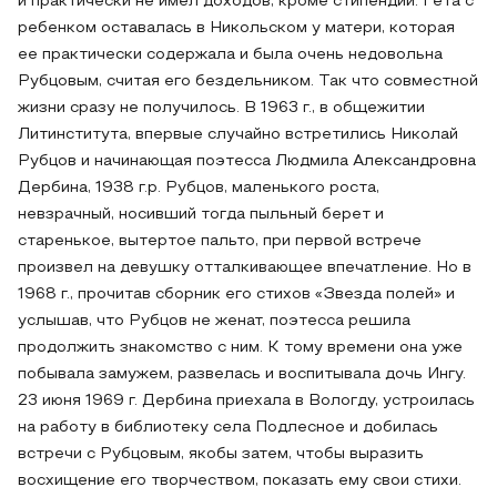
и практически не имел доходов, кроме стипендии. Гета с
ребенком оставалась в Никольском у матери, которая
ее практически содержала и была очень недовольна
Рубцовым, считая его бездельником. Так что совместной
жизни сразу не получилось. В 1963 г., в общежитии
Литинститута, впервые случайно встретились Николай
Рубцов и начинающая поэтесса Людмила Александровна
Дербина, 1938 г.р. Рубцов, маленького роста,
невзрачный, носивший тогда пыльный берет и
старенькое, вытертое пальто, при первой встрече
произвел на девушку отталкивающее впечатление. Но в
1968 г., прочитав сборник его стихов «Звезда полей» и
услышав, что Рубцов не женат, поэтесса решила
продолжить знакомство с ним. К тому времени она уже
побывала замужем, развелась и воспитывала дочь Ингу.
23 июня 1969 г. Дербина приехала в Вологду, устроилась
на работу в библиотеку села Подлесное и добилась
встречи с Рубцовым, якобы затем, чтобы выразить
восхищение его творчеством, показать ему свои стихи.