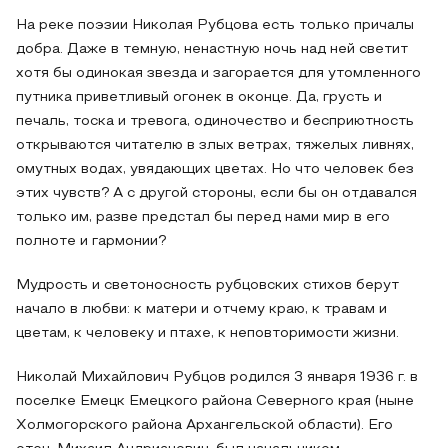
На реке поэзии Николая Рубцова есть только причалы
добра. Даже в темную, ненастную ночь над ней светит
хотя бы одинокая звезда и загорается для утомленного
путника приветливый огонек в оконце. Да, грусть и
печаль, тоска и тревога, одиночество и бесприютность
открываются читателю в злых ветрах, тяжелых ливнях,
омутных водах, увядающих цветах. Но что человек без
этих чувств? А с другой стороны, если бы он отдавался
только им, разве предстал бы перед нами мир в его
полноте и гармонии?
Мудрость и светоносность рубцовских стихов берут
начало в любви: к матери и отчему краю, к травам и
цветам, к человеку и птахе, к неповторимости жизни.
Николай Михайлович Рубцов родился 3 января 1936 г. в
поселке Емецк Емецкого района Северного края (ныне
Холмогорского района Архангельской области). Его