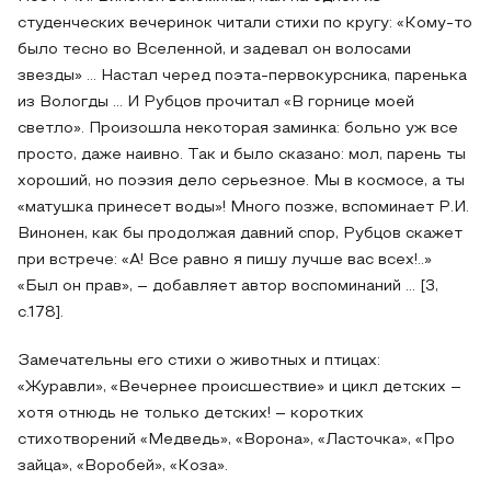
студенческих вечеринок читали стихи по кругу: «Кому-то
было тесно во Вселенной, и задевал он волосами
звезды» … Настал черед поэта-первокурсника, паренька
из Вологды … И Рубцов прочитал «В горнице моей
светло». Произошла некоторая заминка: больно уж все
просто, даже наивно. Так и было сказано: мол, парень ты
хороший, но поэзия дело серьезное. Мы в космосе, а ты
«матушка принесет воды»! Много позже, вспоминает Р.И.
Винонен, как бы продолжая давний спор, Рубцов скажет
при встрече: «А! Все равно я пишу лучше вас всех!..»
«Был он прав», – добавляет автор воспоминаний … [3,
c.178].
Замечательны его стихи о животных и птицах:
«Журавли», «Вечернее происшествие» и цикл детских –
хотя отнюдь не только детских! – коротких
стихотворений «Медведь», «Ворона», «Ласточка», «Про
зайца», «Воробей», «Коза».