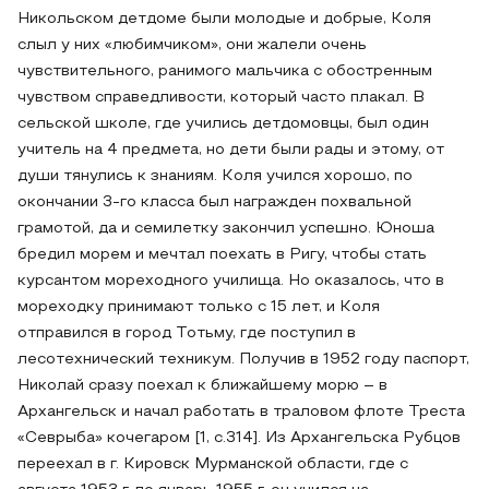
Никольском детдоме были молодые и добрые, Коля
слыл у них «любимчиком», они жалели очень
чувствительного, ранимого мальчика с обостренным
чувством справедливости, который часто плакал. В
сельской школе, где учились детдомовцы, был один
учитель на 4 предмета, но дети были рады и этому, от
души тянулись к знаниям. Коля учился хорошо, по
окончании 3-го класса был награжден похвальной
грамотой, да и семилетку закончил успешно. Юноша
бредил морем и мечтал поехать в Ригу, чтобы стать
курсантом мореходного училища. Но оказалось, что в
мореходку принимают только с 15 лет, и Коля
отправился в город Тотьму, где поступил в
лесотехнический техникум. Получив в 1952 году паспорт,
Николай сразу поехал к ближайшему морю – в
Архангельск и начал работать в траловом флоте Треста
«Севрыба» кочегаром [1, c.314]. Из Архангельска Рубцов
переехал в г. Кировск Мурманской области, где с