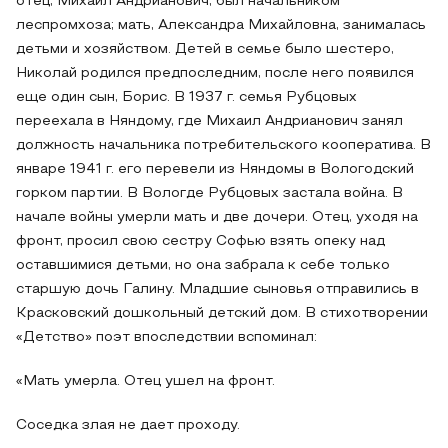
отец, Михаил Андрианович, был начальником
леспромхоза; мать, Александра Михайловна, занималась
детьми и хозяйством. Детей в семье было шестеро,
Николай родился предпоследним, после него появился
еще один сын, Борис. В 1937 г. семья Рубцовых
переехала в Няндому, где Михаил Андрианович занял
должность начальника потребительского кооператива. В
январе 1941 г. его перевели из Няндомы в Вологодский
горком партии. В Вологде Рубцовых застала война. В
начале войны умерли мать и две дочери. Отец, уходя на
фронт, просил свою сестру Софью взять опеку над
оставшимися детьми, но она забрала к себе только
старшую дочь Галину. Младшие сыновья отправились в
Красковский дошкольный детский дом. В стихотворении
«Детство» поэт впоследствии вспоминал:
«Мать умерла. Отец ушел на фронт.
Соседка злая не дает проходу.