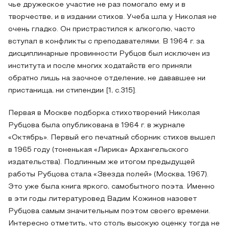
чье дружеское участие не раз помогало ему и в
творчестве, и в издании стихов. Учеба шла у Николая не
очень гладко. Он пристрастился к алкоголю, часто
вступал в конфликты с преподавателями. В 1964 г. за
дисциплинарные провинности Рубцов был исключен из
института и после многих ходатайств его приняли
обратно лишь на заочное отделение, не дававшее ни
пристанища, ни стипендии [1, c.315].
Первая в Москве подборка стихотворений Николая
Рубцова была опубликована в 1964 г. в журнале
«Октябрь». Первый его печатный сборник стихов вышел
в 1965 году (тоненькая «Лирика» Архангельского
издательства). Подлинным же итогом предыдущей
работы Рубцова стала «Звезда полей» (Москва, 1967).
Это уже была книга яркого, самобытного поэта. Именно
в эти годы литературовед Вадим Кожинов назовет
Рубцова самым значительным поэтом своего времени.
Интересно отметить, что столь высокую оценку тогда не