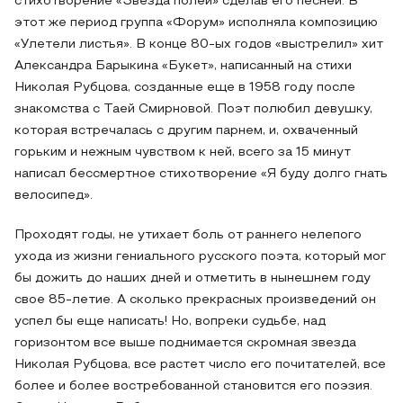
стихотворение «Звезда полей» сделав его песней. В
этот же период группа «Форум» исполняла композицию
«Улетели листья». В конце 80-ых годов «выстрелил» хит
Александра Барыкина «Букет», написанный на стихи
Николая Рубцова, созданные еще в 1958 году после
знакомства с Таей Смирновой. Поэт полюбил девушку,
которая встречалась с другим парнем, и, охваченный
горьким и нежным чувством к ней, всего за 15 минут
написал бессмертное стихотворение «Я буду долго гнать
велосипед».
Проходят годы, не утихает боль от раннего нелепого
ухода из жизни гениального русского поэта, который мог
бы дожить до наших дней и отметить в нынешнем году
свое 85-летие. А сколько прекрасных произведений он
успел бы еще написать! Но, вопреки судьбе, над
горизонтом все выше поднимается скромная звезда
Николая Рубцова, все растет число его почитателей, все
более и более востребованной становится его поэзия.