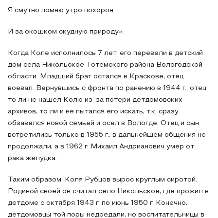
Я смутно помню утро похорон
И за окошком скудную природу».
Когда Коле исполнилось 7 лет, его перевели в детский
дом села Никольское Тотемского района Вологодской
области. Младший брат остался в Краскове, отец
воевал. Вернувшись с фронта по ранению в 1944 г., отец
то ли не нашел Колю из-за потери детдомовских
архивов, то ли и не пытался его искать, т.к. сразу
обзавелся новой семьей и осел в Вологде. Отец и сын
встретились только в 1955 г., в дальнейшем общения не
продолжали, а в 1962 г. Михаил Андрианович умер от
рака желудка.
Таким образом, Коля Рубцов вырос круглым сиротой.
Родиной своей он считал село Никольское, где прожил в
детдоме с октября 1943 г. по июнь 1950 г. Конечно,
детдомовцы той поры недоедали, но воспитательницы в