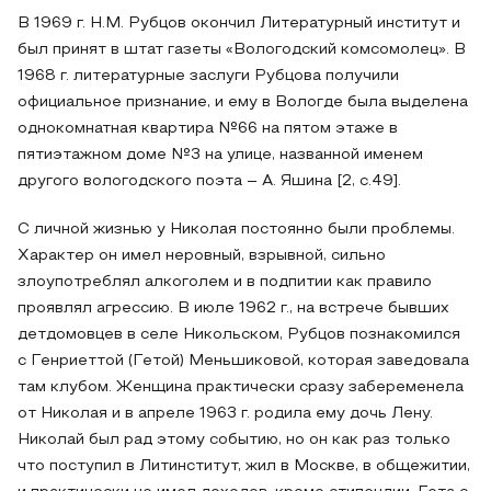
В 1969 г. Н.М. Рубцов окончил Литературный институт и
был принят в штат газеты «Вологодский комсомолец». В
1968 г. литературные заслуги Рубцова получили
официальное признание, и ему в Вологде была выделена
однокомнатная квартира №66 на пятом этаже в
пятиэтажном доме №3 на улице, названной именем
другого вологодского поэта – А. Яшина [2, c.49].
С личной жизнью у Николая постоянно были проблемы.
Характер он имел неровный, взрывной, сильно
злоупотреблял алкоголем и в подпитии как правило
проявлял агрессию. В июле 1962 г., на встрече бывших
детдомовцев в селе Никольском, Рубцов познакомился
с Генриеттой (Гетой) Меньшиковой, которая заведовала
там клубом. Женщина практически сразу забеременела
от Николая и в апреле 1963 г. родила ему дочь Лену.
Николай был рад этому событию, но он как раз только
что поступил в Литинститут, жил в Москве, в общежитии,