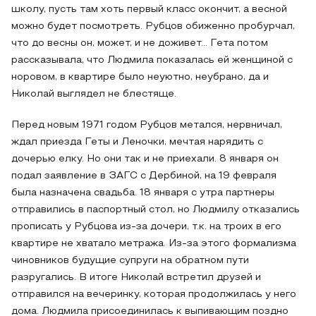
школу, пусть там хоть первый класс окончит, а весной
можно будет посмотреть. Рубцов обиженно пробурчал,
что до весны он, может, и не доживет… Гета потом
рассказывала, что Людмила показалась ей женщиной с
норовом, в квартире было неуютно, неубрано, да и
Николай выглядел не блестяще.
Перед новым 1971 годом Рубцов метался, нервничал,
ждал приезда Геты и Леночки, мечтая нарядить с
дочерью елку. Но они так и не приехали. 8 января он
подал заявление в ЗАГС с Дербиной, на 19 февраля
была назначена свадьба. 18 января с утра партнеры
отправились в паспортный стол, но Людмилу отказались
прописать у Рубцова из-за дочери, т.к. на троих в его
квартире не хватало метража. Из-за этого формализма
чиновников будущие супруги на обратном пути
разругались. В итоге Николай встретил друзей и
отправился на вечеринку, которая продолжилась у него
дома. Людмила присоединилась к выпивающим поздно