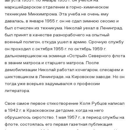
августа 1953 г. по январь 1955 г. он учился на
маркшейдерском отделении в горно-химическом
техникуме Минхимпрома. Эта учеба не очень ему
давалась, в январе 1955 г. он не сдал зимнюю сессию и
был отчислен из техникума. Николай уехал в Ленинград,
был принят в качестве разнорабочего на опытный
военный полигон, откуда ушел в армию. Срочную службу
он проходил с октября 1955 г. по октябрь 1959 г.
дальномерщиком на эсминце «Острый» Северного флота
в звании матроса и старшего матроса. После
демобилизации Николай работал кочегаром, слесарем и
шихтовщиком в Ленинграде, на Кировском заводе. Но он
тогда уже всерьез задумывался о профессии
литератора.
Свое самое первое стихотворение Коля Рубцов написал
в 1942 г. в Красковском детдоме, когда на него
обрушилось сиротство. 1 мая 1957 г., в период службы на
флоте, состоялась его первая газетная публикация