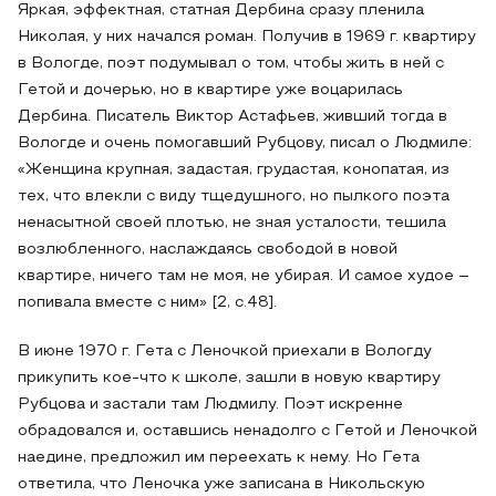
Яркая, эффектная, статная Дербина сразу пленила
Николая, у них начался роман. Получив в 1969 г. квартиру
в Вологде, поэт подумывал о том, чтобы жить в ней с
Гетой и дочерью, но в квартире уже воцарилась
Дербина. Писатель Виктор Астафьев, живший тогда в
Вологде и очень помогавший Рубцову, писал о Людмиле:
«Женщина крупная, задастая, грудастая, конопатая, из
тех, что влекли с виду тщедушного, но пылкого поэта
ненасытной своей плотью, не зная усталости, тешила
возлюбленного, наслаждаясь свободой в новой
квартире, ничего там не моя, не убирая. И самое худое –
попивала вместе с ним» [2, c.48].
В июне 1970 г. Гета с Леночкой приехали в Вологду
прикупить кое-что к школе, зашли в новую квартиру
Рубцова и застали там Людмилу. Поэт искренне
обрадовался и, оставшись ненадолго с Гетой и Леночкой
наедине, предложил им переехать к нему. Но Гета
ответила, что Леночка уже записана в Никольскую