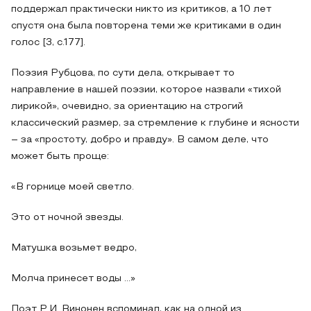
поддержал практически никто из критиков, а 10 лет
спустя она была повторена теми же критиками в один
голос [3, c.177].
Поэзия Рубцова, по сути дела, открывает то
направление в нашей поэзии, которое назвали «тихой
лирикой», очевидно, за ориентацию на строгий
классический размер, за стремление к глубине и ясности
– за «простоту, добро и правду». В самом деле, что
может быть проще:
«В горнице моей светло.
Это от ночной звезды.
Матушка возьмет ведро,
Молча принесет воды …»
Поэт Р.И. Винонен вспоминал, как на одной из