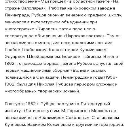
(стихотворение «Май пришел» в областной газете «На
страже Заполярья»). Работая на Кировском заводе в
Ленинграде, Рубцов окончил вечернюю среднюю школу,
занимался в литературном объединении при
многотиражке «Кировец», затем перешел в
литературное объединение «Нарвская застава». Там он
познакомился с молодыми ленинградскими поэтами
Глебом Горбовским, Константином Кузьминским,
Эдуардом Шнейдерманом, Борисом Тайгиным. В июле
1962 г. с помощью Бориса Тайгина Рубцов выпустил свой
первый машинописный сборник «Волны и скалы»,
появившийся в Самиздате. Ленинградские годы (1959-
1962) были для Николая Рубцова периодом сложных и
многообразных творческих исканий.
В августе 1962 г. Рубцов поступил в Литературный
институт (Литинститут) им. М. Горького в Москве, где
познакомился с Владимиром Соколовым, Станиславом
Куняевым, Вадимом Кожиновым и другими литераторами,