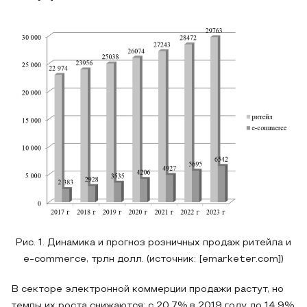
Рис. 1. Динамика и прогноз розничных продаж ритейла и
e-commerce, трлн долл. (источник: [emarketer.com])
В секторе электронной коммерции продажи растут, но
темпы их роста снижаются: с 20,7% в 2019 году до 14,9%