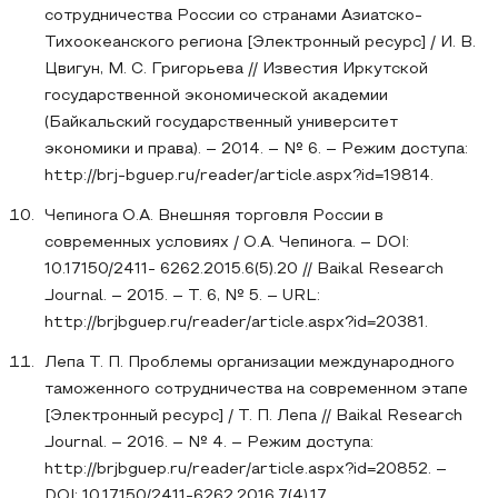
сотрудничества России со странами Азиатско-
Тихоокеанского региона [Электронный ресурс] / И. В.
Цвигун, М. С. Григорьева // Известия Иркутской
государственной экономической академии
(Байкальский государственный университет
экономики и права). – 2014. – № 6. – Режим доступа:
http://brj-bguep.ru/reader/article.aspx?id=19814.
Чепинога О.А. Внешняя торговля России в
современных условиях / О.А. Чепинога. – DOI:
10.17150/2411- 6262.2015.6(5).20 // Baikal Research
Journal. – 2015. – Т. 6, № 5. – URL:
http://brjbguep.ru/reader/article.aspx?id=20381.
Лепа Т. П. Проблемы организации международного
таможенного сотрудничества на современном этапе
[Электронный ресурс] / Т. П. Лепа // Baikal Research
Journal. – 2016. – № 4. – Режим доступа:
http://brjbguep.ru/reader/article.aspx?id=20852. –
DOI: 10.17150/2411-6262.2016.7(4).17.