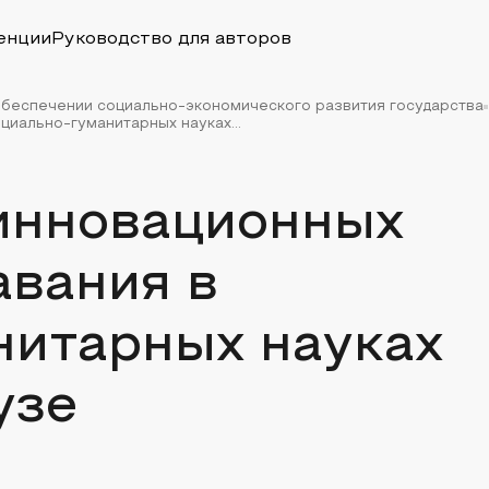
енции
Руководство для авторов
 обеспечении социально-экономического развития государства
иально-гуманитарных науках...
инновационных
авания в
нитарных науках
узе