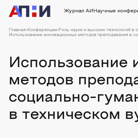
Журнал АИ
Научные конфер
Главная
Конференции
Роль науки и высоких технологий в
Использование инновационных методов преподавания в соц
Использование 
методов препод
социально-гума
в техническом в