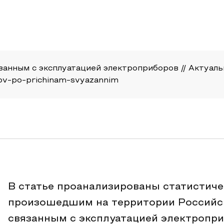
анным с эксплуатацией электроприборов // Актуальны
arov-po-prichinam-svyazannim
В статье проанализированы статистиче
произошедшим на территории Российс
связанным с эксплуатацией электропри