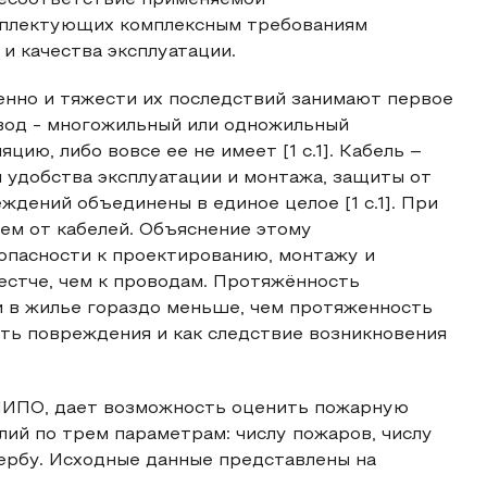
есоответствие применяемой
омплектующих комплексным требованиям
и качества эксплуатации.
венно и тяжести их последствий занимают первое
вод - многожильный или одножильный
ию, либо вовсе ее не имеет [1 с.1]. Кабель –
 удобства эксплуатации и монтажа, защиты от
дений объединены в единое целое [1 с.1]. При
чем от кабелей. Объяснение этому
опасности к проектированию, монтажу и
естче, чем к проводам. Протяжённость
и в жилье гораздо меньше, чем протяженность
ть повреждения и как следствие возникновения
.
ИИПО, дает возможность оценить пожарную
лий по трем параметрам: числу пожаров, числу
ербу. Исходные данные представлены на