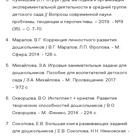
Кузнецова В.Н. Структура, методика и организация
экспериментальной деятельности в средней группе
детского сада // Вопросы современной науки:
проблемы, тенденции и перспективы. – 2019. - №9
(35). – С. 7-10.
Маралов, В.Г. Коррекция личностного развития
дошкольников / В.Г. Маралов, Л.П. Фролова. - М.:
Сфера, 2014. - 128 c.
Михайлова, З.А. Игровые занимательные задачи для
дошкольников. Пособие для воспитателей детского
сада / З.А. Михайлова. - М.: Просвещение, 2017.
- 972 c.
Скворцова, В.О. Интеллект + креатив. Развитие
творческих способностей дошкольников / В.О.
Скворцова. - М.: Феникс, 2014. - 224 c.
Соколова, Е.В. Большая книга развивающих заданий
для дошкольников / Е.В. Соколова, Н.Н. Нянковская. -