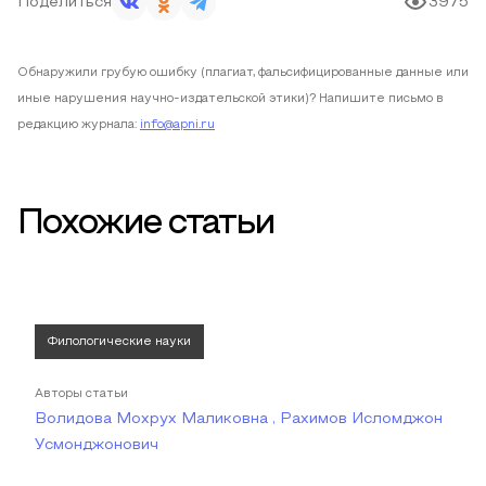
Поделиться
3975
Обнаружили грубую ошибку (плагиат, фальсифицированные данные или
иные нарушения научно-издательской этики)? Напишите письмо в
редакцию журнала:
info@apni.ru
Похожие статьи
Филологические науки
Авторы статьи
Волидова Мохрух Маликовна , Рахимов Исломджон
Усмонджонович