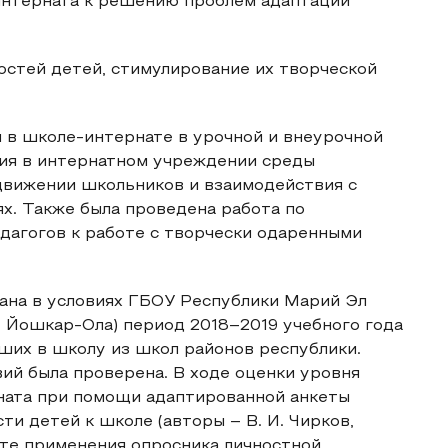
интерната к решению проблем адаптации
остей детей, стимулирование их творческой
 в школе-интернате в урочной и внеурочной
ия в интернатном учреждении среды
движении школьников и взаимодействия с
х. Также была проведена работа по
дагогов к работе с творчески одаренными
ана в условиях ГБОУ Республики Марий Эл
. Йошкар-Ола) период 2018–2019 учебного года
ших в школу из школ районов республики.
ий была проверена. В ходе оценки уровня
ната при помощи адаптированной анкеты
ти детей к школе (авторы – В. И. Чирков,
ьтате применения опросника личностной