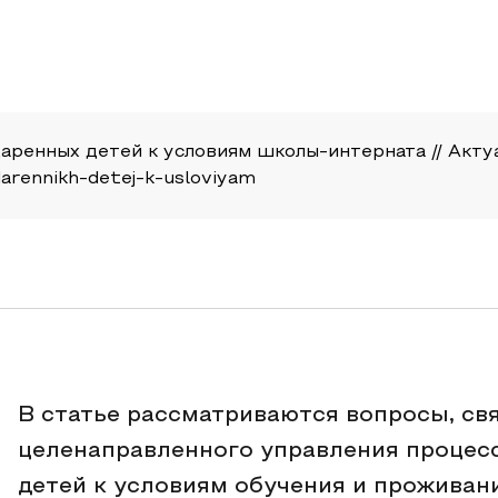
даренных детей к условиям школы-интерната // Актуа
darennikh-detej-k-usloviyam
В статье рассматриваются вопросы, св
целенаправленного управления процес
детей к условиям обучения и проживан