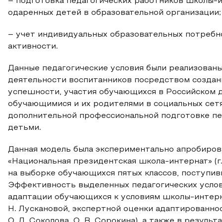
– подготовка педагогических работников школы-
одаренных детей в образовательной организации;
– учет индивидуальных образовательных потребн
активности.
Данные педагогические условия были реализованы
деятельности воспитанников посредством создан
успешности, участия обучающихся в Российском 
обучающимися и их родителями в социальных сетя
дополнительной профессиональной подготовке пе
детьми.
Данная модель была экспериментально апробиров
«Национальная президентская школа-интернат» (г
на выборке обучающихся пятых классов, поступив
Эффективность выделенных педагогических услов
адаптации обучающихся к условиям школы-интер
Н. Лускановой, экспертной оценки адаптированнос
О. Л. Соколова, О. В. Сорокина), а также в резул