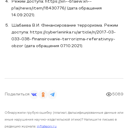
Режим доступа: https://xn--b1aew.xn--
p1ai/news/item/18430776/ (дата обращения
14.09.2021).
Шабаева В.И. Финансирование терроризма. Режим
доступа: https://cyberleninka.ru/article/n/2017-03-
033-038-finansirovanie-terrorizma-referativnyy-
obzor (дата обращения 07.10.2021).
Поделиться
5089
Обнаружили грубую ошибку (плагиат, фальсифицированные данные или
иные нарушения научно-издательской этики)? Напишите письмо в
редакцию журнала:
info@apni.ru