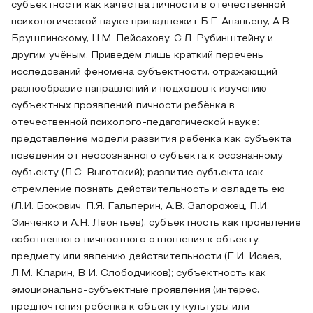
субъектности как качества личности в отечественной
психологической науке принадлежит Б.Г. Ананьеву, А.В.
Брушлинскому, Н.М. Пейсахову, С.Л. Рубинштейну и
другим учёным. Приведём лишь краткий перечень
исследований феномена субъектности, отражающий
разнообразие направлений и подходов к изучению
субъектных проявлений личности ребёнка в
отечественной психолого-педагогической науке:
представление модели развития ребенка как субъекта
поведения от неосознанного субъекта к осознанному
субъекту (Л.С. Выготский); развитие субъекта как
стремление познать действительность и овладеть ею
(Л.И. Божович, П.Я. Гальперин, А.В. Запорожец, П.И.
Зинченко и А.Н. Леонтьев); субъектность как проявление
собственного личностного отношения к объекту,
предмету или явлению действительности (Е.И. Исаев,
Л.М. Кларин, В И. Слободчиков); субъектность как
эмоционально-субъектные проявления (интерес,
предпочтения ребёнка к объекту культуры или