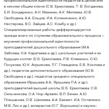
профессиональной идентичности педагогов в целом или
в некоем общем ключе (С.В. Ермолаева, Т. В. Богданова,
Е.И. Бондаренко, А.Н. Махинин, А.К. Миляева, Ю.В.
Свободина, А.А. Ельцов, И.А. Колиниченко, А.Ю.
Нестерова, В.С. Зайцев, А.С. Комбу и др.).
Специализированные работы дифференцируются
прежде всего по ступеням образовательного процесса –
изучения профессиональной идентичности
преподавателей дошкольного образования (М.А.
Забоева, Н.А. Каратаева и др.), школьных учителей и их
будущих коллег (Е.Б. Ермолаева, Л.В. Клименко, О.Ю.
Посухова, Ю.К. Агрызкова, Л.Г. Глазырина, Е.В. Хохлова и
др.), педагогов дополнительного образования (Ю.В.
Свободина и др.), педагогов среднего специального
образования (Ярышева А.А., Ярышева П.А. и др.),
преподавателей высшей школы (Е.Б. Ермолаева, С.В.
Сильченкова, О.А. Нор-Аревян, В.Л. Бенин, А.Ю.
Плешакова, О.В. Шиняева, А.А. Бахмет, И.А. Остапенко,
М.В. Лис и др.), аспирантов (О.Г. Ворошень) и научно-