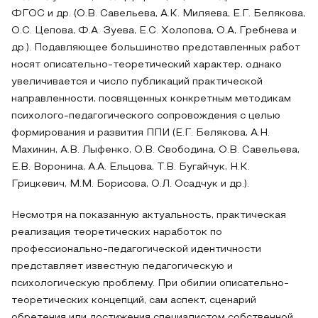
ФГОС и др. (О.В. Савельева, А.К. Миляева, Е.Г. Белякова,
О.С. Цепова, Ф.А. Зуева, Е.С. Холопова, О.А, Гребнева и
др.). Подавляющее большинство представленных работ
носят описательно-теоретический характер, однако
увеличивается и число публикаций практической
направленности, посвященных конкретным методикам
психолого-педагогического сопровождения с целью
формирования и развития ППИ (Е.Г. Белякова, А.Н.
Махинин, А.В. Лыфенко, О.В. Свободина, О.В. Савельева,
Е.В. Воронина, А.А. Ельцова, Т.В. Бугайчук, Н.К.
Грицкевич, М.М. Борисова, О.Л. Осадчук и др.).
Несмотря на показанную актуальность, практическая
реализация теоретических наработок по
профессионально-педагогической идентичности
представляет известную педагогическую и
психологическую проблему. При обилии описательно-
теоретических концепций, сам аспект, сценарий
обретения или достижения специалистом собственной