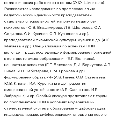
педагогических работников в целом (О.Ю. Шипитько).
Развиваются исследования по профессионально-
педагогической идентичности преподавателей
отдельных специальностей, например педагогов-
психологов (Ю.В. Владимирова, Л.В. Шелехова, О.А.
Седикова, С.И. Кудинов, О.В. Кузнецова и др.),
преподавателей физической культуры, музыки и др. (А.К.
Миляева и др.). Специализация по аспектам ППИ
включает труды, исследующие формирование последней
в контексте смыслообразования (Е.Г. Белякова),
ценностных аспектов (Е.Г. Белякова, Д.И. Беркутова, А.В.
Гычев, И.В. Чеботарева, Е.М. Громова и др),
формирования образа «Я» (А.В. Гычев, О.В. Савельева,
Ю.В. Клепач, И.А. Курочкина и др.), развития
эмоциональной устойчивости (А.В. Савченков, И.В.
Забродина) и др. Особый дискурс представляют труды
по проблематике ППИ в условиях модернизации
отечественной системы образования – цифровизации,
индивидуализации, дифференциации, внедрения нового