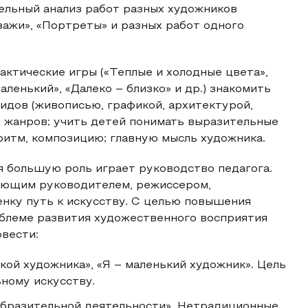
ельный анализ работ разных художников
ажи», «Портреты» и разных работ одного
актические игры («Теплые и холодные цвета»,
аленький», «Далеко – близко» и др.) знакомить
идов (живописью, графикой, архитектурой,
 жанров; учить детей понимать выразительные
 ритм, композицию; главную мысль художника.
я большую роль играет руководство педагога.
ающим руководителем, режиссером,
нку путь к искусству. С целью повышения
облеме развития художественного восприятия
вести:
ской художника», «Я – маленький художник». Цель
ному искусству.
образительной деятельности», Нетрадиционные