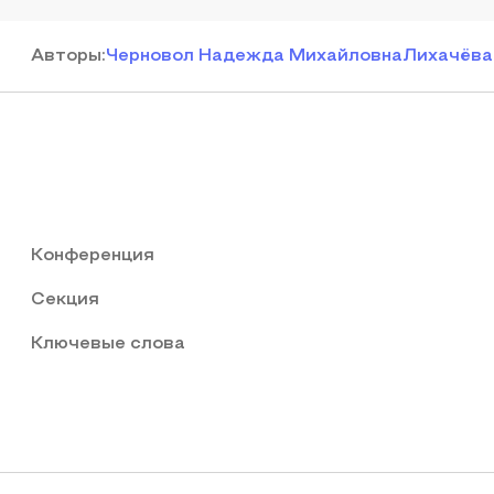
Автор
ы
:
Черновол Надежда Михайловна
Лихачёва
Конференция
Секция
Ключевые слова