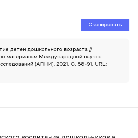
Скопировать
итие детей дошкольного возраста //
в по материалам Международной научно-
следований (АПНИ), 2021. С. 88-91. URL:
еского воспитания дошкольников в