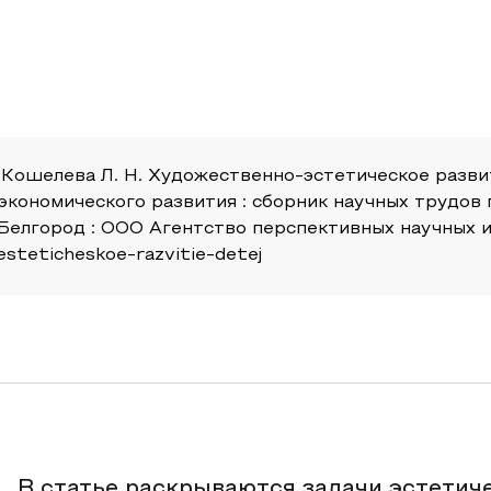
В., Кошелева Л. Н. Художественно-эстетическое разв
экономического развития : сборник научных трудо
Белгород : ООО Агентство перспективных научных ис
esteticheskoe-razvitie-detej
В статье раскрываются задачи эстетич