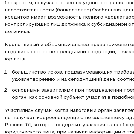
банкротом, получает право на удовлетворение св
несостоятельности (банкротстве).Особенную ценно
кредитор имеет возможность полного удовлетвор
контролирующих лиц должника к субсидиарной о
должника.
Кропотливый и объёмный анализ правоприменител
выделить основные тренды или тенденции, связа
юр лица:
большинство исков, подразумевающих требова
удовлетворению и на сегодняшний день соотн
основными заявителями при предъявлении тре
орган, как основной субъект участия в подобн
Участились случаи, когда налоговый орган заявля
не получает корреспонденцию по заявленному ад
России [5], которое содержит указания на необхо
юридического лица, при наличии информации о том