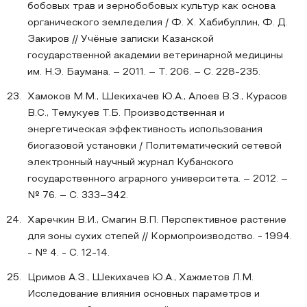
бобовых трав и зернобобовых культур как основа
органического земледелия / Ф. Х. Хабибуллин, Ф. Д.
Закиров // Учёные записки Казанской
государственной академии ветеринарной медицины
им. Н.Э. Баумана. – 2011. – Т. 206. – С. 228-235.
Хамоков М.М., Шекихачев Ю.А., Алоев В.З., Курасов
В.С., Темукуев Т.Б. Производственная и
энергетическая эффективность использования
биогазовой установки / Политематический сетевой
электронный научный журнал Кубанского
государственного аграрного университета. – 2012. –
№ 76. – С. 333–342.
Харечкин В.И., Смагин В.П. Перспективное растение
для зоны сухих степей // Кормопроизводство. - 1994.
- № 4. - С. 12-14.
Цримов А.З., Шекихачев Ю.А., Хажметов Л.М.
Исследование влияния основных параметров и