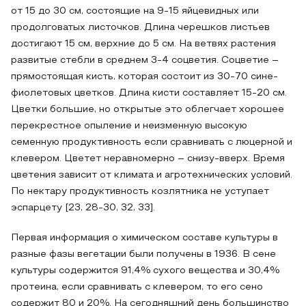
от 15 до 30 см, состоящие на 9-15 яйцевидных или
продолговатых листочков. Длина черешков листьев
достигают 15 см, верхние до 5 см. На ветвях растения
развитые стебли в среднем 3-4 соцветия. Соцветие –
прямостоящая кисть, которая состоит из 30-70 сине-
фиолетовых цветков. Длина кисти составляет 15-20 см.
Цветки большие, но открытые это облегчает хорошее
перекрестное опыление и неизменную высокую
семенную продуктивность если сравнивать с люцерной и
клевером. Цветет неравномерно – снизу-вверх. Время
цветения зависит от климата и агротехнических условий.
По нектару продуктивность козлятника не уступает
эспарцету [23, 28-30, 32, 33].
Первая информация о химическом составе культуры в
разные фазы вегетации были получены в 1936. В сене
культуры содержится 91,4% сухого вещества и 30,4%
протеина, если сравнивать с клевером, то его сено
содержит 80 и 20%. На сегодняшний день большинство