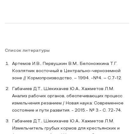
Список литературы
Артемов И.В., Первушкин В.М., Белоножкина Т.Г.
Козлятник восточный в Центрально-черноземной
зоне // Кормопроизводство. – 1994. -№4. – С.7-12.
Габачиев Д.Т., Шекихачев Ю.А., Хажметов Л.М.
Анализ рабочих органов, обеспечивающих процесс
измельчения резанием / Новая наука: Современное
состояние и пути развития. - 2015.- № 3.- С. 72-74.
Габачиев Д.Т., Шекихачев Ю.А., Хажметов Л.М.
Измельчитель грубых кормов для крестьянских и