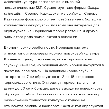
orientalis
культура долголетняя, с высокой
продуктивностью [22]. Существует две формы
Galega
orientalis
– Северо-Кавказская и лорийская. Северо-
Кавказская форма рано спеет, стебли у нее с большим
количеством междоузлий, поэтому она интересна для
окультуривания. Лорийская форма растения, и другие
виды этого рода применяются в селекции.
Биологические особенности. Корневая система
относится к стержневым, корнеотпрысковой культуре.
Корень мощный, стержневой, может проникать на
глубину 60-90 см, но основная часть корней находится в
пахотном слое земли. На основном корне, глубина
которого до 7 см образуются от 2 до 18 отпрысков
корневищевого типа. Они растут горизонтально – в
длину до 30 см и больше, далее выходя на поверхность,
образуют стебли. Такая способность к вегетативному
размножению травостой культуры с годами не
становится редким, а наоборот. Каждый год образуются