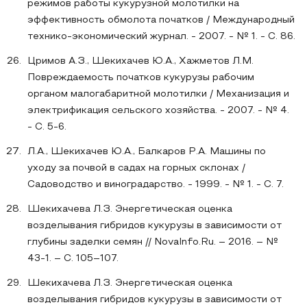
режимов работы кукурузной молотилки на
эффективность обмолота початков / Международный
технико-экономический журнал. - 2007. - № 1. - С. 86.
Цримов А.З., Шекихачев Ю.А., Хажметов Л.М.
Повреждаемость початков кукурузы рабочим
органом малогабаритной молотилки / Механизация и
электрификация сельского хозяйства. - 2007. - № 4.
- С. 5-6.
Л.А., Шекихачев Ю.А., Балкаров Р.А. Машины по
уходу за почвой в садах на горных склонах /
Садоводство и виноградарство. - 1999. - № 1. - С. 7.
Шекихачева Л.З. Энергетическая оценка
возделывания гибридов кукурузы в зависимости от
глубины заделки семян // NovaInfo.Ru. – 2016. – №
43-1. – С. 105–107.
Шекихачева Л.З. Энергетическая оценка
возделывания гибридов кукурузы в зависимости от