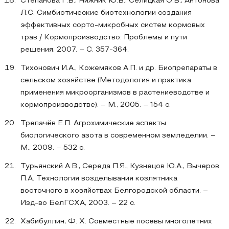
Степанова Г.В., Нижник Ю.В., Селицкая О.В., Антонова
Л.С. Симбиотические биотехнологии создания
эффективных сорто-микробных систем кормовых
трав / Кормопроизводство: Проблемы и пути
решения, 2007. – С. 357-364.
Тихонович И.А., Кожемяков А.П. и др. Биопрепараты в
сельском хозяйстве (Методология и практика
применения микроорганизмов в растениеводстве и
кормопроизводстве). – М., 2005. – 154 с.
Трепачёв Е.П. Агрохимические аспекты
биологического азота в современном земледелии. –
М., 2009. – 532 с.
Турьянский А.В., Середа П.Я., Кузнецов Ю.А., Вычеров
П.А. Технология возделывания козлятника
восточного в хозяйствах Белгородской области. –
Изд-во БелГСХА, 2003. – 22 с.
Хабибуллин, Ф. Х. Совместные посевы многолетних