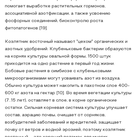
помогает выработке растительных гормонов,
ассоциативной азотфиксации, а также усвоению
фосфорных соединений, биоконтролю роста
фитопатогенов [19].
Козлятник восточный называют "цехом" органических и
азотных удобрений. Клубеньковые бактерии образуются
на корнях культуры овальной формы, 1500 штук
приходится на одно растение в первый год жизни.
Бобовые растения в симбиозе с клубеньковыми
микроорганизмами могут усваивать азот из воздуха.
Обычно культура может накопить в пахотном слое 400-
600 кг азота на гектар [10]. Во время вегетации культуры
(7…15 лет), оставляет в слое, в корне органические
остатки. Сильная корневая система культуры улучшает
состав, аэрацию почвы, очищает от сорняков,
возбудителей заболеваний и вредителей, защищает
почву от ветров и водной эрозией, поэтому козлятник