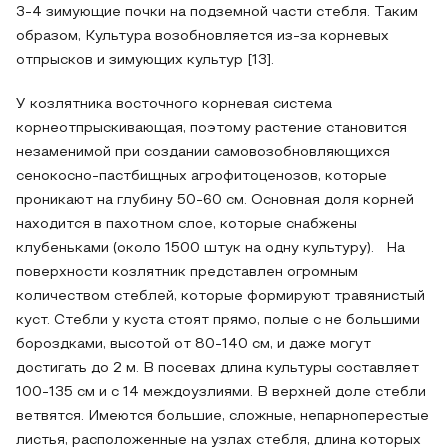
3-4 зимующие почки на подземной части стебля. Таким
образом, Культура возобновляется из-за корневых
отпрысков и зимующих культур [13].
У козлятника восточного корневая система
корнеотпрыскивающая, поэтому растение становится
незаменимой при создании самовозобновляющихся
сенокосно-пастбищных агрофитоценозов, которые
проникают на глубину 50-60 см. Основная доля корней
находится в пахотном слое, которые снабжены
клубеньками (около 1500 штук на одну культуру). На
поверхности козлятник представлен огромным
количеством стеблей, которые формируют травянистый
куст. Стебли у куста стоят прямо, полые с не большими
бороздками, высотой от 80-140 см, и даже могут
достигать до 2 м. В посевах длина культуры составляет
100-135 см и с 14 междоузлиями. В верхней доле стебли
ветвятся. Имеются большие, сложные, непарноперестые
листья, расположенные на узлах стебля, длина которых