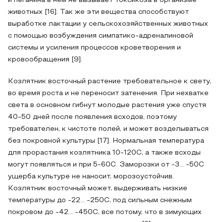
и пеганина в нем не вызывает токсикоза в организме
животных [16]. Так же эти вещества способствуют
выработке лактации у сельскохозяйственных животных
с помощью возбуждения симпатико-адреналиновой
системы и усиления процессов кроветворения и
кровообращения [9].
Козлятник восточный растение требовательное к свету,
во время роста и не переносит затенения. При нехватке
света в основном гибнут молодые растения уже спустя
40-50 дней после появления всходов, поэтому
требователен, к чистоте полей, и может возделываться
без покровной культуры [17]. Нормальная температура
для прорастания козлятника 10-120С, а также всходы
могут появляться и при 5-60С. Заморозки от -3... -50С
ущерба культуре не наносит, морозоустойчив.
Козлятник восточный может, выдерживать низкие
температуры до -22... -250С, под сильным снежным
покровом до -42... -450С, все потому, что в зимующих