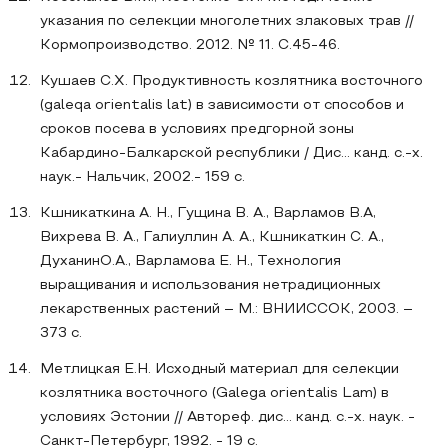
указания по селекции многолетних злаковых трав //
Кормопроизводство. 2012. № 11. С.45-46.
Кушаев С.Х. Продуктивность козлятника восточного
(galeqa orientalis lat) в зависимости от способов и
сроков посева в условиях предгорной зоны
Кабардино-Балкарской республики / Дис… канд. с.-х.
наук.- Нальчик, 2002.- 159 с.
Кшникаткина А. Н., Гущина В. А., Варламов В.А,
Вихрева В. А., Галиуллин А. А., Кшникаткин С. А.,
ДуханинО.А., Варламова Е. Н., Технология
выращивания и использования нетрадиционных
лекарственных растений – М.: ВНИИССОК, 2003. –
373 с.
Метлицкая E.H. Исходный материал для селекции
козлятника восточного (Galega orientalis Lam) в
условиях Эстонии // Автореф. дис... канд. с.-х. наук. -
Санкт-Петербург, 1992. - 19 с.