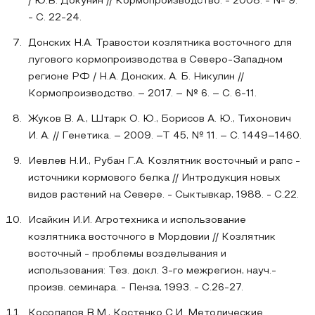
/ Ю.В. Докунин // Кормопроизводство. - 2008. - № 9.
- С. 22-24.
Донских Н.А. Травостои козлятника восточного для
лугового кормопроизводства в Северо-Западном
регионе РФ / Н.А. Донских, А. Б. Никулин //
Кормопроизводство. – 2017. – № 6. – С. 6-11.
Жуков В. А., Штарк О. Ю., Борисов А. Ю., Тихонович
И. А. // Генетика. – 2009. –Т 45, № 11. – С. 1449–1460.
Иевлев Н.И., Рубан Г.А. Козлятник восточный и рапс -
источники кормового белка // Интродукция новых
видов растений на Севере. - Сыктывкар, 1988. - С.22.
Исайкин И.И. Агротехника и использование
козлятника восточного в Мордовии // Козлятник
восточный - проблемы возделывания и
использования: Тез. докл. 3-го межрегион, науч.-
произв. семинара. - Пенза, 1993. - С.26-27.
Косолапов В.М., Костенко С.И. Методические