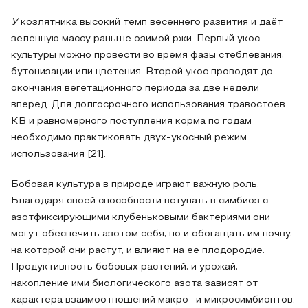
У
козлятника высокий темп весеннего развития и даёт
зеленную массу раньше озимой ржи. Первый укос
культуры можно провести во время фазы стеблевания,
бутонизации или цветения. Второй укос проводят до
окончания вегетационного периода за две недели
вперед. Для долгосрочного использования травостоев
КВ и равномерного поступления корма по годам
необходимо практиковать двух-укосный режим
использования [21].
Бобовая культура в природе играют важную роль.
Благодаря своей способности вступать в симбиоз с
азотфиксирующими клубеньковыми бактериями они
могут обеспечить азотом себя, но и обогащать им почву,
на которой они растут, и влияют на ее плодородие.
Продуктивность бобовых растений, и урожай,
накопление ими биологического азота зависят от
характера взаимоотношений макро- и микросимбионтов.