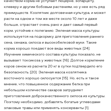
качеством корма не уступает люцерне, эспарцету,
клеверу и другим бобовым растениям, но у нее есть ряд
преимуществ. Козлятник долговечная культура, и может
расти на одном и том же месте около 10 лет и даже
больше, отрастает очень рано и дает самый первый
корм, устойчив к полеганию. Зеленая масса культуры
используется на подкормку для приготовления раннего
сена, сенажа, силоса и высокобелковой муки. Такие
корма хорошо поедают все виды животных [24].
Изучение химического состава культуры показало, не
вызывает токсикоза у животных [16]. Долгое кормление
коров сеном из расчета 20 кг в сутки подтвердило его
безопасность [20]. Зеленая масса козлятника
восточного хорошо силосуется [15]. Но, есть и такое
мнение, что повышенное содержание белка при
небольшом количестве сахаров затрудняет
приготовления доброкачественного силоса из культуры.
Поэтому необходимо, добавлять богатые углеводами
злаковые травы или применять консерванты [1].