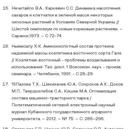
Нечитайло В.А., Харкевич С.С. Динамика накопления
сахаров и клетчатки в зеленой массе некоторых
силосных растений в Условиях Северной Украины //
Шестой симпозиум по новым кормовым растениям. –
Саранск,1973. – С.72-74.
Ныммсалу Х.К. Аминокислотный состав протеина
надземной массы козлятника восточного сорта Гале
// Козлятник восточный - проблемы возделывания и
использования: Тез. докл. 1 Всесоюзн. науч. - произв.
семинара. – Челябинск, 1991. - С.28-29.
15Пазова Т.Х., Шекихачев Ю.А., Сохроков А.Х., Дохов
М.П., Твердохлебов С.А., Кишев М.А. Оптимизация
состава машинно-тракторного парка /
Политематический сетевой электронный научный
журнал Кубанского государственного аграрного
университета. – 2012. – № 75. – С. 285–295.