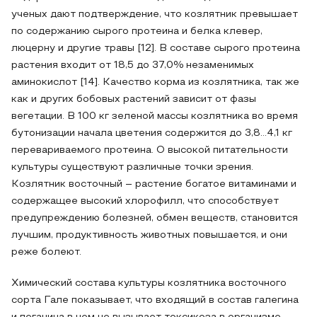
ученых дают подтверждение, что козлятник превышает
по содержанию сырого протеина и белка клевер,
люцерну и другие травы [12]. В составе сырого протеина
растения входит от 18,5 до 37,0% незаменимых
аминокислот [14]. Качество корма из козлятника, так же
как и других бобовых растений зависит от фазы
вегетации. В 100 кг зеленой массы козлятника во время
бутонизации начала цветения содержится до 3,8…4,1 кг
перевариваемого протеина. О высокой питательности
культуры существуют различные точки зрения.
Козлятник восточный – растение богатое витаминами и
содержащее высокий хлорофилл, что способствует
предупреждению болезней, обмен веществ, становится
лучшим, продуктивность животных повышается, и они
реже болеют.
Химический состава культуры козлятника восточного
сорта Гале показывает, что входящий в состав галегина