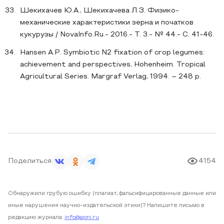
Шекихачев Ю.А., Шекихачева Л.З. Физико-
механические характеристики зерна и початков
кукурузы / NovaInfo.Ru.- 2016.- Т. 3.- № 44.- С. 41-46.
Hansen A.P. Symbiotic N2 fixation of crop legumes:
achievement and perspectives, Hohenheim. Tropical
Agricultural Series. Margraf Verlag, 1994. – 248 p.
Поделиться
4154
Обнаружили грубую ошибку (плагиат, фальсифицированные данные или
иные нарушения научно-издательской этики)? Напишите письмо в
редакцию журнала:
info@apni.ru