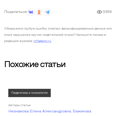
Поделиться
3356
Обнаружили грубую ошибку (плагиат, фальсифицированные данные или
иные нарушения научно-издательской этики)? Напишите письмо в
редакцию журнала:
info@apni.ru
Похожие статьи
Педагогика и психология
Авторы статьи
Незнамова Елена Александровна, Бажинова