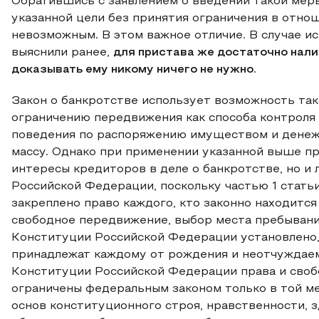
Обратившись с заявлением о введении такой мер
указанной цели без принятия ограничения в отно
невозможным. В этом важное отличие. В случае и
выяснили ранее,
для пристава же достаточно нали
доказывать ему никому ничего не нужно
.
Закон о банкротстве использует возможность так
ограничению передвижения как способа контроля
поведения по распоряжению имуществом и дене
массу. Однако при применении указанной выше пр
интересы кредиторов в деле о банкротстве, но и
Российской Федерации, поскольку частью 1 стать
закреплено право каждого, кто законно находитс
свободное передвижение, выбор места пребывания
Конституции Российской Федерации установлено,
принадлежат каждому от рождения и неотчуждаемы
Конституции Российской Федерации права и своб
ограничены федеральным законом только в той ме
основ конституционного строя, нравственности, з