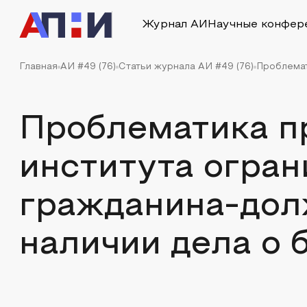
Журнал АИ
Научные конфер
Главная
АИ #49 (76)
Статьи журнала АИ #49 (76)
Проблемат
Проблематика п
института огран
гражданина-дол
наличии дела о 