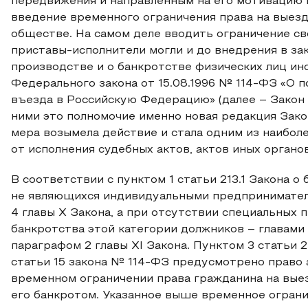
передвижения и направленным на его мотивацию 
введение временного ограничения права на выезд
обществе. На самом деле вводить ограничение с
приставы-исполнители могли и до внедрения в за
производстве и о банкротстве физических лиц ин
Федерального закона от 15.08.1996 № 114-ФЗ «О 
въезда в Российскую Федерацию» (далее – Закон 
ними это полномочие именно новая редакция Зако
мера возымела действие и стала одним из наибол
от исполнения судебных актов, актов иных органо
В соответствии с пунктом 1 статьи 213.1 Закона о
не являющихся индивидуальными предпринимателя
4 главы X Закона, а при отсутствии специальных
банкротства этой категории должников – главами I–II
параграфом 2 главы XI Закона. Пунктом 3 статьи 2
статьи 15 закона № 114-ФЗ предусмотрено право 
временном ограничении права гражданина на выез
его банкротом. Указанное выше временное огран