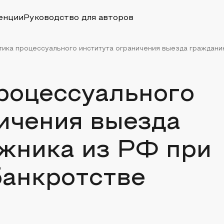
енции
Руководство для авторов
ика процессуального института ограничения выезда гражданин
роцессуального
ичения выезда
жника из РФ при
банкротстве