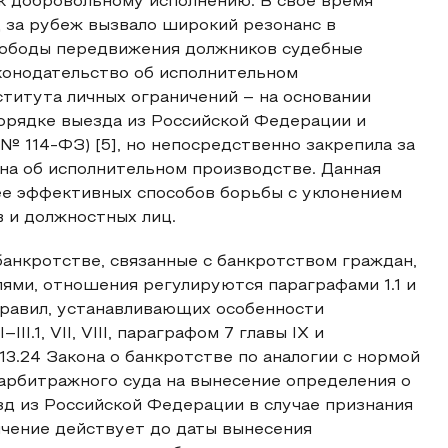
к добровольному исполнению. В свое время
 за рубеж вызвало широкий резонанс в
вободы передвижения должников судебные
конодательство об исполнительном
ститута личных ограничений – на основании
порядке выезда из Российской Федерации и
№ 114-ФЗ) [5], но непосредственно закрепила за
на об исполнительном производстве. Данная
ее эффективных способов борьбы с уклонением
в и должностных лиц.
 банкротстве, связанные с банкротством граждан,
ми, отношения регулируются параграфами 1.1 и
 правил, устанавливающих особенности
I.1, VII, VIII, параграфом 7 главы IX и
13.24 Закона о банкротстве по аналогии с нормой
арбитражного суда на вынесение определения о
д из Российской Федерации в случае признания
ичение действует до даты вынесения