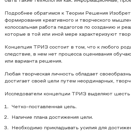
быть такие технологии как: информационные, про
Подробнее обратимся к Теории Решения Изобрета
формирования креативного и творческого мышле
колоссальная работа педагогов по созданию и реа
которые в той или иной мере характеризуют творче
Концепция ТРИЗ состоит в том, что к любого род
следствие, в нем нет процесса оценивания обуча
или варианта решения.
Любая творческая личность обладает своеобразны
достигает своей цели путем неординарных, творч
Исследователи концепции ТРИЗ выделяют шесть 
Четко-поставленная цель.
Наличие плана достижения цели.
Необходимо прикладывать усилия для достижен