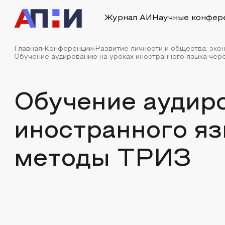
Журнал АИ
Научные конфер
Главная
Конференции
Развитие личности и общества: эко
Обучение аудированию на уроках иностранного языка че
Обучение аудир
иностранного яз
методы ТРИЗ