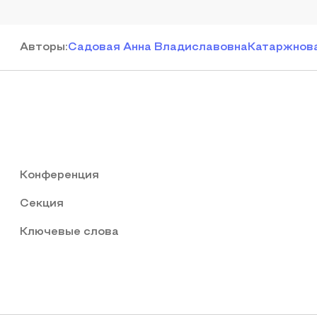
Автор
ы
:
Садовая Анна Владиславовна
Катаржнова
Конференция
Секция
Ключевые слова