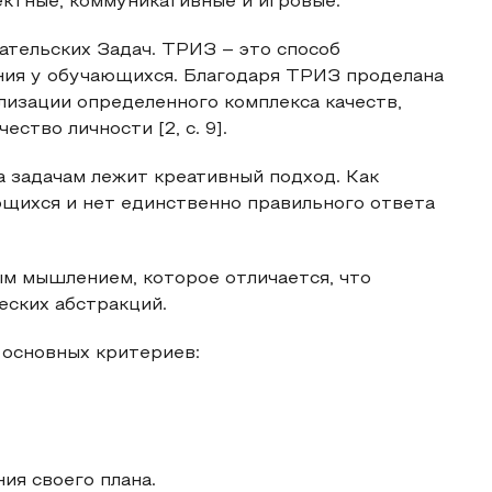
ектные, коммуникативные и игровые.
тельских Задач. ТРИЗ – это способ
ния у обучающихся. Благодаря ТРИЗ проделана
лизации определенного комплекса качеств,
ство личности [2, с. 9].
а задачам лежит креативный подход. Как
ющихся и нет единственно правильного ответа
м мышлением, которое отличается, что
еских абстракций.
основных критериев:
ия своего плана.