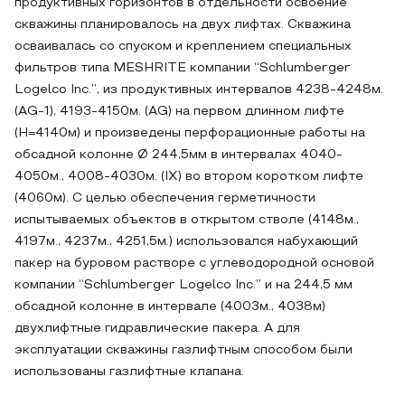
продуктивных горизонтов в отдельности освоение
скважины планировалось на двух лифтах. Скважина
осваивалась со спуском и креплением специальных
фильтров типа MESHRITE компании “Schlumberger
Logelco Inc.”, из продуктивных интервалов 4238-4248м.
(AG-1), 4193-4150м. (AG) на первом длинном лифте
(H=4140м) и произведены перфорационные работы на
обсадной колонне Ø 244,5мм в интервалах 4040-
4050м., 4008-4030м. (IX) во втором коротком лифте
(4060м). С целью обеспечения герметичности
испытываемых объектов в открытом стволе (4148м.,
4197м., 4237м., 4251,5м.) использовался набухающий
пакер на буровом растворе с углеводородной основой
компании “Schlumberger Logelco Inc.” и на 244,5 мм
обсадной колонне в интервале (4003м., 4038м)
двухлифтные гидравлические пакера. А для
эксплуатации скважины газлифтным способом были
использованы газлифтные клапана.