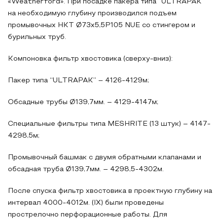
«Weatherford». При посадке пакера типа “ULTRAPAK”
на необходимую глубину производился подъем
промывочных НКТ Ø73х5,5Р105 NUE со стингером и
бурильных труб.
Компоновка фильтр хвостовика (сверху-вниз):
Пакер типа “ULTRAPAK” – 4126-4129м;
Обсадные трубы Ø139,7мм. – 4129-4147м;
Специальные фильтры типа MESHRITE (13 штук) – 4147-
4298,5м;
Промывочный башмак с двумя обратными клапанами и
обсадная труба Ø139,7мм. – 4298,5-4302м.
После спуска фильтр хвостовика в проектную глубину на
интервал 4000-4012м. (IX) были проведены
прострелочно перфорационные работы. Для