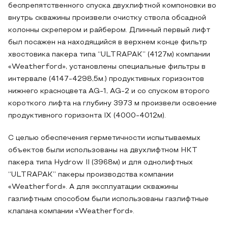
беспрепятственного спуска двухлифтной компоновки во
внутрь скважины произвели очистку ствола обсадной
колонны скрепером и райбером. Длинный первый лифт
был посажен на находящийся в верхнем конце фильтр
хвостовика пакера типа “ULTRAPAK” (4127м) компании
«Weatherford», установлены специальные фильтры в
интервале (4147-4298,5м.) продуктивных горизонтов
нижнего красноцвета AG-1, AG-2 и со спуском второго
короткого лифта на глубину 3973 м произвели освоение
продуктивного горизонта IX (4000-4012м).
С целью обеспечения герметичности испытываемых
объектов были использованы на двухлифтном НКТ
пакера типа Hydrow II (3968м) и для однолифтных
“ULTRAPAK” пакеры производства компании
«Weatherford». А для эксплуатации скважины
газлифтным способом были использованы газлифтные
клапана компании «Weatherford».