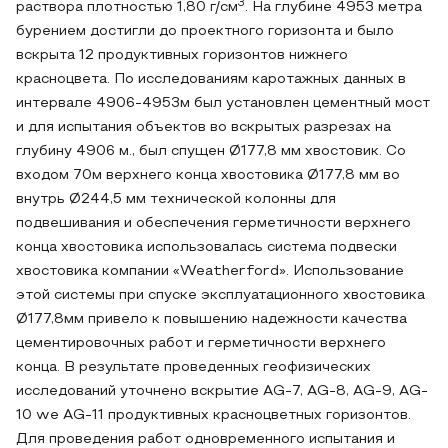
3
раствора плотностью 1,80 г/см
. На глубине 4953 метра
бурением достигли до проектного горизонта и было
вскрыта 12 продуктивных горизонтов нижнего
красноцвета. По исследованиям каротажных данных в
интервале 4906-4953м был установлен цементный мост
и для испытания объектов во вскрытых разрезах на
глубину 4906 м., был спущен Ø177,8 мм хвостовик. Со
входом 70м верхнего конца хвостовика Ø177,8 мм во
внутрь Ø244,5 мм технической колонны для
подвешивания и обеспечения герметичности верхнего
конца хвостовика использовалась система подвески
хвостовика компании «Weatherford». Использование
этой системы при спуске эксплуатационного хвостовика
Ø177,8мм привело к повышению надежности качества
цементировочных работ и герметичности верхнего
конца. В результате проведенных геофизических
исследований уточнено вскрытие AG-7, AG-8, AG-9, AG-
10 we AG-11 продуктивных красноцветных горизонтов.
Для проведения работ одновременного испытания и