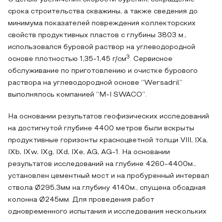
срока строительства скважины, а также сведения до
минимума показателей повреждения коллекторских
свойств продуктивных пластов с глубины 3803 м.,
использовался буровой раствор на углеводородной
3
основе плотностью 1,35-1,45 г/cм
. Сервисное
обслуживание по приготовлению и очистке бурового
раствора на углеводородной основе “Wersadril”
выполнялось компанией “M-I SWACO”.
На основании результатов геофизических исследований
на достигнутой глубине 4400 метров были вскрыты
продуктивные горизонты красноцветной толщи VIII, IXa,
IXb, IXw, IXg, IXd, IXe, AG, AG-1. На основании
результатов исследований на глубине 4260-4400м.,
установлен цементный мост и на пробуренный интервал
ствола Ø295,3мм на глубину 4140м., спущена обсадная
колонна Ø245мм. Для проведения работ
одновременного испытания и исследования нескольких