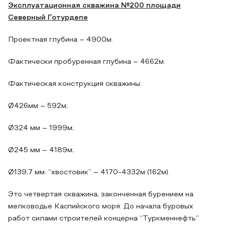
Эксплуатационная скважина №200 площади
Северный Готурдепе
Проектная глубина – 4900м.
Фактически пробуренная глубина – 4662м.
Фактическая конструкция скважины:
Ø426мм – 592м;
Ø324 мм – 1999м;
Ø245 мм – 4189м;
Ø139,7 мм. “хвостовик” – 4170-4332м (162м).
Это четвертая скважина, законченная бурением на
мелководье Каспийского моря. До начала буровых
работ силами строителей концерна “Туркменнефть”