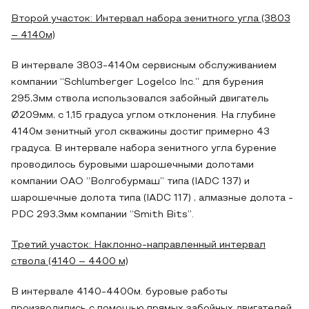
Второй участок: Интервал набора зенитного угла (3803
– 4140м)
В интервале 3803-4140м сервисным обслуживанием
компании “Schlumberger Logelco Inc.” для бурения
295,3мм ствола использовался забойный двигатель
Ø209мм, с 1,15 градуса углом отклонения. На глубине
4140м зенитный угол скважины достиг примерно 43
градуса. В интервале набора зенитного угла бурение
проводилось буровыми шарошечными долотами
компании ОАО “Волгобурмаш” типа (IADС 137) и
шарошечные долота типа (IADС 117) , алмазные долота -
PDС 293,3мм компании “Smith Bits”.
Третий участок: Наклонно-направленный интервал
ствола (4140 – 4400 м)
В интервале 4140-4400м. буровые работы
производились с помощью прямых забойных двигателей