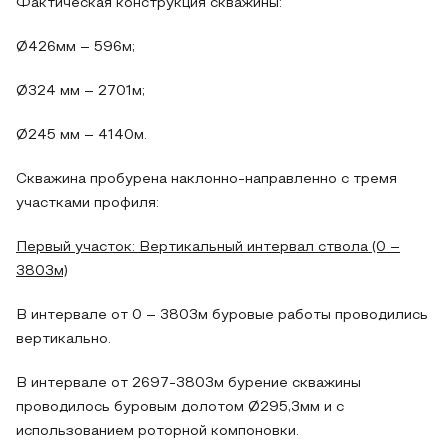
Фактическая конструкция скважины:
Ø426мм – 596м;
Ø324 мм – 2701м;
Ø245 мм – 4140м.
Скважина пробурена наклонно-направленно с тремя
участками профиля:
Первый участок: Вертикальный интервал ствола (0 –
3803м)
В интервале от 0 – 3803м буровые работы проводились
вертикально.
В интервале от 2697-3803м бурение скважины
проводилось буровым долотом Ø295,3мм и с
использованием роторной компоновки.