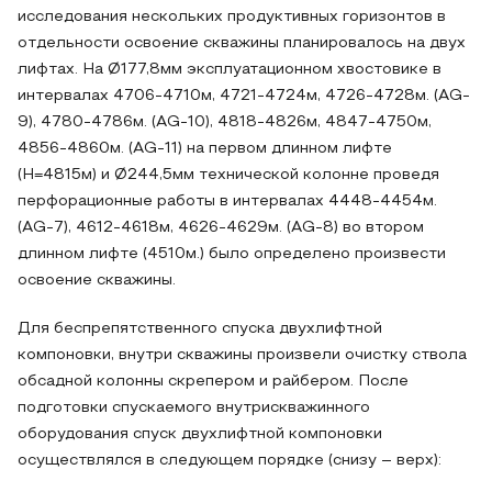
исследования нескольких продуктивных горизонтов в
отдельности освоение скважины планировалось на двух
лифтах. На Ø177,8мм эксплуатационном хвостовике в
интервалах 4706-4710м, 4721-4724м, 4726-4728м. (AG-
9), 4780-4786м. (AG-10), 4818-4826м, 4847-4750м,
4856-4860м. (AG-11) на первом длинном лифте
(H=4815м) и Ø244,5мм технической колонне проведя
перфорационные работы в интервалах 4448-4454м.
(AG-7), 4612-4618м, 4626-4629м. (AG-8) во втором
длинном лифте (4510м.) было определено произвести
освоение скважины.
Для беспрепятственного спуска двухлифтной
компоновки, внутри скважины произвели очистку ствола
обсадной колонны скрепером и райбером. После
подготовки спускаемого внутрискважинного
оборудования спуск двухлифтной компоновки
осуществлялся в следующем порядке (снизу – верх):