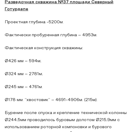
Разведочная скважина №37 площади Северный
Готурдепе
Проектная глубина -5200м.
Фактически пробуренная глубина – 4953м.
Фактическая конструкция скважины:
Ø426 мм – 594м;
Ø324 мм – 2781м;
Ø245 мм – 4761м.
Ø178 мм. “хвостовик” – 4691-4906м. (215м).
Бурение после спуска и крепление технической колонны
Ø244,5мм проводилось буровым долотом Ø215,9мм с
использованием роторной компоновки и бурового