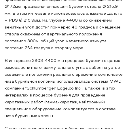
Ø172мм, предназначенных для бурения ствола Ø 215,9
мм. В этом интервале использовалось алмазное долото
– PDS Ø 215,9мм. На глубине 4400 м со снижением
зенитный угол достиг примерно 40 градуса и смещение
ствола скважины от вертикального положения
составило 300м, общий угол магнитного азимута
составил 264 градуса в сторону моря.
В интервале 3803-4400 м в процессе бурения с целью
замера зенитного, азимутального угла с забоя на устье
скважины в положении реального времени в компоновке
низа бурильной колонны использовалась система MWD
компании “Schlumberger Logelco Inc”, а также, в этих
интервалах в процессе бурения для проведение
каротажных работ (гамма-каротаж, нейтронный)
специальное оборудование комплектуется в составе
низа бурильных колонн.
С целью увеличения скорости бурения, сокращение