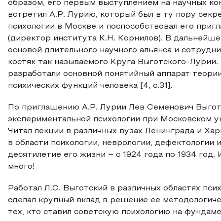
образом, его первым выступлением на научных ко
встретил А.Р. Лурию, который был в ту пору сек
психологии в Москве и поспособствовал его приг
(директор института К.Н. Корнилов). В дальнейш
основой длительного научного альянса и сотрудн
костяк так называемого Круга Выготского-Лурии.
разработали основной понятийный аппарат теори
психических функций человека [4, c.31].
По приглашению А.Р. Лурии Лев Семенович Выготс
экспериментальной психологии при Московском у
Читал лекции в различных вузах Ленинграда и Ха
в области психологии, неврологии, дефектологии 
десятилетие его жизни – с 1924 года по 1934 год. 
много!
Работал Л.С. Выготский в различных областях пси
сделал крупный вклад в решение ее методологиче
тех, кто ставил советскую психологию на фундам