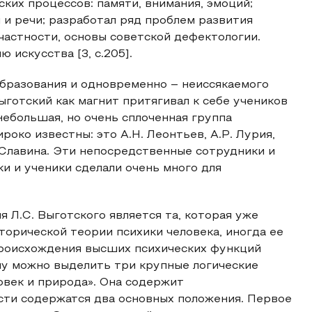
ких процессов: памяти, внимания, эмоций;
и речи; разработал ряд проблем развития
 частности, основы советской дефектологии.
 искусства [3, c.205].
образования и одновременно – неиссякаемого
ыготский как магнит притягивал к себе учеников
 небольшая, но очень сплоченная группа
око известны: это А.Н. Леонтьев, А.Р. Лурия,
. Славина. Эти непосредственные сотрудники и
ки и ученики сделали очень много для
 Л.С. Выготского является та, которая уже
торической теории психики человека, иногда ее
роисхождения высших психических функций
ему можно выделить три крупные логические
овек и природа». Она содержит
сти содержатся два основных положения. Первое