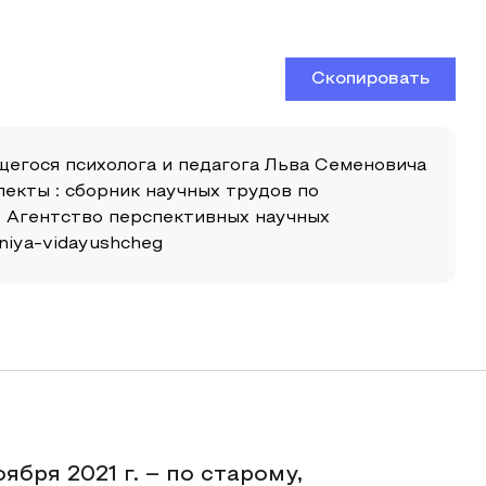
Скопировать
ющегося психолога и педагога Льва Семеновича
пекты : сборник научных трудов по
О Агентство перспективных научных
eniya-vidayushcheg
оября 2021 г. – по старому,