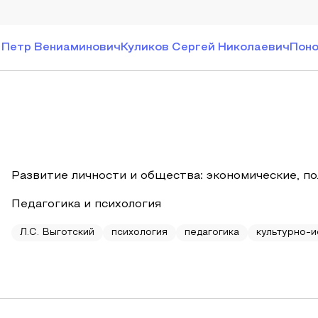
 Петр Вениаминович
Куликов Сергей Николаевич
Поно
Развитие личности и общества: экономические, п
Педагогика и психология
Л.С. Выготский
психология
педагогика
культурно-и