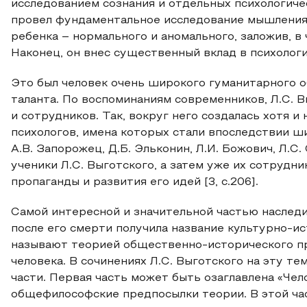
исследованием сознания и отдельных психологичес
провел фундаментальное исследование мышления 
ребенка – нормального и аномального, заложив, в
Наконец, он внес существенный вклад в психологию
Это был человек очень широкого гуманитарного 
таланта. По воспоминаниям современников, Л.С. В
и сотрудников. Так, вокруг него создалась хотя и
психологов, имена которых стали впоследствии шир
А.В. Запорожец, Д.Б. Эльконин, Л.И. Божович, Л.С
ученики Л.С. Выготского, а затем уже их сотрудни
пропаганды и развития его идей [3, c.206].
Самой интересной и значительной частью наследия
после его смерти получила название культурно-ис
называют теорией общественно-исторического п
человека. В сочинениях Л.С. Выготского на эту т
части. Первая часть может быть озаглавлена «Чел
общефилософские предпосылки теории. В этой ча