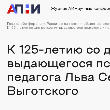
Журнал АИ
Научные конфер
Главная
Конференции
Развитие личности и общества: эко
К 125-летию со дня рождения выдающегося психолога и пед
К 125-летию со 
выдающегося пс
педагога Льва 
Выготского