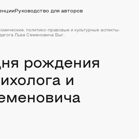
енции
Руководство для авторов
номические, политико-правовые и культурные аспекты
агога Льва Семеновича Выг...
дня рождения
ихолога и
Семеновича