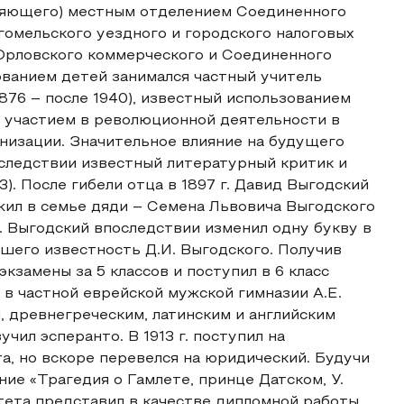
ляющего) местным отделением Соединенного
 гомельского уездного и городского налоговых
 Орловского коммерческого и Соединенного
ованием детей занимался частный учитель
76 – после 1940), известный использованием
и участием в революционной деятельности в
низации. Значительное влияние на будущего
оследствии известный литературный критик и
). После гибели отца в 1897 г. Давид Выгодский
жил в семье дяди – Семена Львовича Выгодского
. Выгодский впоследствии изменил одну букву в
шего известность Д.И. Выгодского. Получив
экзамены за 5 классов и поступил в 6 класс
л в частной еврейской мужской гимназии А.Е.
 древнегреческим, латинским и английским
чил эсперанто. В 1913 г. поступил на
, но вскоре перевелся на юридический. Будучи
ие «Трагедия о Гамлете, принце Датском, У.
итета представил в качестве дипломной работы