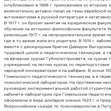
(опубликовано в 1968 г. приложением ко второму и
включительно активно писал на темы еврейской и
антисемитизма в русской литературе и негативно
В 1917 г. он бросил занятия на юридическом факу
обучение на историко-философском факультете У
революции 1917 г. на непродолжительное время пе
где в то время жили его родители. В 1919 г. забол
вместе с двоюродным братом Давидом Выгодским 
трудовой школе и педагогическом техникуме, а т
на вечерних курсах Губполитпросвета, на курсах
учреждений, на летних курсах по переподготовке 
народной консерватории и на рабфаке. В конце 19
Гомельского педагогического техникума, а в перв
психологической лаборатории. На протяжении нес
руководил экспериментальной работой студентов
кабинете-лаборатории при Гомельском педагогиче
оформлены в виде докладов осенью 1923 г. и пред
Всероссийском съезде по психоневрологии в Петрог