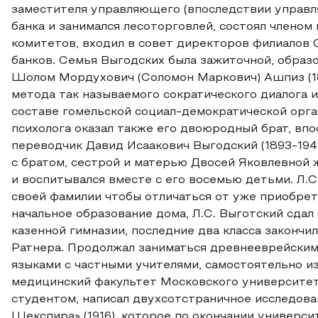
заместителя управляющего (впоследствии управ
банка и занимался лесоторговлей, состоял членом
комитетов, входил в совет директоров филиалов
банков. Семья Выгодских была зажиточной, образ
Шолом Мордухович (Соломон Маркович) Ашпиз (18
метода так называемого сократического диалога 
составе гомельской социал-демократической орга
психолога оказал также его двоюродный брат, вп
переводчик Давид Исаакович Выгодский (1893-1943
с братом, сестрой и матерью Двосей Яковлевной 
и воспитывался вместе с его восемью детьми. Л.С
своей фамилии чтобы отличаться от уже приобрет
начальное образование дома, Л.С. Выготский сдал 
казенной гимназии, последние два класса закончи
Ратнера. Продолжал заниматься древнееврейским,
языками с частными учителями, самостоятельно изу
медицинский факультет Московского университета
студентом, написал двухсотстраничное исследован
Шекспира» (1916), которое по окончании универс