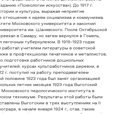
зданию «Психологии искусства»). До 1917 г.
стории и культуры, выражая неприятие
е отношение к идеям социализма и коммунизма.
льтете Московского университета и закончил
ниверситета им. Шанявского. После Октябрьской
реехал в Самару, но затем вернулся в Гомель,
ел легочным туберкулезом. В 1919-1923 годах
работал учителем литературы в советской
акже в профтехшколах печатников и металлистов,
 по подготовке работников дошкольных
учителей, курсах культработников деревни, в
22 г. поступил на работу преподавателем
ой половине 1923 года был занят организацией
кольких летних месяцев 1923 года Выготский
 Московского педологического института в
ском техникуме. Результаты этой работы были
ставлены Выготским в трех выступлениях на II
раде, в начале января 1924 г., став, таким