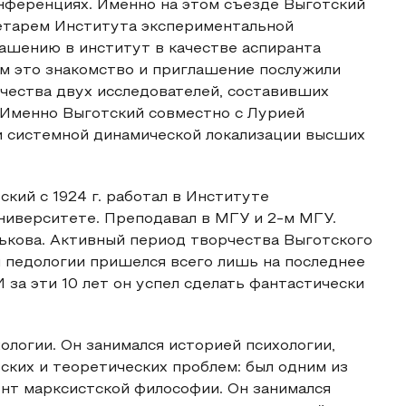
нференциях. Именно на этом съезде Выготский
ретарем Института экспериментальной
лашению в институт в качестве аспиранта
ем это знакомство и приглашение послужили
ичества двух исследователей, составивших
 Именно Выготский совместно с Лурией
и системной динамической локализации высших
кий с 1924 г. работал в Институте
ниверситете. Преподавал в МГУ и 2-м МГУ.
рькова. Активный период творчества Выготского
и педологии пришелся всего лишь на последнее
И за эти 10 лет он успел сделать фантастически
хологии. Он занимался историей психологии,
ских и теоретических проблем: был одним из
ент марксистской философии. Он занимался