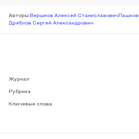
Автор
ы
:
Вершков Алексей Станиславович
Пашков
Дряблов Сергей Александрович
Журнал
Рубрика
Ключевые слова