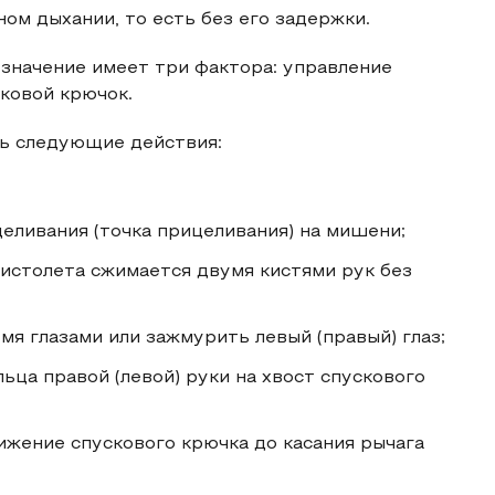
ом дыхании, то есть без его задержки.
начение имеет три фактора: управление
ковой крючок.
ь следующие действия:
еливания (точка прицеливания) на мишени;
истолета сжимается двумя кистями рук без
я глазами или зажмурить левый (правый) глаз;
ьца правой (левой) руки на хвост спускового
ижение спускового крючка до касания рычага