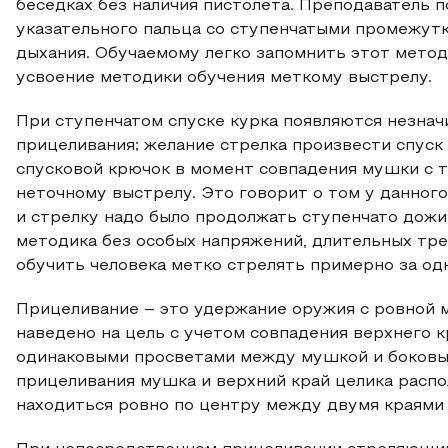
беседках без наличия пистолета. Преподаватель 
указательного пальца со ступенчатыми промежутк
дыхания. Обучаемому легко запомнить этот метод
усвоение методики обучения меткому выстрелу.
При ступенчатом спуске курка появляются незнач
прицеливания; желание стрелка произвести спуск
спусковой крючок в момент совпадения мушки с 
неточному выстрелу. Это говорит о том у данног
и стрелку надо было продолжать ступенчато дожи
методика без особых напряжений, длительных тре
обучить человека метко стрелять примерно за од
Прицеливание – это удержание оружия с ровной 
наведено на цель с учетом совпадения верхнего к
одинаковыми просветами между мушкой и боковыми
прицеливания мушка и верхний край целика распо
находиться ровно по центру между двумя краями 