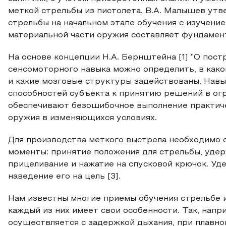
меткой стрельбы из пистолета. В.А. Малышев ут
стрельбы на начальном этапе обучения с изучени
материальной части оружия составляет фундамент
На основе концепции Н.А. Бернштейна [1] "О пос
сенсомоторного навыка можно определить, в како
и какие мозговые структуры задействованы. Нав
способностей субъекта к принятию решений в ог
обеспечивают безошибочное выполнение практиче
оружия в изменяющихся условиях.
Для производства меткого выстрела необходимо 
моменты: принятие положения для стрельбы, удер
прицеливание и нажатие на спусковой крючок. Уде
наведение его на цель [3].
Нам известны многие приемы обучения стрельбе и
каждый из них имеет свои особенности. Так, напр
осуществляется с задержкой дыхания, при плавном