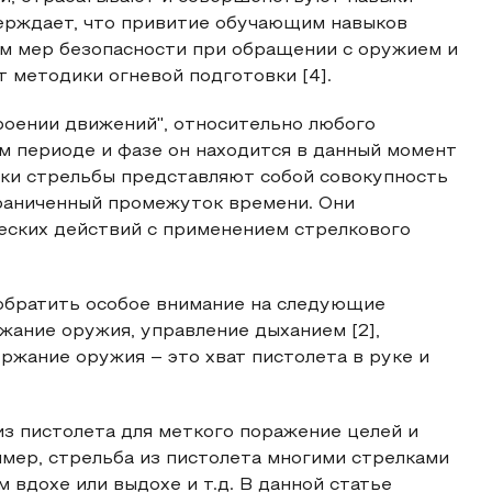
верждает, что привитие обучающим навыков
ем мер безопасности при обращении с оружием и
 методики огневой подготовки [4].
троении движений", относительно любого
м периоде и фазе он находится в данный момент
ыки стрельбы представляют собой совокупность
раниченный промежуток времени. Они
ских действий с применением стрелкового
обратить особое внимание на следующие
жание оружия, управление дыханием [2],
ржание оружия – это хват пистолета в руке и
з пистолета для меткого поражение целей и
имер, стрельба из пистолета многими стрелками
 вдохе или выдохе и т.д. В данной статье