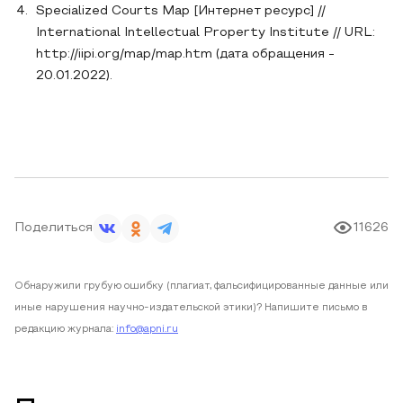
Specialized Courts Map [Интернет ресурс] //
International Intellectual Property Institute // URL:
http://iipi.org/map/map.htm (дата обращения -
20.01.2022).
Поделиться
11626
Обнаружили грубую ошибку (плагиат, фальсифицированные данные или
иные нарушения научно-издательской этики)? Напишите письмо в
редакцию журнала:
info@apni.ru