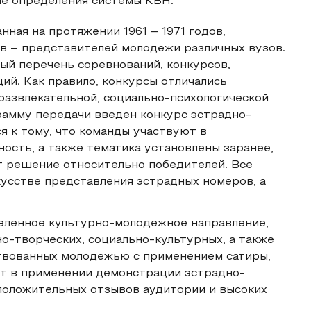
е определения системы КВН:
ная на протяжении 1961 – 1971 годов,
в – представителей молодежи различных вузов.
ый перечень соревнований, конкурсов,
ий. Как правило, конкурсы отличались
развлекательной, социально-психологической
грамму передачи введен конкурс эстрадно-
я к тому, что команды участвуют в
ость, а также тематика установлены заранее,
 решение относительно победителей. Все
усстве представления эстрадных номеров, а
еленное культурно-молодежное направление,
-творческих, социально-культурных, а также
твованных молодежью с применением сатиры,
ит в применении демонстрации эстрадно-
оложительных отзывов аудитории и высоких