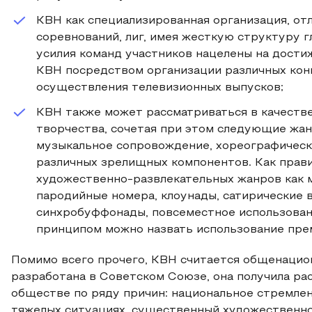
КВН как специализированная организация, о
соревнований, лиг, имея жесткую структуру 
усилия команд участников нацелены на дости
КВН посредством организации различных конк
осуществления телевизионных выпусков;
КВН также может рассматриваться в качеств
творчества, сочетая при этом следующие жан
музыкальное сопровождение, хореографическ
различных зрелищных компонентов. Как прави
художественно-развлекательных жанров как м
пародийные номера, клоунады, сатирические в
синхробуффонады, повсеместное использовани
принципом можно назвать использование пре
Помимо всего прочего, КВН считается общенацион
разработана в Советском Союзе, она получила р
обществе по ряду причин: национальное стремле
тяжелых ситуациях, существенный художественно