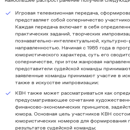
наибольшее распространение получили следующи
Игровая телевизионная передача, сформирован
представляет собой соперничество участнико
Каждая передача включает в себя определенн
практических заданий, творческих импровизац
познавательно-интеллектуальной, культурно-
направленностью. Начиная с 1985 года в про
юмористического характера, суть его сводитс
соперничестве, при этом жанровая направленн
представители судейской команды принимают
заявленные команды принимают участие в иск
также в искусстве импровизации;
КВН также может рассматриваться как опред
предусматривающее сочетание художественно
финансово-экономических принципов, задейс
юмора. Основная цель участников КВН состо
юмористических номеров для формирования п
результатов судейской команды;