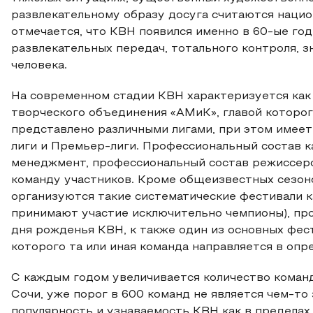
развлекательному образу досуга считаются нацио
отмечается, что КВН появился именно в 60-ые год
развлекательных передач, тотального контроля, з
человека.
На современном стадии КВН характеризуется как
творческого объединения «АМиК», главой которо
представлено различными лигами, при этом имее
лиги и Премьер-лиги. Профессиональный состав к
менеджмент, профессиональный состав режиссеро
команду участников. Кроме общеизвестных сезоно
организуются такие систематические фестивали к
принимают участие исключительно чемпионы), пр
дня рожденья КВН, к также один из основных фес
которого та или иная команда направляется в опр
С каждым годом увеличивается количество команд
Сочи, уже порог в 600 команд не является чем-то
популярность и узнаваемость КВН как в пределах