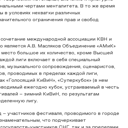
нальными чертами менталитета. В то же время
ы в условиях нехватки различных
начительного ограничения прав и свобод
 сочетание международной ассоциации КВН и
го является А.В. Масляков Объединение «АМиК»
т место большое их количество, кроме Высшей
аждой лиги включает в себя специальный
в, музыкального сопровождения, сценаристов,
в, проводимых в пределах каждой лиги,
ак «Голосящий КиВиН», «Суперкубок» (в нем
оводимый ежегодно кубок, устраиваемый в честь
тивалей – зимний КиВиН, по результатам
еделенную лигу.
 – участников фестиваля, проводимого в городе
 знаменательным, что подчеркивает
 государств-участников СНГ, так и за пределами