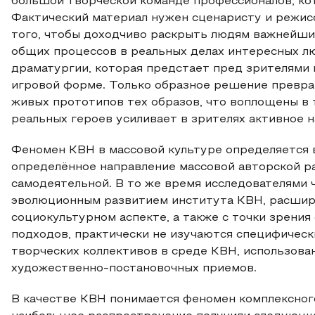
большой творческой команде профессионалов, ко
Фактический материал нужен сценаристу и режисс
того, чтобы доходчиво раскрыть людям важнейш
общих процессов в реальных делах интересных л
драматургии, которая предстает пред зрителями
игровой форме. Только образное решение превра
живых прототипов тех образов, что воплощены в 
реальных героев усиливает в зрителях активное н
Феномен КВН в массовой культуре определяется в
определённое направление массовой авторской ра
самодеятельной. В то же время исследователями 
эволюционным развитием института КВН, расшире
социокультурном аспекте, а также с точки зрени
подходов, практически не изучаются специфичес
творческих коллективов в среде КВН, использова
художественно-постановочных приемов.
В качестве КВН понимается феномен комплексного