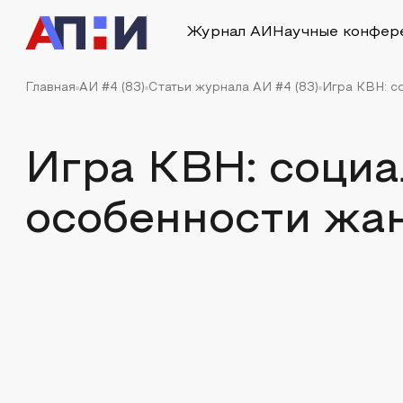
Журнал АИ
Научные конфер
Главная
АИ #4 (83)
Статьи журнала АИ #4 (83)
Игра КВН: с
Игра КВН: соци
особенности жа