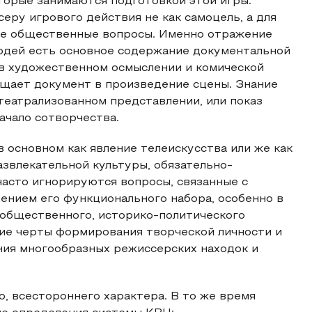
торые занимаются подготовкой этой игры.
еру игрового действия не как самоцель, а для
ие общественные вопросы. Именно отражение
юдей есть основное содержание документальной
 в художественном осмыслении и комической
щает документ в произведение сцены. Знание
театрализованном представлении, или показ
ачало сотворчества.
 основном как явление телеискусства или же как
звлекательной культуры, обязательно-
часто игнорируются вопросы, связанные с
нием его функционального набора, особенно в
я общественного, историко-политического
кие черты формирования творческой личности и
ния многообразных режиссерских находок и
, всестороннего характера. В то же время