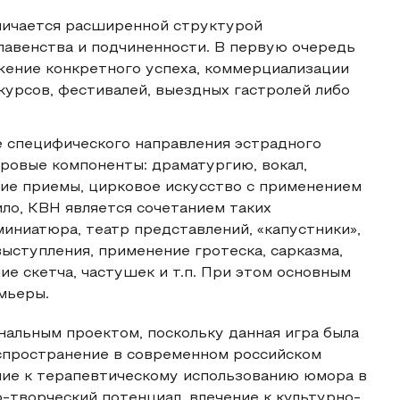
тличается расширенной структурой
главенства и подчиненности. В первую очередь
жение конкретного успеха, коммерциализации
урсов, фестивалей, выездных гастролей либо
е специфического направления эстрадного
ровые компоненты: драматургию, вокал,
ие приемы, цирковое искусство с применением
ло, КВН является сочетанием таких
иниатюра, театр представлений, «капустники»,
ыступления, применение гротеска, сарказма,
е скетча, частушек и т.п. При этом основным
мьеры.
альным проектом, поскольку данная игра была
аспространение в современном российском
ние к терапевтическому использованию юмора в
-творческий потенциал, влечение к культурно-