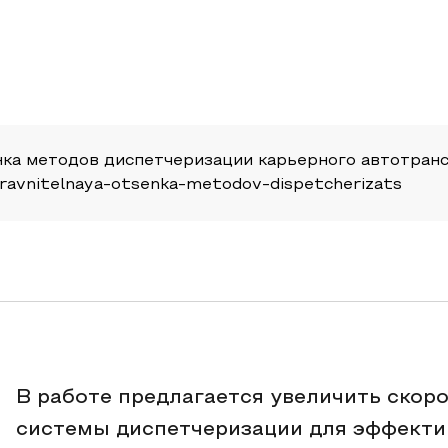
енка методов диспетчеризации карьерного автотранс
11-sravnitelnaya-otsenka-metodov-dispetcherizats
В работе предлагается увеличить скор
системы диспетчеризации для эффекти