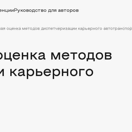
енции
Руководство для авторов
ая оценка методов диспетчеризации карьерного автотранспо
оценка методов
и карьерного