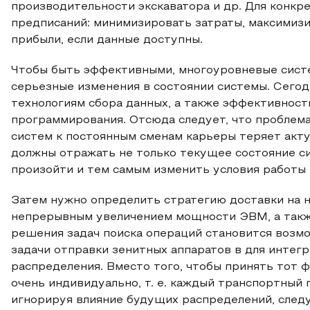
производительности экскаватора и др. Для конкр
предписаний: минимизировать затраты, максимиз
прибыли, если данные доступны.
Чтобы быть эффективными, многоуровневые сист
серьезные изменения в состоянии системы. Сего
технологиям сбора данных, а также эффективност
программирования. Отсюда следует, что проблем
систем к постоянным сменам карьеры теряет акту
должны отражать не только текущее состояние си
произойти и тем самым изменить условия работы
Затем нужно определить стратегию доставки на н
непрерывным увеличением мощности ЭВМ, а так
решения задач поиска операций становится воз
задачи отправки зенитных аппаратов в для интег
распределения. Вместо того, чтобы принять тот ф
очень индивидуально, т. е. каждый транспортный 
игнорируя влияние будущих распределений, следу