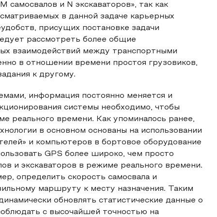
M самосвалов и N экскаваторов», так как
сматриваемых в данной задаче карьерных
еудобств, присущих постановке задачи
ледует рассмотреть более общие
ных взаимодействий между транспортными
енно в отношении времени простоя грузовиков,
адания к другому.
емами, информация постоянно меняется и
нкционирования системы необходимо, чтобы
ме реального времени. Как упоминалось ранее,
хнологии в основном основаны на использовании
телей» и компьютеров в бортовое оборудование
пользовать GPS более широко, чем просто
ов и экскаваторов в режиме реального времени.
ер, определить скорость самосвала и
вильному маршруту к месту назначения. Таким
динамически обновлять статистические данные о
соблюдать с высочайшей точностью на