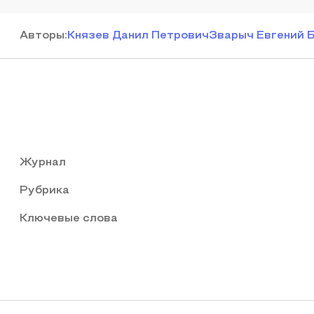
Автор
ы
:
Князев Данил Петрович
Зварыч Евгений 
Журнал
Рубрика
Ключевые слова