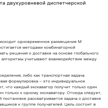
та двухуровневой диспетчерской
роисходит одновременное размещение М
достигается методами комбинаторной
мать решения о доставке на основе глобального
е алгоритмы учитывают взаимодействие между
ределения, либо как транспортная задача
ервая формулировка – это индивидуальное
т, что каждый экскаватор получит только один
н только к одному экскаватору. Отсюда следует,
й постановке рассматривается задача о доставке
авщиков к группе получателей. Цель состоит в