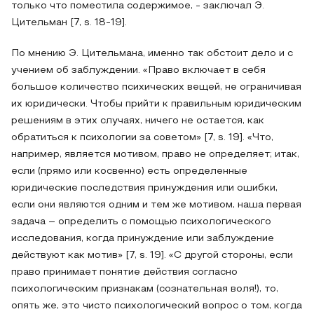
только что поместила содержимое, - заключал Э.
Цительман [7, s. 18-19].
По мнению Э. Цительмана, именно так обстоит дело и с
учением об заблуждении. «Право включает в себя
большое количество психических вещей, не ограничивая
их юридически. Чтобы прийти к правильным юридическим
решениям в этих случаях, ничего не остается, как
обратиться к психологии за советом» [7, s. 19]. «Что,
например, является мотивом, право не определяет; итак,
если (прямо или косвенно) есть определенные
юридические последствия принуждения или ошибки,
если они являются одним и тем же мотивом, наша первая
задача – определить с помощью психологического
исследования, когда принуждение или заблуждение
действуют как мотив» [7, s. 19]. «С другой стороны, если
право принимает понятие действия согласно
психологическим признакам (сознательная воля!), то,
опять же, это чисто психологический вопрос о том, когда