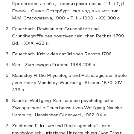
Пролегомены к общ. теории гражд. права. Т. 1- / Д.Д.
Гримм. - Санкт-Петербург : скл. изд. в кн. маг. тип.
М.М. Стасюлевича, 1900. - Т. 1. - 1900. - XX, 300 с.
Feuerbach. Revision der Grundsätze und
Grundbegriffe des positiven reinlichen Rechts. 1799.
Bd. 1. XXX, 422 s.
Feuerbach. Kritik des natürlcihen Rechts 1796.
Kant. Zum ewigen Frieden, 1983. 205 s.
Maudsley H. Die Physiologie und Pathologie der Seele
/ von Henry Mandsley. Würzburg : Stuber, 1870. XIV,
476 s.
Naucke, Wolfgang. Kant und die psychologische
Zwangstheorie Feuerbachs / von Wolfgang Naucke.
Hamburg : Hansischer Gildenverl., 1962. 94 s.
Zitelmann E. Irrtum und Rechtsgeschäft: eine
psychologisch-juristische Untersuchung / von Ernst