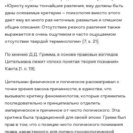
«Юристу нужны тончайшие различия, ему должны быть
даны осязаемые критерии – психология вместо этого
дает ему во много раз неточные, размытые и слишком
общие описания. Отсутствие резкого различия также
выражается в очень ощутимом и часто ощущаемом
отсутствии твердой терминологии» [7, s. 21].
По мнению Д.Д. Гримма, в основе правовых взглядов
Цительмана лежит «плохо понятая теория познания»
Канта [1, с. 19].
Цительман физическое и логическое рассматривал с
точки зрения закона причинности, в единстве, что
вызывало критику феноменологов, которые стремились
последовательно и принципиально отделить
эмпирическое и причинное от чисто логического. Эта
критика была традиционной для своей эпохи. Гримм был
прав в том, что с позиции чисто логического понимания
права, характерного для логико-гносеологической