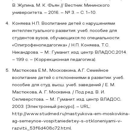
В. Жулина, М. К. Фьян // Вестник Мининского
университета. – 2016. – № 3. – С. 1–10.
Коняева Н.П. Воспитание детей с нарушениями
интеллектуального развития: учеб. пособие для
студентов вузов, обучающихся по специальности
«Олигрофенопедагогика» / Н.П. Коняева, Т.С.
Никандрова. – М.: Гуманит. изд. центр ВЛАДОС,2014.
– 199 с. – (Коррекционная педагогика).
Мастюкова Е.М., Московкина, А.Г. Семейное
воспитание детей с отклонениями в развитии: учеб.
пособие для студ. высш. учеб. заведений / Е. М.
Мастюкова, А. Г. Москвина. / Под ред. В. И.
Селиверстова. – М.: Гуманит. изд. центр ВЛАДОС,
2003. [Электронный ресурс]. – URL:
http://www.studmed.ru/mastyukova-em-moskovkina-
ag-semeynoe-vospitaniedetey-s-otkloneniyami-v-
razvitii_53f6d408c72.html.