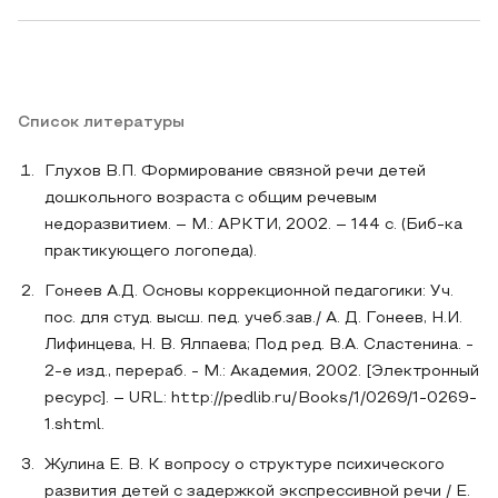
Список литературы
Глухов В.П. Формирование связной речи детей
дошкольного возраста с общим речевым
недоразвитием. – М.: АРКТИ, 2002. – 144 с. (Биб-ка
практикующего логопеда).
Гонеев А.Д. Основы коррекционной педагогики: Уч.
пос. для студ. высш. пед. учеб.зав./ А. Д. Гонеев, Н.И.
Лифинцева, Н. В. Ялпаева; Под ред. В.А. Сластенина. -
2-е изд., перераб. - М.: Академия, 2002. [Электронный
ресурс]. – URL: http://pedlib.ru/Books/1/0269/1-0269-
1.shtml.
Жулина Е. В. К вопросу о структуре психического
развития детей с задержкой экспрессивной речи / Е.