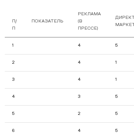
РЕКЛАМА
ДИРЕК
П/
ПОКАЗАТЕЛЬ
(В
МАРКЕ
П
ПРЕССЕ)
1
4
5
2
4
1
3
4
1
4
3
5
5
2
5
6
4
5