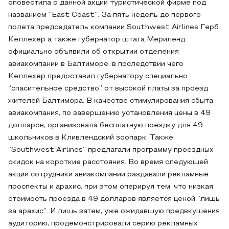
оповестила о данной акции туристической фирме под
названием “East Coast”. За пять недель до первого
полета председатель компании Southwest Airlines Герб
Келлехер а также губернатор штата Мериленд
официально объявили об открытии отделения
авиакомпании в Балтиморе, в последствии чего
Келлехер предоставил губернатору специально
“спасительное средство” от высокой платы за проезд
жителей Балтимора. В качестве стимулирования сбыта,
авиакомпания, по завершению установления цены в 49
долларов, организовала бесплатную поездку для 49
школьников в Кливлендский зоопарк. Также
“Southwest Airlines” предлагали программу проездных
скидок на короткие расстояния. Во время следующей
акции сотрудники авиакомпании раздавали рекламные
проспекты и арахис, при этом оперируя тем, что низкая
стоимость проезда в 49 долларов является ценой “лишь
за арахис”. И лишь затем, уже ожидавшую предвкушения
аудиторию, продемонстрировали серию рекламных