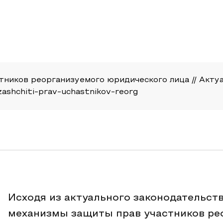
тников реорганизуемого юридического лица // Актуал
-zashchiti-prav-uchastnikov-reorg
Исходя из актуального законодательств
механизмы защиты прав участников ре