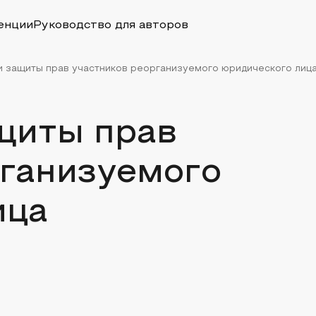
енции
Руководство для авторов
 защиты прав участников реорганизуемого юридического лиц
щиты прав
рганизуемого
ица