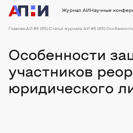
Журнал АИ
Научные конфер
Главная
АИ #6 (85)
Статьи журнала АИ #6 (85)
Особенности
Особенности за
участников рео
юридического л