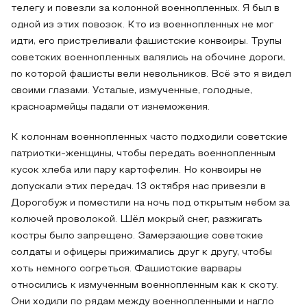
телегу и повезли за колонной военнопленных. Я был в
одной из этих повозок. Кто из военнопленных не мог
идти, его пристреливали фашистские конвоиры. Трупы
советских военнопленных валялись на обочине дороги,
по которой фашисты вели невольников. Всё это я видел
своими глазами. Усталые, измученные, голодные,
красноармейцы падали от изнеможения.
К колоннам военнопленных часто подходили советские
патриотки-женщины, чтобы передать военнопленным
кусок хлеба или пару картофелин. Но конвоиры не
допускали этих передач. 13 октября нас привезли в
Дорогобуж и поместили на ночь под открытым небом за
колючей проволокой. Шёл мокрый снег, разжигать
костры было запрещено. Замерзающие советские
солдаты и офицеры прижимались друг к другу, чтобы
хоть немного согреться. Фашистские варвары
относились к измученным военнопленным как к скоту.
Они ходили по рядам между военнопленными и нагло