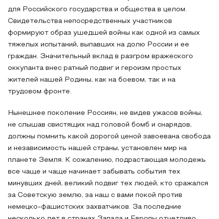
для Российского государства и общества в целом.
Свидетельства непосредственных участников
формируют образ ушедшей войны как одной из самых
тяжелых испытаний, выпавших на долю России и ее
граждан. Значительный вклад в разгром вражеского
оккупанта внес ратный подвиг и героизм простых
жителей нашей Родины, как на боевом, так и на
трудовом фронте.
Нынешнее поколение Россиян, не видев ужасов войны,
не слышав свистящих над головой бомб и снарядов,
должны помнить какой дорогой ценой завоевана свобода
и независимость нашей страны, установлен мир на
планете Земля. К сожалению, подрастающая молодежь
все чаще и чаще начинает забывать события тех
минувших дней, великий подвиг тех людей, кто сражался
за Советскую землю, за наш с вами покой против
немецко-фашистских захватчиков. За последние
несколько лет в странах Запада и Европы отчетливо