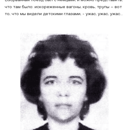
Взорванный поезд был с немцами, и можно представить,
что там было: искореженные вагоны, кровь, трупы – вот
то, что мы видели детскими глазами, - ужас, ужас, ужас…