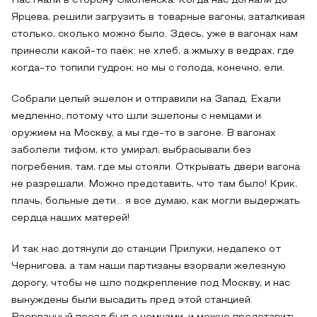
Нас гнали в сторону Смоленска. Когда нас догнали до
Ярцева, решили загрузить в товарные вагоны, заталкивая
столько, сколько можно было. Здесь, уже в вагонах нам
принесли какой-то паёк: не хлеб, а жмыху в ведрах, где
когда-то топили гудрон; но мы с голода, конечно, ели.
Собрали целый эшелон и отправили на Запад. Ехали
медленно, потому что шли эшелоны с немцами и
оружием на Москву, а мы где-то в загоне. В вагонах
заболели тифом, кто умирал, выбрасывали без
погребения, там, где мы стояли. Открывать двери вагона
не разрешали. Можно представить, что там было! Крик,
плачь, больные дети… я все думаю, как могли выдержать
сердца наших матерей!
И так нас дотянули до станции Прилуки, недалеко от
Чернигова, а там наши партизаны взорвали железную
дорогу, чтобы не шло подкрепление под Москву, и нас
вынуждены были высадить пред этой станцией.