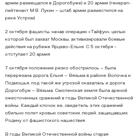
армии размещался в Дорогобуже) и 20 армии (генерал-
лейтенант М.В. Лукин – штаб армии разместился на
реке Устром).
2 октября фашисты, начав операцию «Тайфун», целью
которой был захват Москвы, активизировали боевые
действия на рубеже Ярцево-Ельня. С 5 октября -
отступает 20 армия.
7 октября положение резко обострилось – была
перерезана дорога Ельня – Вязьма в районе Волочка и
Подмошья, под такой же угрозой оказалась и дорога
Дорогобуж – Вязьма. Смоленская земля была ареной
ожесточенных сражений в годы Великой Отечественной
войны. Каждый клочок ее, свидетель этих сражений
обильно полит кровью советских людей, защищавших
Родину от фашистского нашествия.
В годы Великой Отечественной войны старая