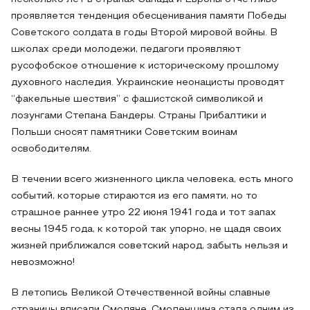
проявляется тенденция обесценивания памяти Победы
Советского солдата в годы Второй мировой войны. В
школах среди молодежи, педагоги проявляют
русофобское отношение к историческому прошлому
духовного наследия. Украинские неонацисты проводят
“факельные шествия” с фашистской символикой и
лозунгами Степана Бандеры. Страны Прибалтики и
Польши сносят памятники Советским воинам
освободителям.
В течении всего жизненного цикла человека, есть много
событий, которые стираются из его памяти, но то
страшное раннее утро 22 июня 1941 года и тот запах
весны 1945 года, к которой так упорно, не щадя своих
жизней приближался советский народ, забыть нельзя и
невозможно!
В летопись Великой Отечественной войны славные
страницы вписали Смоляне. Смоленщина стала одним из