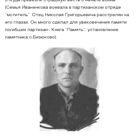
откуда привезли страшную весть о начале войны”.
(Семья Иваненкова воевала в партизанском отряде
“мститель”. Отец Николая Григорьевича расстрелян на
его глазах. Он много сделал для увековечения памяти
погибших партизан- Книга “Память”, установление
памятника с.Бизюково).