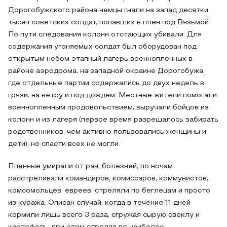
Дорогобужского района немцы гнали на запад десятки
тысяч советских солдат, попавших в плен под Вязьмой.
По пути следования колонн отстающих убивали. Для
содержания угоняемых солдат был оборудован под
открытым небом этапный лагерь военнопленных в
районе аэродрома, на западной окраине Дорогобужа,
где отдельные партии содержались до двух недель в
грязи, на ветру и под дождем. Местные жители помогали
военнопленным продовольствием, выручали бойцов из
колонн и из лагеря (первое время разрешалось забирать
родственников, чем активно пользовались женщины и
дети), но спасти всех не могли.
Пленные умирали от ран, болезней; по ночам
расстреливали командиров, комиссаров, коммунистов,
комсомольцев, евреев; стреляли по беглецам и просто
из куража. Описан случай, когда в течение 11 дней
кормили лишь всего 3 раза, сгружая сырую свеклу и