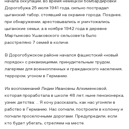
начала оккупации, во время немецкой бомбардировки
Дорогобужа 25 июля 1941 года, сильно пострадал
цыганский табор, стоявший на окраине города. Позднее,
при обнаружении, арестовывались и уничтожались
цыганские семьи, а в ноябре 1942 года в деревне
Мартынково Ушаковского сельсовета было
расстреляно 7 семей в количе.
В Дорогобужском районе начался фашистский «новый
порядок» с реквизициями, принудительным трудом,
лагерями для военнопленных и гражданского населения,
террором, угоном в Германию.
Из воспоминаний Лидии Ивановны Алхименковой,
которая проработала в школе 48 лет, ныне пенсионерка,
узник детства: … Я хочу рассказать, как нас угоняли в
рабство в Германию. Нас согнали, построили в колонну и
погнали проселочными дорогами. Предупредили, если
кто будет убегать, стреляем на месте.