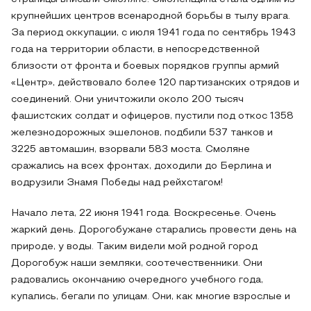
крупнейших центров всенародной борьбы в тылу врага.
За период оккупации, с июля 1941 года по сентябрь 1943
года на территории области, в непосредственной
близости от фронта и боевых порядков группы армий
«Центр», действовало более 120 партизанских отрядов и
соединений. Они уничтожили около 200 тысяч
фашистских солдат и офицеров, пустили под откос 1358
железнодорожных эшелонов, подбили 537 танков и
3225 автомашин, взорвали 583 моста. Смоляне
сражались на всех фронтах, доходили до Берлина и
водрузили Знамя Победы над рейхстагом!
Начало лета, 22 июня 1941 года. Воскресенье. Очень
жаркий день. Дорогобужане старались провести день на
природе, у воды. Таким видели мой родной город
Дорогобуж наши земляки, соотечественники. Они
радовались окончанию очередного учебного года,
купались, бегали по улицам. Они, как многие взрослые и