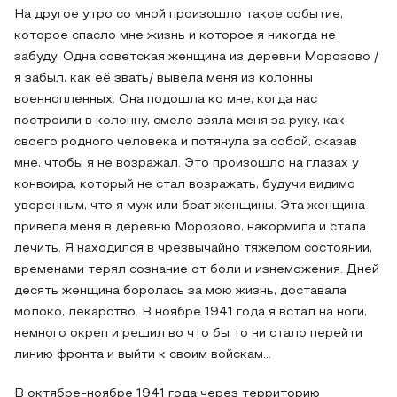
На другое утро со мной произошло такое событие,
которое спасло мне жизнь и которое я никогда не
забуду. Одна советская женщина из деревни Морозово /
я забыл, как её звать/ вывела меня из колонны
военнопленных. Она подошла ко мне, когда нас
построили в колонну, смело взяла меня за руку, как
своего родного человека и потянула за собой, сказав
мне, чтобы я не возражал. Это произошло на глазах у
конвоира, который не стал возражать, будучи видимо
уверенным, что я муж или брат женщины. Эта женщина
привела меня в деревню Морозово, накормила и стала
лечить. Я находился в чрезвычайно тяжелом состоянии,
временами терял сознание от боли и изнеможения. Дней
десять женщина боролась за мою жизнь, доставала
молоко, лекарство. В ноябре 1941 года я встал на ноги,
немного окреп и решил во что бы то ни стало перейти
линию фронта и выйти к своим войскам…
В октябре-ноябре 1941 года через территорию