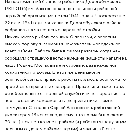
Из воспоминаний бывшего работника Дорогобужского
РКВКП (б) им. Анютенкова о деятельности районной
партийной организации летом 1941 года: «В воскресенье,
22 июня 1941 года колхозники Дорогобужского района
собрались на завершение народной стройки –
Никулинского рыбопитомника. С песнями, с веселым
смехом под звуки гармошки съезжалась молодежь со
всего района. Работа была в самом разгаре, когда нам
сообщили страшную весть: немецкие фашисты напали на
нашу Родину. Молчаливые и суровые, разъезжались
колхозники по домам. В этот же день многие
военнообязанные прямо с работы явились в военкомат с
просьбой отправить их на фронт. Приходили даже люди,
освобожденные от военной службы или не доросшие до
нее – старики, комсомольцы-допризывники. Помню,
коммунист Степанов Сергей Алексеевич, работавший
директором 16 конезавода, (ему в то время было около
70 лет), пришел ко мне в райком (я работал заведующим
военным отделом райкома партии) и заявил: «Я еще