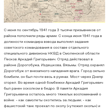
С июня по сентябрь 1941 года 3 тысячи призывников от
района пополнили ряды армии. С конца июня 1941 года в
должности командира взвода выполнял задания
советского командования в составе отдельного
специального дивизиона НКВД в Смоленской области
Песков Аркадий Григорьевич. Отряд действовал в
районе Дорогобужа, Издешкова, Вязьмы. Отряд охранял
Дорогобуж от внезапного нападения врага. Город сильно
бомбили, он был почти весь в руинах. Мост через Днепр
сгорел. Во время одной бомбежки Аркадий Григорьевич
был ранен осколком в бедро. В памяти Аркадия
Григорьевича осталось много тяжелых воспоминаний о
войне: - как самолеты охотились за людьми; - как
фашистский танк проехал по окопу («утюжил окопы») и