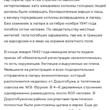
картофель, при этом стреляя по наиболее
нетерпеливым; зато ежедневно колонны голодных людей
должны были совершать бессмысленные марши и лишь
к вечеру поредевшие колонны возвращались в лагерь.
Без сомнения, в лагере в октябре-ноябре 1941 года
погибли сотни человек. По свидетельству местных
жителей, тела погибших зарывались там же, в траншее
на аэродроме и в ямах на окраине взлетного поля.
В конце января 1942 года немецкие власти издали
приказ об обязательной регистрации «военнопленных»,
то есть окруженцев, беглецов и вырученных из плена.
Явившихся на регистрацию и всех подозрительных
отправляли в лагерь военнопленных, который
расположился недалеко от Дорогобужа, в телятниках
совхоза им. М.В. Фрунзе. В 4–6 деревянных строениях
одновременно размещалось около 800 человек. В
Дорогобужском районе оккупантами практически
полностью были уничтожены цыгане и евреи. Еще до