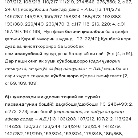
107/212‚ 108/213‚ 110/217 111/219‚ 274/546‚ 276/550; 2, с.67,
24, 61]; ясовулбошӣ
(меҳтар‚ раис – А.Б.)
[13, 141/279‚
145/287‚ 145/287‚ 150/297‚ 158/314‚ 188/373‚ 193/383‚
193/383‚ 226/449‚ 236/470; 3, с.117, 118, 216, 220; 4, с.91,
167, 167, 167, 169]: Чун фиаи
боғияи қизилбош
ба атрофи
қалъаи Қаршӣ муқорин шуданд… [13, 22/40]; Қушбегӣ кори
дузд ва ҷинояткоронро ба Бобобек
ном
ясавулбошӣ
супурда ва ба ҳар чӣ ки вай гӯяд [4, с.91],
Дар пеши оғил як хуми
кӯкбошдорр
о (
сари ҷувории
нимпухта, ки ҳанӯз сафед нашудааст – А.Б.)
дида, ба он
сари худро тиққонда
кӯкбошҳоро
хӯрдан гирифтааст [2,
с.189, 189, 189].
б) шумораҳои миқдории тоҷикӣ ва туркӣ+
пасвандгунаи бош(ӣ):
даҳабошӣ/даҳбошӣ [13, 248/493; 2,
с.273, 273]; мингбошӣ
(сарлашкаре‚ ки зиёда аз ҳазор
афсар дорад – А.Б.)
[13, 103/203‚ 107/212‚ 107/212‚ 113/224‚
114/226‚ 120/237‚ 123/244‚ 124/246‚ 128/254‚ 141/279‚
142/282‚ 151/299‚ 153/304‚ 153/304‚ 175/348‚ 185/368‚