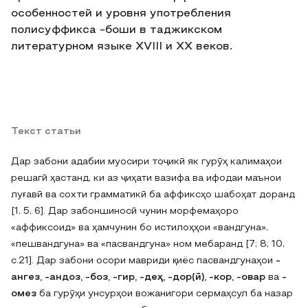
особенностей и уровня употребления
полисуффикса -боши в таджикском
литературном языке XVIII и XX веков.
Текст статьи
Дар забони адабии муосири тоҷикӣ як гурӯҳ калимаҳои
решагӣ ҳастанд‚ ки аз ҷиҳати вазифа ва ифодаи маънои
луғавӣ ва сохти грамматикӣ ба аффиксҳо шабоҳат доранд
[1, 5, 6]. Дар забоншиносӣ чунин морфемаҳоро
«аффиксоид» ва ҳамчунин бо истилоҳҳои «вандгуна»‚
«пешвандгуна» ва «пасвандгуна» ном мебаранд [7; 8; 10‚
c.21]. Дар забони осори мавриди қиёс пасвандгунаҳои
-
ангез, -андоз, -боз, -гир, -деҳ, -дор(ӣ), -кор, -овар
ва
-
омез
ба гурӯҳи унсурҳои вожанигори сермаҳсул ба назар