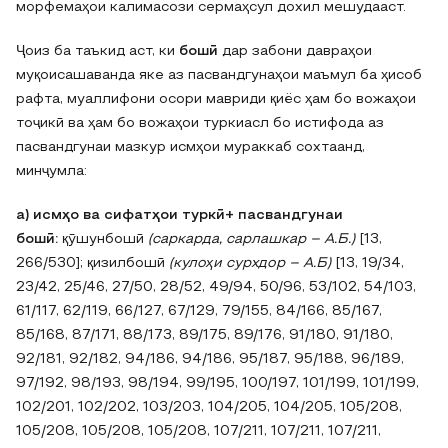
морфемаҳои калимасози сермаҳсул дохил мешудааст.
Ҷоиз ба таъкид аст‚ ки
бошӣ
дар забони давраҳои
муқоисашаванда яке аз пасвандгунаҳои маъмул ба ҳисоб
рафта‚ муаллифони осори мавриди қиёс ҳам бо вожаҳои
тоҷикӣ ва ҳам бо вожаҳои туркиасл бо истифода аз
пасвандгунаи мазкур исмҳои мураккаб сохтаанд,
минҷумла:
а)
исмҳо ва сифатҳои туркӣ+ пасвандгунаи
бошӣ:
қӯшунбошӣ
(саркарда‚ сарлашкар – А.Б.)
[13,
266/530]; қизилбошӣ
(кулоҳи сурхдор – А.Б)
[13, 19/34‚
23/42‚ 25/46‚ 27/50‚ 28/52‚ 49/94‚ 50/96‚ 53/102‚ 54/103‚
61/117‚ 62/119‚ 66/127‚ 67/129‚ 79/155‚ 84/166‚ 85/167‚
85/168‚ 87/171‚ 88/173‚ 89/175‚ 89/176‚ 91/180‚ 91/180‚
92/181‚ 92/182‚ 94/186‚ 94/186‚ 95/187‚ 95/188‚ 96/189‚
97/192‚ 98/193‚ 98/194‚ 99/195‚ 100/197‚ 101/199‚ 101/199‚
102/201‚ 102/202‚ 103/203‚ 104/205‚ 104/205‚ 105/208‚
105/208‚ 105/208‚ 105/208‚ 107/211‚ 107/211‚ 107/211‚