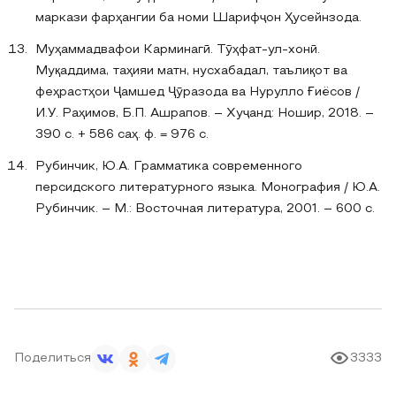
маркази фарҳангии ба номи Шарифҷон Ҳусейнзода.
Муҳаммадвафои Карминагӣ. Тӯҳфат-ул-хонӣ.
Муқаддима, таҳияи матн, нусхабадал, таълиқот ва
феҳрастҳои Ҷамшед Ҷӯразода ва Нурулло Ғиёсов /
И.У. Раҳимов, Б.П. Ашрапов. – Хуҷанд: Ношир, 2018. –
390 с. + 586 саҳ. ф. = 976 с.
Рубинчик, Ю.А. Грамматика современного
персидского литературного языка. Монография / Ю.А.
Рубинчик. – М.: Восточная литература, 2001. – 600 с.
Поделиться
3333