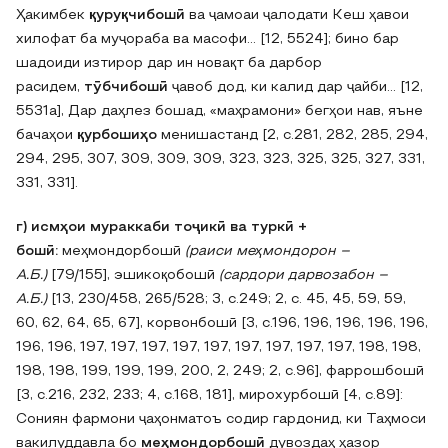
Ҳакимбек
қуруқчибошӣ
ва ҷамоаи ҷалодати Кеш ҳавои
хилофат ба муҷораба ва масофи… [12, 5524]; бино бар
шадоиди изтирор дар ин новақт ба дарбор
расидем,
тӯбчибошӣ
ҷавоб дод, ки калид дар ҷайби… [12,
5531а], Дар даҳлез бошад, «маҳрамони» бегҳои нав, яъне
бачаҳои
қурбошиҳо
менишастанд [2, с.281, 282, 285, 294,
294, 295, 307, 309, 309, 309, 323, 323, 325, 325, 327, 331,
331, 331].
г) исмҳои мураккаби тоҷикӣ ва туркӣ +
бошӣ:
меҳмондорбошӣ
(раиси меҳмондорон –
А.Б.)
[79/155]‚ эшикоқобошӣ
(сардори дарвозабон –
А.Б.)
[13, 230/458‚ 265/528; 3, с.249; 2, с. 45, 45, 59, 59,
60, 62, 64, 65, 67], корвонбошӣ [3, с.196, 196, 196, 196, 196,
196, 196, 197, 197, 197, 197, 197, 197, 197, 197, 197, 198, 198,
198, 198, 199, 199, 199, 200, 2, 249; 2, с.96], фаррошбошӣ
[3, с.216, 232, 233; 4, с.168, 181], мирохурбошӣ [4, с.89]:
Сониян фармони ҷаҳонматоъ содир гардонид, ки Таҳмоси
вакилуддавла бо
меҳмондорбошӣ
дувоздаҳ ҳазор