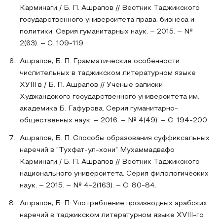
Карминаги / Б. П. Ашрапов // Вестник Таджикского
государственного университета права, бизнеса и
политики. Серия гуманитарных наук. – 2015. – №
2(63). – С. 109-119.
Ашрапов, Б. П. Грамматические особенности
числительных в таджикском литературном языке
ХУIII в / Б. П. Ашрапов // Ученые записки
Худжандского государственного университета им.
академика Б. Гафурова. Серия гуманитарно-
общественных наук. – 2016. – № 4(49). – С. 194-200.
Ашрапов, Б. П. Способы образования суффиксальных
наречий в "Тухфат-ул-хони" Мухаммадвафо
Карминаги / Б. П. Ашрапов // Вестник Таджикского
национального университета. Серия филологических
наук. – 2015. – № 4-2(163). – С. 80-84.
Ашрапов, Б. П. Употребление производных арабских
наречий в таджикском литературном языке XVIII-го