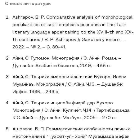
Список литературы
Ashrapov, B. P. Comparative analysis of morphological
peculiarities of self-emphasis pronouns in the Tajik
literary language appertaining to the XVIII-th and XX-
th centuries / B. P. Ashrapov // Заметки ученого. –
2022. – № 2. – С. 39-41.
Айнӣ, С. Ғуломон. Монография / С. Айнӣ. Роман. –
Душанбе: Адабиёти бачагона, 2019, - 488 с.
Айнӣ, С. Таърихи амирони манғитияи Бухоро, Исёни
Муқаннаъ. Монография / С. Айнӣ. Ҷ.10. – Душанбе:
Ирфон, 1966. - 243 с.
Айнӣ, С. Таърихи инқилоби фикрӣ дар Бухоро.
Монография / С. Айнӣ. Куллиёт. Ҷ.14. /Тартибдиҳанда
К.С. Айнӣ. – Душанбе: Матбуот, 2005. – 270 с.
Ашрапов, Б. П. Грамматические особенности личных
местоимений в "Тухфат-ул- хони" Мухаммада Вафаи