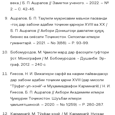
века / Б. П. Ашрапов // Заметки ученого. – 2022. – №
2. – С. 42-45.
Ашрапов, Б. П. Таҳлили муқоисавии маънои пасванди
-гоҳ дар забони адабии тоҷикии қарнҳои XVIII ва XX /
Б. П. Ашрапов // Ахбори Донишгоҳи давлатии ҳуқуқ,
бизнес ва сиёсати Тоҷикистон. Силсилаи илмҳои
гуманитарӣ. – 2021. – No 3(88). – P. 93-99.
Бобомуродов, М. Ҷамоли мард дар фасоҳати гуфтори
ӯст. Монография / М. Бобомуродов. - Душанбе: Эр-
граф‚ 2012. – 240 с.
Ғиесов, Н. И. Вижагиҳои сарфӣ ва наҳвии пайвандакҳо
дар забони адабии тоҷикии қарни XVIII (дар мисоли
"Тӯҳфат-ул-хонӣ"-и Муҳаммадвафои Карминагӣ) / Н. И.
Ғиесов, Б. П. Ашрапов // Ахбори Академияи илмҳои
Ҷумҳурии Тоҷикистон. Шуъбаи илмҳои
ҷамъиятшиносӣ. – 2020. – No 1(259). – P. 280-287.
Карминагӣ‚ М. Тӯҳфаи хонӣ. / М. Карминагӣ. Нусхаи