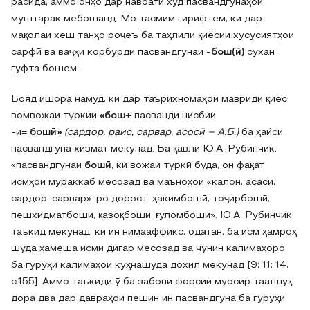
расида, аммо онҳо дар навбати худ пасвандгунаҳои
муштарак мебошанд. Мо тасмим гирифтем, ки дар
мақолаи хеш танҳо роҷеъ ба таҳлили қиёсии хусусиятҳои
сарфӣ ва ваҷҳи корбурди пасвандгунаи -
бош(ӣ)
сухан
гуфта бошем.
Бояд ишора намуд‚ ки дар таърихномаҳои мавриди қиёс
вомвожаи туркии
«бош
+ пасванди нисбии
-ӣ=
бошӣ»
(сардор‚ раис‚ сарвар‚ асосӣ – А.Б.)
ба ҳайси
пасвандгуна хизмат мекунад. Ба қавли Ю.А. Рубинчик:
«пасвандгунаи
бошӣ
‚ ки вожаи туркӣ буда‚ он фақат
исмҳои мураккаб месозад ва маъноҳои «калон‚ асасӣ‚
сардор‚ сарвар»-ро дорост: ҳакимбошӣ‚ тоҷирбошӣ‚
пешхидматбошӣ‚ қазоқбошӣ‚ ғуломбошӣ». Ю.А. Рубинчик
таъкид мекунад, ки ин нимааффикс, одатан, ба исм ҳамроҳ
шуда ҳамеша исми дигар месозад ва чунин калимаҳоро
ба гурӯҳи калимаҳои кӯҳнашуда дохил мекунад [9; 11; 14‚
с.155]. Аммо таъкиди ӯ ба забони форсии муосир тааллуқ
дора два дар давраҳои пешин ин пасвандгуна ба гурӯҳи