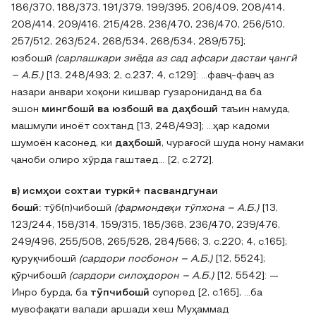
186/370‚ 188/373‚ 191/379‚ 199/395‚ 206/409‚ 208/414‚
208/414‚ 209/416‚ 215/428‚ 236/470‚ 236/470‚ 256/510‚
257/512‚ 263/524‚ 268/534‚ 268/534‚ 289/575];
юзбошӣ
(сарлашкари зиёда аз сад афсари дастаи ҷангӣ
– А.Б.)
[13, 248/493; 2, с.237; 4, с.129]: …фавҷ-фавҷ аз
назари анвари хоқони кишвар гузарониданд ва ба
эшон
мингбошӣ ва юзбошӣ ва даҳбошӣ
таъин намуда,
машмули иноёт сохтанд [13, 248/493]; …ҳар кадоми
шумоён касонед, ки
даҳбошӣ
, чурағосӣ шуда нону намаки
ҷаноби олиро хӯрда гаштаед… [2, с.272].
в) исмҳои сохтаи туркӣ+ пасвандгунаи
бошӣ:
тӯб(п)чибошӣ
(фармондеҳи тӯпхона – А.Б.)
[13,
123/244‚ 158/314‚ 159/315‚ 185/368‚ 236/470‚ 239/476‚
249/496‚ 255/508‚ 265/528‚ 284/566; 3, с.220; 4, с.165];
қуруқчибошӣ
(сардори посбонон – А.Б.)
[12, 5524];
қӯрчибошӣ
(сардори силоҳдорон – А.Б.)
[12, 5542]: —
Инро бурда, ба
тӯпчибошӣ
супоред [2, с.165], …ба
мувофақати валади аршади хеш Муҳаммад