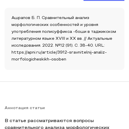
Ашрапов Б. П. Сравнительный анализ
морфологических особенностей и уровня
употребления полисуффикса -боши в таджикском
литературном языке XVIII и XX вв. // Актуальные
исследования. 2022. №12 (91). С. 38-40. URL:
https://apni.ru/article/3912-sravnitelnij-analiz-
morfologicheskikh-osoben
Аннотация статьи
В статье рассматриваются вопросы
сравнительного анализа морфологических