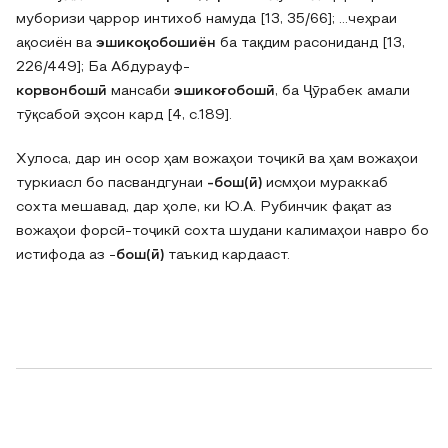
муборизи ҷаррор интихоб намуда [13, 35/66]; …чеҳраи
ақосиён ва
эшикоқобошиён
ба тақдим расониданд [13,
226/449]; Ба Абдурауф-
корвонбошӣ
мансаби
эшикоғобошӣ
, ба Ҷӯрабек амали
тӯқсабоӣ эҳсон кард [4, с.189].
Хулоса, дар ин осор ҳам вожаҳои тоҷикӣ ва ҳам вожаҳои
туркиасл бо пасвандгунаи
-бош(ӣ)
исмҳои мураккаб
сохта мешавад‚ дар ҳоле, ки Ю.А. Рубинчик фақат аз
вожаҳои форсӣ-тоҷикӣ сохта шудани калимаҳои навро бо
истифода аз -
бош(ӣ)
таъкид кардааст.