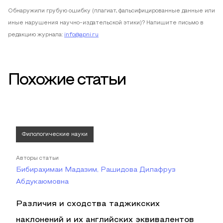
Обнаружили грубую ошибку (плагиат, фальсифицированные данные или
иные нарушения научно-издательской этики)? Напишите письмо в
редакцию журнала:
info@apni.ru
Похожие статьи
Филологические науки
Авторы статьи
Бибираҳимаи Мадазим, Рашидова Дилафруз
Абдукаюмовна
Различия и сходства таджикских
наклонений и их английских эквивалентов