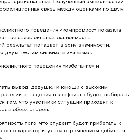
мопропорциональная. Полученный эмпирический
 корреляционная связь между оценками по двум
нфликтного поведения «компромисс» показала
ионная связь сильная, зависимость
 результат попадает в зону значимости,
о двум тестам сильная и значимая.
нфликтного поведения «избегание» и
лать вывод: девушки и юноши с высоким
тратегии поведения в конфликте будет выбирать
я тем, что участники ситуации приходят к
есы обеих сторон.
ятность того, что студент будет прибегать к
чество характеризуется стремлением добиться
у.