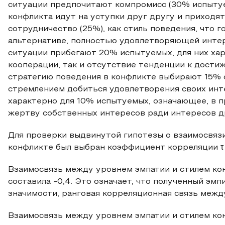
ситуации предпочитают компромисс (30% испытуе
конфликта идут на уступки друг другу и приход
сотрудничество (25%), как стиль поведения, что г
альтернативе, полностью удовлетворяющей интер
ситуации прибегают 20% испытуемых, для них хар
кооперации, так и отсутствие тенденции к дости
стратегию поведения в конфликте выбирают 15% 
стремлением добиться удовлетворения своих инт
характерно для 10% испытуемых, означающее, в 
жертву собственных интересов ради интересов др
Для проверки выдвинутой гипотезы о взаимосвязи
конфликте был выбран коэффициент корреляции τ
Взаимосвязь между уровнем эмпатии и стилем ко
составила -0,4. Это означает, что полученный эмп
значимости, ранговая корреляционная связь между
Взаимосвязь между уровнем эмпатии и стилем кон