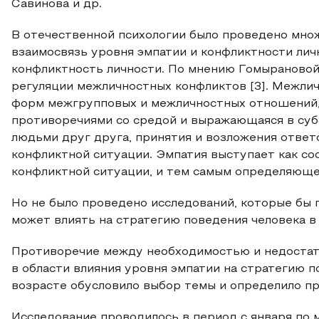
Савинова и др.
В отечественной психологии было проведено мно
взаимосвязь уровня эмпатии и конфликтности личн
конфликтность личности. По мнению Гомырановой 
регуляции межличностных конфликтов [3]. Межлич
форм межгрупповых и межличностных отношений,
противоречиями со средой и выражающаяся в су
людьми друг друга, принятия и возложения отве
конфликтной ситуации. Эмпатия выступает как с
конфликтной ситуации, и тем самым определяюще
Но не было проведено исследований, которые бы 
может влиять на стратегию поведения человека в
Противоречие между необходимостью и недостат
в области влияния уровня эмпатии на стратегию 
возрасте обусловило выбор темы и определило пр
Исследование проводилось в период с января по м