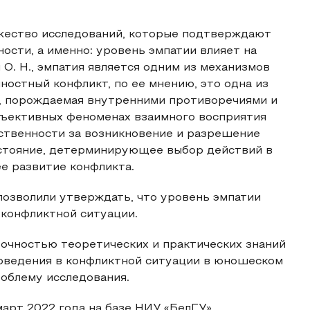
жество исследований, которые подтверждают
ости, а именно: уровень эмпатии влияет на
О. Н., эмпатия является одним из механизмов
ностный конфликт, по ее мнению, это одна из
 порождаемая внутренними противоречиями и
бъективных феноменах взаимного восприятия
тственности за возникновение и разрешение
остояние, детерминирующее выбор действий в
е развитие конфликта.
позволили утверждать, что уровень эмпатии
 конфликтной ситуации.
очностью теоретических и практических знаний
поведения в конфликтной ситуации в юношеском
облему исследования.
арт 2022 года на базе НИУ «БелГУ»,