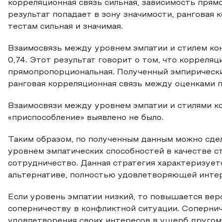
корреляционная связь сильная, зависимость пря
результат попадает в зону значимости, ранговая
тестам сильная и значимая.
Взаимосвязь между уровнем эмпатии и стилем ко
0,74. Этот результат говорит о том, что корреляц
прямопропорциональная. Полученный эмпирический
ранговая корреляционная связь между оценками п
Взаимосвязи между уровнем эмпатии и стилями ко
«приспособление» выявлено не было.
Таким образом, по полученным данным можно сде
уровнем эмпатических способностей в качестве с
сотрудничество. Данная стратегия характеризуетс
альтернативе, полностью удовлетворяющей интер
Если уровень эмпатии низкий, то повышается веро
соперничеству в конфликтной ситуации. Соперни
удовлетворения своих интересов в ущерб другом