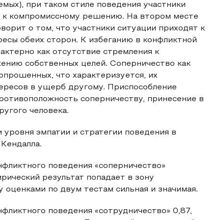
мых), при таком стиле поведения участники
ят к компромиссному решению. На втором месте
оворит о том, что участники ситуации приходят к
есы обеих сторон. К избеганию в конфликтной
актерно как отсутствие стремления к
жению собственных целей. Соперничество как
опрошенных, что характеризуется, их
ересов в ущерб другому. Приспособление
противоположность соперничеству, принесение в
угого человека.
 уровня эмпатии и стратегии поведения в
 Кендалла.
нфликтного поведения «соперничество»
ирический результат попадает в зону
 оценками по двум тестам сильная и значимая.
фликтного поведения «сотрудничество» 0,87,