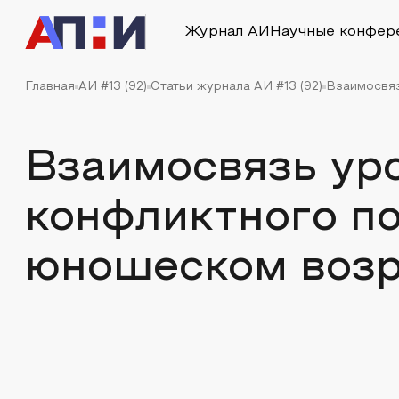
Журнал АИ
Научные конфер
Главная
АИ #13 (92)
Статьи журнала АИ #13 (92)
Взаимосвяз
Взаимосвязь ур
конфликтного по
юношеском возр