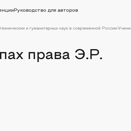
енции
Руководство для авторов
ехнических и гуманитарных наук в современной России
Учени
пах права Э.Р.