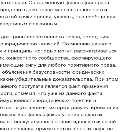
вного права. Современную философии права
определить для права место в целостности
з этой точки зрения, указать, что вообще или
аведливым и законным.
 доктрины естественного права, перед ним
ие юридических понятий. По мнению данного
я и принципы, которые могут рассматриваться
тик конкретного сообщества, формирующего
 имеющие силу для любого позитивного права,
я объяснения безусловности юридических
какие убедительные доказательства. При этом
анного постулата является факт признания
ости, отмечал, что уже из данного факта
безусловности юридических понятий и
ются те установки, которые результировали из
вался как философское учение о фактах,
ся от спекулятивного знания идеалистической
ого познания, приемы естественных наук, не