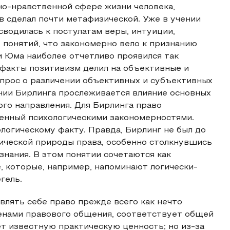
но-нравственной сфере жизни человека,
в сделал почти метафизической. Уже в учении
сводилась к постулатам веры, интуиции,
 понятий, что закономерно вело к признанию
и Юма наиболее отчетливо проявился так
е факты позитивизм делил на объективные и
вопрос о различении объективных и субъективных
нии Бирлинга прослеживается влияние основных
ого направления. Для Бирлинга право
ленный психологическими закономерностями.
логическому факту. Правда, Бирлинг не был до
ической природы права, особенно столкнувшись
знания. В этом понятии сочетаются как
е, которые, например, напоминают логически-
гель.
авлять себе право прежде всего как нечто
енами правового общения, соответствует общей
ет известную практическую ценность; но из-за