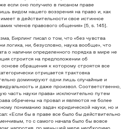
аже если оно получило в писаном праве
шь видом нашего воззрения на право и, как
 имеет в действительности свое истинное
мих членов правового общения» [5, s. 145].
ма, Бирлинг писал о том, что «без чувства
 логика, ни, безусловно, наука вообще», что
ата о наличии определенного порядка в мире не
ция строится на предположении об
а основе обращения к которому строятся все
категорически отрицается трактовка
ительно доминируют одни лишь случайные и
видуальность и даже произвол. Соответственно,
ую часть науки права» исключительно путем
рава обречены на провал и являются не более
жному пониманию задач юридической науки, но и
сал: «Если бы в праве все было бы действительно
енчивым, то с самого начала было бы вовсе
вом; напротив, по меньшей мере необходимо