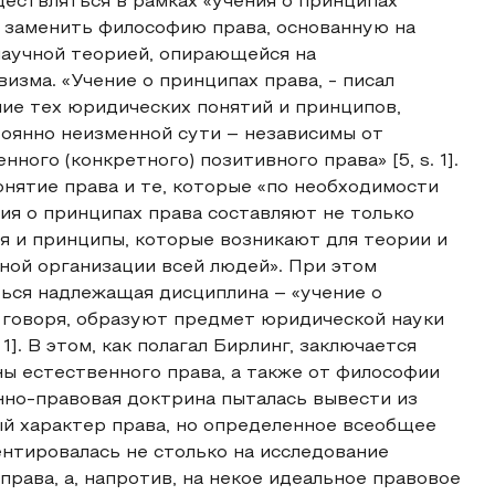
ествляться в рамках «учения о принципах
е заменить философию права, основанную на
научной теорией, опирающейся на
зма. «Учение о принципах права, - писал
ние тех юридических понятий и принципов,
оянно неизменной сути – независимы от
ого (конкретного) позитивного права» [5, s. 1].
онятие права и те, которые «по необходимости
ия о принципах права составляют не только
ия и принципы, которые возникают для теории и
ной организации всей людей». При этом
ься надлежащая дисциплина – «учение о
о говоря, образуют предмет юридической науки
]. В этом, как полагал Бирлинг, заключается
ы естественного права, а также от философии
нно-правовая доктрина пыталась вывести из
й характер права, но определенное всеобщее
ентировалась не столько на исследование
рава, а, напротив, на некое идеальное правовое