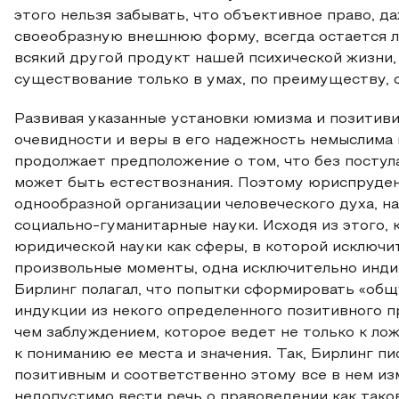
этого нельзя забывать, что объективное право, д
своеобразную внешнюю форму, всегда остается ли
всякий другой продукт нашей психической жизни,
существование только в умах, по преимуществу, са
Развивая указанные установки юмизма и позитивиз
очевидности и веры в его надежность немыслима ни
продолжает предположение о том, что без постул
может быть естествознания. Поэтому юриспруден
однообразной организации человеческого духа, н
социально-гуманитарные науки. Исходя из этого, 
юридической науки как сферы, в которой исключ
произвольные моменты, одна исключительно инди
Бирлинг полагал, что попытки сформировать «общ
индукции из некого определенного позитивного п
чем заблуждением, которое ведет не только к ло
к пониманию ее места и значения. Так, Бирлинг пи
позитивным и соответственно этому все в нем изм
недопустимо вести речь о правоведении как тако