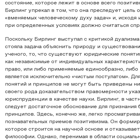
состояние, которое лежит в основе всего позити
Бирлинг упрекал в том, что она преследует цель 
«вменяемых человеческому духу задач» и, исходя и
при определенных условиях должно считаться спр
Поскольку Бирлинг выступал с критикой дуализма
стояла задача объяснить природу и существован
ученого, то, что существуют юридические поняти
как независимые от индивидуальных характерис
право, или либо применяемые единообразно, либо
является исключительно «чистым постулатом». Дл
понятий и принципов не могут быть приведены ни
своего рода доказательством правомерности указ
юриспруденции в качестве науки. Бирлинг, в частн
следует достаточное обоснование для признания 
принципов. Здесь, конечно же, легко просматрива
познавательных приемов позитивизма. Он формиро
которое строится на научной основе и отказывает
философии. Однако, перенимая в области социальн