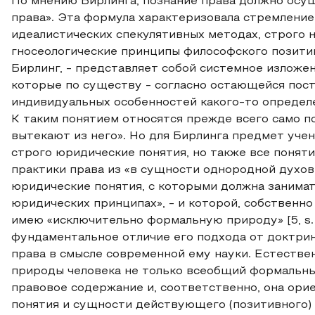
По мнению Бирлинга, познание права должно осущ
права». Эта формула характеризовала стремлени
идеалистических спекулятивных методах, строго 
гносеологические принципы философского позитиви
Бирлинг, - представляет собой системное изложе
которые по существу - согласно остающейся пост
индивидуальных особенностей какого-то определенн
К таким понятием относятся прежде всего само п
вытекают из него». Но для Бирлинга предмет учен
строго юридические понятия, но также все понят
практики права из «в сущности однородной духов
юридические понятия, с которыми должна занимат
юридических принципах», - и которой, собственн
имею «исключительно формальную природу» [5, s. 1
фундаментальное отличие его подхода от доктрин
права в смысле современной ему науки. Естестве
природы человека не только всеобщий формальны
правовое содержание и, соответственно, она ори
понятия и сущности действующего (позитивного) п