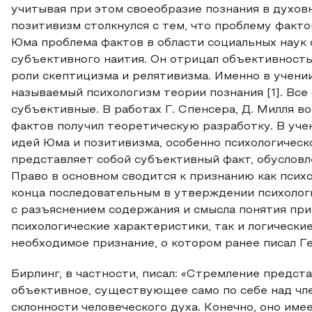
учитывая при этом своеобразие познания в духов
позитивизм столкнулся с тем, что проблему факто
Юма проблема фактов в области социальных наук 
субъективного наития. Он отрицал объективность
роли скептицизма и релятивизма. Именно в учени
называемый психологизм теории познания [1]. Вс
субъективные. В работах Г. Спенсера, Д. Милля 
фактов получил теоретическую разработку. В уче
идей Юма и позитивизма, особенно психологическ
представляет собой субъективный факт, обуслов
Право в основном сводится к признанию как психо
конца последовательным в утверждении психолог
с разъяснением содержания и смысла понятия при
психологические характеристики, так и логически
необходимое признание, о котором ранее писал Ге
Бирлинг, в частности, писал: «Стремление предст
объективное, существующее само по себе над чл
склонности человеческого духа. Конечно, оно име