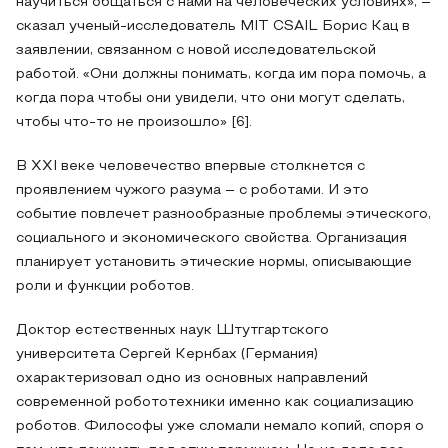
научиться общаться с нами на человеческих условиях», –
сказал ученый-исследователь MIT CSAIL Борис Кац в
заявлении, связанном с новой исследовательской
работой. «Они должны понимать, когда им пора помочь, а
когда пора чтобы они увидели, что они могут сделать,
чтобы что-то не произошло» [6].
В XXI веке человечество впервые столкнется с
проявлением чужого разума – с роботами. И это
событие повлечет разнообразные проблемы этического,
социального и экономического свойства. Организация
планирует установить этические нормы, описывающие
роли и функции роботов.
Доктор естественных наук Штутгартского
университета Сергей Кернбах (Германия)
охарактеризовал одно из основных направлений
современной робототехники именно как социализацию
роботов. Философы уже сломали немало копий, споря о