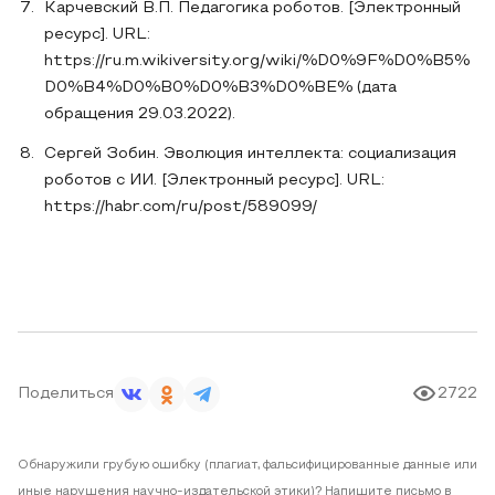
Карчевский В.П. Педагогика роботов. [Электронный
ресурс]. URL:
https://ru.m.wikiversity.org/wiki/%D0%9F%D0%B5%
D0%B4%D0%B0%D0%B3%D0%BE% (дата
обращения 29.03.2022).
Сергей Зобин. Эволюция интеллекта: социализация
роботов с ИИ. [Электронный ресурс]. URL:
https://habr.com/ru/post/589099/
Поделиться
2722
Обнаружили грубую ошибку (плагиат, фальсифицированные данные или
иные нарушения научно-издательской этики)? Напишите письмо в