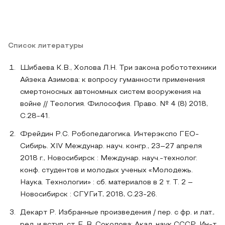
Список литературы
Шибаева К.В., Холова Л.Н. Три закона робототехники
Айзека Азимова: к вопросу гуманности применения
смертоносных автономных систем вооружения на
войне // Теология. Философия. Право. № 4 (8) 2018,
С.28-41.
Фрейдин Р.С. Робопедагогика. Интерэкспо ГЕО-
Сибирь. XIV Междунар. науч. конгр., 23–27 апреля
2018 г., Новосибирск : Междунар. науч.-технолог.
конф. студентов и молодых ученых «Молодежь.
Наука. Технологии» : сб. материалов в 2 т. Т. 2 –
Новосибирск : СГУГиТ, 2018, С.23-26.
Декарт Р. Избранные произведения / пер. с фр. и лат.,
ред. и вступ. ст. Е. В. Соколова; Акад. наук СССР, Ин-т